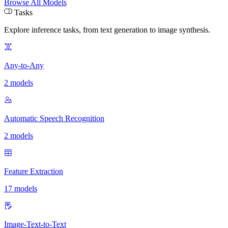
Browse All Models
Tasks
Explore inference tasks
,
from text generation to image synthesis.
Any-to-Any
2 models
Automatic Speech Recognition
2 models
Feature Extraction
17 models
Image-Text-to-Text