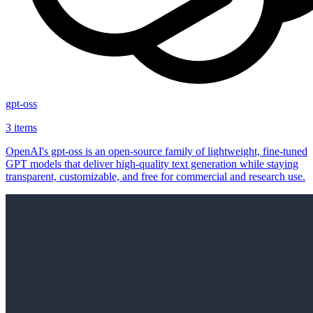
gpt-oss
3 items
OpenAI's gpt-oss is an open‑source family of lightweight, fine‑tuned
GPT models that deliver high‑quality text generation while staying
transparent, customizable, and free for commercial and research use.