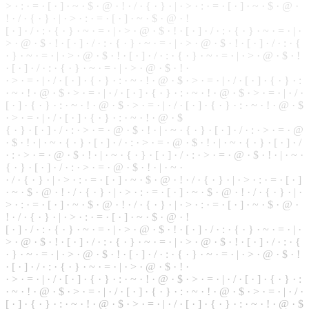
> · : · = · [ · ] · ~ · $ · @ · ! · / · { · } · | · > · : · = · [ · ] · ~ · $ · @ ·
! ·
/
· { · } · | · > · : · = · [ · ] · ~ · $ · @ · !
[ · ] · / · : · { · } ·
~
· = · | · > · @ ·
$
· ! · [ · ] · / · : · { · } · ~ ·
=
· | ·
> · @ · $ · ! ·
[
· ] · / · : · { · } · ~ · = · | · > · @ · $ · ! · [ · ] · / · : · {
· } · ~ · = · | · > · @ · $ · ! · [ · ] · / · : · { · } · ~ · = · | · > · @ · $ · !
· [ ·
]
· / · : · { · } · ~ · = · | · > · @ · $ · ! ·
·
>
· = · | · / · [ · ] · { · } · : · ~ · ! · @ · $ · > · = · | · / · [ · ] · { · } · :
·
~
· ! · @ · $ · > · = · | · / · [ · ] · { · } · : · ~ · ! · @ · $ · > · = · | · / ·
[ · ] · { · } · : · ~ · ! · @ ·
$
· > · = · | · / · [ · ] · { · } · : · ~ · ! · @ · $
· > · = · | · / · [ · ] · { · } · : ·
~
· ! · @ · $
{ · } ·
[
· ] · / · : · > · = · @ · $ · ! · | · ~ · { · } · [ · ] · / · : · > · = · @
· $ · ! · | · ~ · { · } · [ · ] · / · : · > · = ·
@
· $ · ! · | · ~ · { · } · [ · ] · /
· : · > · = · @ · $ · ! · | · ~ ·
{
· } · [ · ] · / · : · > · = · @ · $ · ! · | · ~ ·
{
· } · [ · ] · / · : · > · = · @ · $ · ! · | · ~ ·
· / · { · } · | · > · : · = · [ · ] · ~ · $ · @ · ! · / · { · } · | · > · : · = · [ · ]
· ~ · $ · @ · ! · / · { · } · | · > ·
:
· = · [ · ] · ~ · $ · @ ·
!
· / · { · } · | ·
> · : · = · [ · ] · ~ · $ · @ · ! · / · { · } ·
|
· > · : · = · [ · ] · ~ · $ · @ ·
! · / · { · } · | · > · : · = · [ · ] · ~ · $ · @ · !
[ · ] · / · : · { · } · ~ · = · | · > · @ · $ · ! · [ · ] · / · : · { ·
}
· ~ · = · | ·
> · @ · $ · ! · [ · ] · / · : · { · } · ~ · = · | · > · @ · $ · ! · [ · ] · / · : · {
· } · ~ · = · | · > · @ · $ · ! · [ · ] · / · : · { · } · ~ · = · | · > · @ · $ · !
· [ · ] · / · : · { · } · ~ · = · | · > · @ · $ · ! ·
· > · = · | · / · [ · ] · { · } · : · ~ · ! · @ · $ · > · = · | · / · [ ·
]
· { · } · :
· ~ · ! · @ · $ · > ·
=
· | · / · [ · ] · { · } ·
:
·
~
· ! · @ · $ · > · = · | · / ·
[ · ] · { · } · : · ~ · ! · @ · $ · > · = · | · / · [ · ] · { · } · : · ~ · ! · @ · $