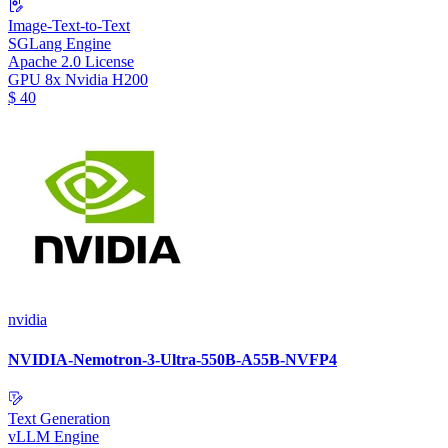
Image-Text-to-Text
SGLang Engine
Apache 2.0 License
GPU
8x Nvidia H200
$
40
nvidia
NVIDIA-Nemotron-3-Ultra-550B-A55B-NVFP4
Text Generation
vLLM Engine