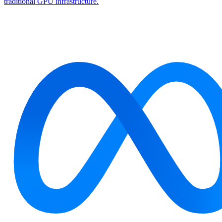
traditional GPU infrastructure.