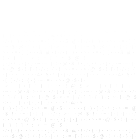
· ~ · ! ·
@
· $ · > · = · | · / · [ · ] · { · } · : · ~ · ! · @ · $ · > · = · | · / ·
[ · ] · { · } · : · ~ · ! · @ · $ · > · = · | · / · [ · ] · { · } · : · ~ · ! · @ · $
· > · = · | · / ·
[
·
]
· { ·
}
· : · ~ · ! · @ · $
{ · } · [ · ] ·
/
· : · > · = · @ · $ · ! · | · ~ · { ·
}
· [ ·
]
· / · : · > · = · @
· $ · ! · | · ~ · { · } · [ · ] · / · : · > · = · @ · $ · ! · | · ~ · { · } · [ · ] · /
· : · > · = · @ · $ · ! · | · ~ · { · } · [ ·
]
· / · : · > · = ·
@
·
$
· ! · | · ~ ·
{ · } · [ · ] · / · : · > · = · @ · $ · ! · | · ~ ·
· / · { · } · | ·
>
· : · = · [ · ] · ~ ·
$
· @ · ! · / · { ·
}
· | · > · : · = · [ · ]
· ~ · $ · @ ·
!
· / · { · } · | · > · : · = · [ · ] · ~ · $ · @ ·
!
· / · { · } · | ·
> · : · = · [ · ] · ~ · $ · @ · ! ·
/
· { · } · | · > · : · = · [ · ] · ~ · $ · @ ·
! · / · { · } · | · > · : · = ·
[
· ] · ~ ·
$
· @ · !
[ · ] · / · : · { · } · ~ · = · | · > · @ · $ · ! · [ ·
]
· / · : · { · } · ~ · = · | ·
> · @ · $ · ! · [ · ] · / · : · { · } · ~ · = · | · > · @ · $ · ! ·
[
· ] · / · : · {
· } · ~ · = · | · > · @ · $ · ! · [ · ] · / · : · { · } · ~ · = · | · > · @ · $ · !
· [ · ] · / ·
:
· { ·
}
· ~ · = · | · > · @ · $ · ! ·
· > · = · | · / · [ ·
]
· { · } · : · ~ · ! · @ · $ · > · = · | · / · [ · ] · { ·
}
· :
· ~ · ! · @ · $ · > · = · | · / · [ · ] · { · } · : · ~ · ! ·
@
· $ · > · = · | · / ·
[ ·
]
· { ·
}
· : · ~ · ! · @ · $ · > · = · | · / · [ · ] · { · } · : ·
~
· ! · @ · $
· > · = · | · / · [ · ] · { · } · : · ~ · ! · @ · $
{ · } · [ · ] · / · : · > · = · @ · $ · ! · | · ~ · { · } · [ · ] · / · : · > · = · @
·
$
· ! · | · ~ · { · } · [ · ] · / · : ·
>
· = · @ · $ · ! · | · ~ · { · } · [ · ] · /
· : · > · = · @ · $ · ! · | · ~ ·
{
· } · [ · ] · / · : ·
>
· = · @ · $ · ! · | · ~ ·
{ · } · [ · ] · / · : · > · = · @ · $ · ! · | · ~ ·
· / · { · } · | · > · : ·
=
· [ · ] · ~ · $ · @ · ! · / · { · } · | · > · : · = · [ · ]
· ~ · $ ·
@
· ! · / · { · } · | · > · : · = · [ · ] · ~ ·
$
· @ · ! · / · { · } · | ·