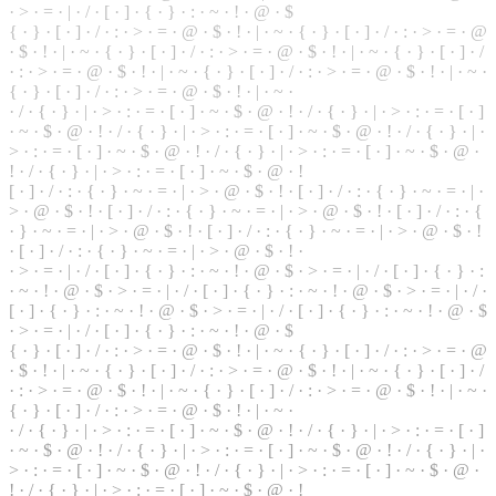
·
>
·
=
· | ·
/
· [ ·
]
· { · } · : · ~ · ! · @ · $
{ · } · [ · ] · / · : · > · = · @ · $ · ! · | · ~ · { · } · [ · ] · / · : · > · = · @
· $ ·
!
· | · ~ · { ·
}
· [ · ] · / · : · > · = · @ · $ · ! · | · ~ · { · } · [ · ] · /
· : · > · = · @ · $ · ! · | · ~ · { · } · [ · ] · / · : · > · = · @ ·
$
· ! · | · ~ ·
{ · } · [ · ] · / · : · > · = · @ · $ · ! · | · ~ ·
· / · { ·
}
· | · > · : · = · [ · ] · ~ · $ · @ · ! · / · { · } · | · > · : · = · [ · ]
· ~ · $ ·
@
· ! · / · { · } · | · > · : · = · [ · ] · ~ · $ · @ · ! · / · { · } · | ·
> · : · = · [ · ] · ~ · $ · @ · ! · / ·
{
· } · | · > · : ·
=
· [ · ] · ~ · $ · @ ·
! · / · { · } · | · > · : · = · [ · ] · ~ · $ · @ · !
[ · ] · / · : · { · } · ~ · = · | · > ·
@
· $ · ! · [ · ] · / · : ·
{
· } · ~ · = · | ·
> · @ · $ · ! · [ · ] · / · : · { · } · ~ · = · | · > · @ · $ · ! · [ · ] · / · : · {
· } · ~ · = · | · > · @ · $ · ! · [ · ] · / · : · { · } · ~ · = · | · > · @ · $ · !
· [ · ] · / · : · { · } · ~ · = · | · > · @ · $ · ! ·
· > · = · | · / · [ · ] · { · } · : · ~ · ! · @ · $ · > · = · | · / · [ · ] · { · } · :
· ~ · ! · @ · $ · > · = · | ·
/
· [ · ] · { ·
}
· : · ~ ·
!
· @ · $ · > · = · | · / ·
[ · ] · { · } · : ·
~
· ! · @ · $ · > · = · | · / · [ · ] · { · } · : · ~ · ! · @ · $
· > · = · | ·
/
· [ ·
]
· { · } · : · ~ · ! · @ · $
{
· } · [ · ] · / · : · > · = · @ ·
$
· ! · | · ~ · { · } · [ · ] · / · : · > · = ·
@
· $ · ! · | ·
~
· { · } · [ · ] · / · : · > · = · @ · $ · ! · | · ~ · { · } · [ · ] · /
· : · > · = · @ · $ · ! · | · ~ · { · } · [ · ] · / · : · > · = · @ · $ · ! · | · ~ ·
{ · } · [ · ] ·
/
·
:
· > · = · @ · $ · ! · | · ~ ·
· / · { · } · | · > · : · = · [ · ] · ~ · $ · @ · ! · / · { · } ·
|
· > · : · = · [ · ]
· ~ · $ · @ · ! · / ·
{
· } · | · > · : · = ·
[
· ] · ~ · $ · @ · ! ·
/
· { ·
}
· | ·
> · : · = · [ · ] · ~ · $ · @ · ! · / · { ·
}
· | · > · : · = · [ · ] · ~ · $ · @ ·
! · / · { · } · | · > · : · = · [ · ] · ~ · $ · @ · !