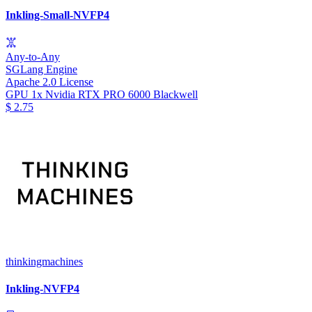
Inkling-Small-NVFP4
Any-to-Any
SGLang Engine
Apache 2.0 License
GPU
1x Nvidia RTX PRO 6000 Blackwell
$
2.75
thinkingmachines
Inkling-NVFP4