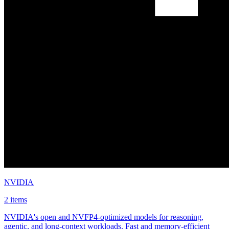
NVIDIA
2 items
NVIDIA's open and NVFP4-optimized models for reasoning,
agentic, and long-context workloads. Fast and memory-efficient