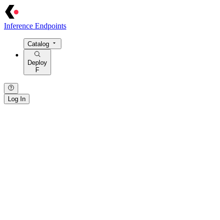
Inference Endpoints
Catalog
Deploy
F
Log In
{ · } · [ · ] · / · : · > · = · @ · $ · ! · | · ~ · { · } · [ · ] · / · : · > · = · @
· $ · ! · | ·
~
· { · } · [ · ] · / · : · > · = · @ · $ · ! · | · ~ · { · } · [ · ] · /
· : · > · = · @ · $ · ! · | · ~ · { · } · [ · ] · / · : · > · = · @ · $ · ! · | · ~ ·
{ · } · [ · ] · / · : ·
>
· = · @ ·
$
· ! · | · ~ ·
· / · { · } · | · > · : · = · [ · ] · ~ · $ · @ · ! · / · { · } ·
|
·
>
· : · = · [ · ]
· ~ ·
$
· @ · ! · / · { · } · | · > · : · = · [ · ] · ~ · $ · @ · ! · / · { · } · | ·
> · : · = · [ · ] · ~ · $ · @ · ! · / · { · } · | · > · : · = · [ · ] · ~ · $ · @ ·
! · / · { · } · | · > · : · = · [ · ] · ~ · $ ·
@
· !
[ · ] · / · : · { · } · ~ · = · | · > · @ · $ ·
!
· [ · ] · / · : · { · } · ~ · = · | ·
> ·
@
· $ · ! ·
[
· ] · / · : · { · } · ~ · = · | · > · @ · $ · ! · [ · ] · / · : · {
· } · ~ · = · | · > · @ · $ · ! · [ · ] · / · : · { · } · ~ ·
=
· | · > ·
@
· $ · !
· [ ·
]
· / · : · { · } · ~ · = · | · > · @ · $ · ! ·
· > · = · | ·
/
· [ · ] · { · } · : · ~ · ! · @ · $ · > · = · | · / · [ · ] · { · } · :