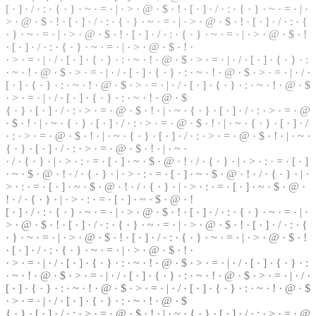
[ ·
]
· / · : · { · } · ~ · = · | · > · @ ·
$
· ! · [ · ] · / · : · { · } ·
~
· = · | ·
> · @ ·
$
· ! · [ · ] · / · : · { · } · ~ · = · | ·
>
· @ · $ · ! · [ ·
]
· / · : · {
· } · ~ · = ·
|
· > · @ · $ · ! · [ · ] · / · : · { ·
}
· ~ · = · | · > · @ · $ · !
· [ · ] · / · : · { · } · ~ · = · | · > · @ · $ · ! ·
· > · = · | ·
/
· [ ·
]
· { · } · : · ~ · ! · @ · $ · > · = ·
|
· / · [ · ] · { · } ·
:
· ~ · ! · @ · $ · > · = · | · / ·
[
· ] · { · } · : · ~ · ! · @ · $ · > · = · | · / ·
[ · ] · { ·
}
· : · ~ · ! · @ · $ · > · = · | · / · [ · ] · { · } ·
:
· ~ · ! · @ · $
·
>
· = · | · / · [ · ] · { · } · : · ~ · ! · @ · $
{ · } · [ · ] · / · : · > ·
=
· @ · $ · ! · | · ~ · { · } ·
[
· ] · / · : · > · = · @
· $ · ! · | · ~ · { · } · [ · ] · / · : · > ·
=
· @ · $ · ! · | · ~ · { · } · [ · ] · /
· : · > · = · @ · $ · ! · | · ~ · { · } · [ · ] · / · : · > · = · @ · $ · ! · | · ~ ·
{ · } · [ · ] · / · : · > · = · @ · $ · ! ·
|
· ~ ·
· / · { · } · | · > · : · = ·
[
· ] · ~ ·
$
· @ · ! · / · { · } · | · > · : · = · [ · ]
· ~ · $ · @ · ! · / · { · } · | · > · : · = · [ · ] · ~ · $ ·
@
· ! · / · { · } · | ·
> · : · = · [ · ] · ~ · $ · @ · ! · / · { · } · | · > · : · = · [ · ] · ~ · $ · @ ·
! · / · { · } · | · > · : · = · [ · ] · ~ · $ · @ · !
[ · ] · / · : · { · } · ~ · = · | · > · @ · $ ·
!
· [ · ] · / ·
:
· { · } · ~ · = · | ·
> · @ · $ · ! · [ · ] · / · : · { · } · ~ · = · | · > · @ · $ · ! · [ · ] · / · : ·
{
· } · ~ · = · | · > · @ · $ · ! · [ · ] · / · : · { · } · ~ · = · | · > · @ · $ · !
· [ · ] · / · : · { · } · ~ · = · | · > · @ ·
$
· ! ·
· > · = · | · / · [ · ] · { ·
}
· : · ~ · ! ·
@
· $ · > · = · | · / · [ · ] · { · } · :
· ~ · ! · @ · $ ·
>
· = · | · / · [ · ] · { · } · : · ~ · ! · @ · $ · > · = · | · / ·
[ · ] · { · } · : · ~ · ! · @ · $ ·
>
· = ·
|
· / · [ · ] · { · } · : · ~ · ! · @ · $
· > · = · | · / · [ ·
]
· { · } · : · ~ · ! · @ · $
{ · } · [ · ] · / · : · > · = · @ · $ · ! · | · ~ · { · } · [ · ] · / · : · > · = · @