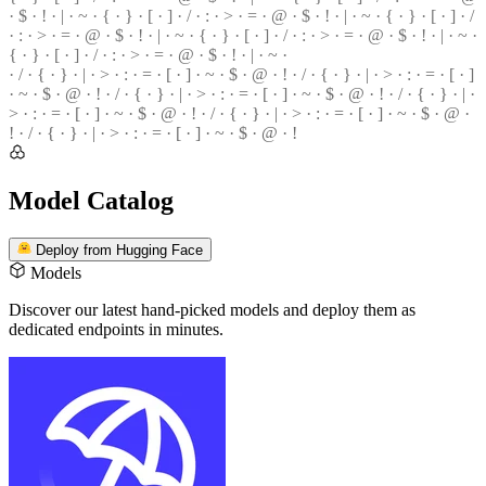
· $ ·
!
· | · ~ · { · } · [ · ] · / · : · > · = · @ · $ · ! · | · ~ · { · } · [ · ] · /
· : · > ·
=
· @ · $ · ! · | · ~ · { · } ·
[
· ] ·
/
· : · > · = · @ · $ · ! · | ·
~
·
{ · } · [ · ] · / · : · > · = · @ ·
$
· ! · | · ~ ·
· / · { · } · | · > · : · = · [ · ] · ~ · $ · @ · ! · / · { · } · | · > ·
:
· = · [ · ]
·
~
· $ · @ · ! · / · { · } · | · > · : · = ·
[
· ] · ~ · $ · @ · ! ·
/
· { · } · | ·
>
· : · = · [ · ] · ~ · $ · @ · ! · / · { · } · | · > ·
:
· = · [ · ] · ~ · $ · @ ·
!
· / · { · } · | · > · : · = · [ · ] · ~ · $ ·
@
· !
Model Catalog
Deploy from Hugging Face
Models
Discover our latest hand-picked models
and deploy them as
dedicated endpoints in minutes.