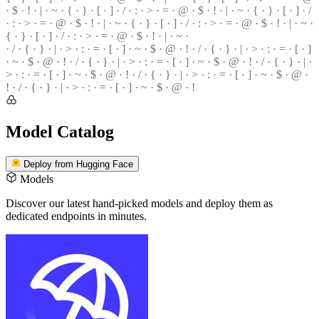
· $ ·
!
· | · ~ · { · } · [ · ] · / · : · > · = · @ · $ · ! · | · ~ · { · } · [ · ] · /
· : · > ·
=
· @ · $ · ! · | · ~ · { · } ·
[
· ] ·
/
· : · > · = · @ · $ · ! · | ·
~
·
{ · } · [ · ] · / · : · > · = · @ ·
$
· ! · | · ~ ·
· / · { · } · | · > · : · = · [ · ] · ~ · $ · @ · ! · / · { · } · | · > ·
:
· = · [ · ]
·
~
· $ · @ · ! · / · { · } · | · > · : · = ·
[
· ] · ~ · $ · @ · ! ·
/
· { · } · | ·
>
· : · = · [ · ] · ~ · $ · @ · ! · / · { · } · | · > ·
:
· = · [ · ] · ~ · $ · @ ·
!
· / · { · } · | · > · : · = · [ · ] · ~ · $ ·
@
· !
Model Catalog
Deploy from Hugging Face
Models
Discover our latest hand-picked models
and deploy them as
dedicated endpoints in minutes.