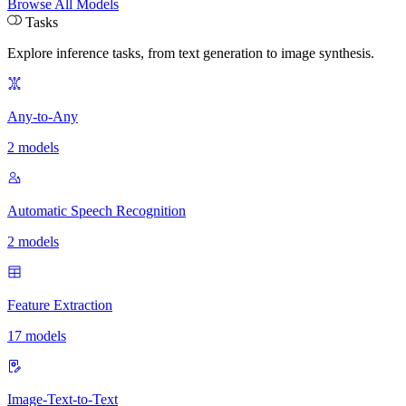
Browse All Models
Tasks
Explore inference tasks
,
from text generation to image synthesis.
Any-to-Any
2 models
Automatic Speech Recognition
2 models
Feature Extraction
17 models
Image-Text-to-Text