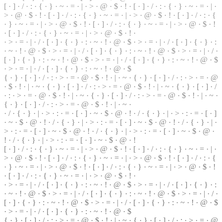
[ ·
]
· / · : · { · } · ~ · = · | · > · @ ·
$
· ! · [ · ] · / · : · { · } ·
~
· = · | ·
> · @ ·
$
· ! · [ · ] · / · : · { · } · ~ · = · | ·
>
· @ · $ · ! · [ ·
]
· / · : · {
· } · ~ · = ·
|
· > · @ · $ · ! · [ · ] · / · : · { ·
}
· ~ · = · | · > · @ · $ · !
· [ · ] · / · : · { · } · ~ · = · | · > · @ · $ · ! ·
· > · = · | ·
/
· [ ·
]
· { · } · : · ~ · ! · @ · $ · > · = ·
|
· / · [ · ] · { · } ·
:
· ~ · ! · @ · $ · > · = · | · / ·
[
· ] · { · } · : · ~ · ! · @ · $ · > · = · | · / ·
[ · ] · { ·
}
· : · ~ · ! · @ · $ · > · = · | · / · [ · ] · { · } ·
:
· ~ · ! · @ · $
·
>
· = · | · / · [ · ] · { · } · : · ~ · ! · @ · $
{ · } · [ · ] · / · : · > ·
=
· @ · $ · ! · | · ~ · { · } ·
[
· ] · / · : · > · = · @
· $ · ! · | · ~ · { · } · [ · ] · / · : · > ·
=
· @ · $ · ! · | · ~ · { · } · [ · ] · /
· : · > · = · @ · $ · ! · | · ~ · { · } · [ · ] · / · : · > · = · @ · $ · ! · | · ~ ·
{ · } · [ · ] · / · : · > · = · @ · $ · ! ·
|
· ~ ·
· / · { · } · | · > · : · = ·
[
· ] · ~ ·
$
· @ · ! · / · { · } · | · > · : · = · [ · ]
· ~ · $ · @ · ! · / · { · } · | · > · : · = · [ · ] · ~ · $ ·
@
· ! · / · { · } · | ·
> · : · = · [ · ] · ~ · $ · @ · ! · / · { · } · | · > · : · = · [ · ] · ~ · $ · @ ·
! · / · { · } · | · > · : · = · [ · ] · ~ · $ · @ · !
[ · ] · / · : · { · } · ~ · = · | · > · @ · $ ·
!
· [ · ] · / ·
:
· { · } · ~ · = · | ·
> · @ · $ · ! · [ · ] · / · : · { · } · ~ · = · | · > · @ · $ · ! · [ · ] · / · : ·
{
· } · ~ · = · | · > · @ · $ · ! · [ · ] · / · : · { · } · ~ · = · | · > · @ · $ · !
· [ · ] · / · : · { · } · ~ · = · | · > · @ ·
$
· ! ·
· > · = · | · / · [ · ] · { ·
}
· : · ~ · ! ·
@
· $ · > · = · | · / · [ · ] · { · } · :
· ~ · ! · @ · $ ·
>
· = · | · / · [ · ] · { · } · : · ~ · ! · @ · $ · > · = · | · / ·
[ · ] · { · } · : · ~ · ! · @ · $ ·
>
· = ·
|
· / · [ · ] · { · } · : · ~ · ! · @ · $
· > · = · | · / · [ ·
]
· { · } · : · ~ · ! · @ · $
{ · } · [ · ] · / · : · > · = · @ · $ · ! · | · ~ · { · } · [ · ] · / · : · > · = · @