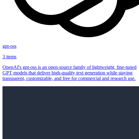
gpt-oss
3 items
OpenAI's gpt-oss is an open‑source family of lightweight, fine‑tuned
GPT models that deliver high‑quality text generation while staying
transparent, customizable, and free for commercial and research use.