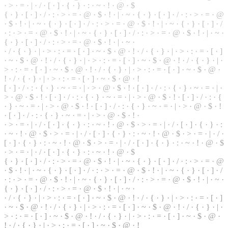
·
>
·
=
· | ·
/
· [ ·
]
· { · } · : · ~ · ! · @ · $
{ · } · [ · ] · / · : · > · = · @ · $ · ! · | · ~ · { · } · [ · ] · / · : · > · = · @
· $ ·
!
· | · ~ · { ·
}
· [ · ] · / · : · > · = · @ · $ · ! · | · ~ · { · } · [ · ] · /
· : · > · = · @ · $ · ! · | · ~ · { · } · [ · ] · / · : · > · = · @ ·
$
· ! · | · ~ ·
{ · } · [ · ] · / · : · > · = · @ · $ · ! · | · ~ ·
· / · { ·
}
· | · > · : · = · [ · ] · ~ · $ · @ · ! · / · { · } · | · > · : · = · [ · ]
· ~ · $ ·
@
· ! · / · { · } · | · > · : · = · [ · ] · ~ · $ · @ · ! · / · { · } · | ·
> · : · = · [ · ] · ~ · $ · @ · ! · / ·
{
· } · | · > · : ·
=
· [ · ] · ~ · $ · @ ·
! · / · { · } · | · > · : · = · [ · ] · ~ · $ · @ · !
[ · ] · / · : · { · } · ~ · = · | · > ·
@
· $ · ! · [ · ] · / · : ·
{
· } · ~ · = · | ·
> · @ · $ · ! · [ · ] · / · : · { · } · ~ · = · | · > · @ · $ · ! · [ · ] · / · : · {
· } · ~ · = · | · > · @ · $ · ! · [ · ] · / · : · { · } · ~ · = · | · > · @ · $ · !
· [ · ] · / · : · { · } · ~ · = · | · > · @ · $ · ! ·
· > · = · | · / · [ · ] · { · } · : · ~ · ! · @ · $ · > · = · | · / · [ · ] · { · } · :
· ~ · ! · @ · $ · > · = · | ·
/
· [ · ] · { ·
}
· : · ~ ·
!
· @ · $ · > · = · | · / ·
[ · ] · { · } · : ·
~
· ! · @ · $ · > · = · | · / · [ · ] · { · } · : · ~ · ! · @ · $
· > · = · | ·
/
· [ ·
]
· { · } · : · ~ · ! · @ · $
{
· } · [ · ] · / · : · > · = · @ ·
$
· ! · | · ~ · { · } · [ · ] · / · : · > · = ·
@
· $ · ! · | ·
~
· { · } · [ · ] · / · : · > · = · @ · $ · ! · | · ~ · { · } · [ · ] · /
· : · > · = · @ · $ · ! · | · ~ · { · } · [ · ] · / · : · > · = · @ · $ · ! · | · ~ ·
{ · } · [ · ] ·
/
·
:
· > · = · @ · $ · ! · | · ~ ·
· / · { · } · | · > · : · = · [ · ] · ~ · $ · @ · ! · / · { · } ·
|
· > · : · = · [ · ]
· ~ · $ · @ · ! · / ·
{
· } · | · > · : · = ·
[
· ] · ~ · $ · @ · ! ·
/
· { ·
}
· | ·
> · : · = · [ · ] · ~ · $ · @ · ! · / · { ·
}
· | · > · : · = · [ · ] · ~ · $ · @ ·
! · / · { · } · | · > · : · = · [ · ] · ~ · $ · @ · !