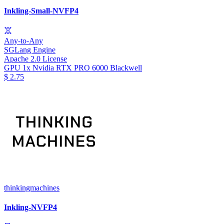
Inkling-Small-NVFP4
Any-to-Any
SGLang Engine
Apache 2.0 License
GPU
1x Nvidia RTX PRO 6000 Blackwell
$
2.75
thinkingmachines
Inkling-NVFP4