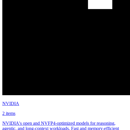
NVIDIA
2 items
NVIDIA's open and NVFP4-optimized models for reasoning,
agentic, and long-context workloads. Fast and memory-efficient