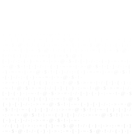
· ~ · ! ·
@
· $ · > · = · | · / · [ · ] · { · } · : · ~ · ! · @ · $ · > · = · | · / ·
[ · ] · { · } · : · ~ · ! · @ · $ · > · = · | · / · [ · ] · { · } · : · ~ · ! · @ · $
· > · = · | · / ·
[
·
]
· { ·
}
· : · ~ · ! · @ · $
{ · } · [ · ] ·
/
· : · > · = · @ · $ · ! · | · ~ · { ·
}
· [ ·
]
· / · : · > · = · @
· $ · ! · | · ~ · { · } · [ · ] · / · : · > · = · @ · $ · ! · | · ~ · { · } · [ · ] · /
· : · > · = · @ · $ · ! · | · ~ · { · } · [ ·
]
· / · : · > · = ·
@
·
$
· ! · | · ~ ·
{ · } · [ · ] · / · : · > · = · @ · $ · ! · | · ~ ·
· / · { · } · | ·
>
· : · = · [ · ] · ~ ·
$
· @ · ! · / · { ·
}
· | · > · : · = · [ · ]
· ~ · $ · @ ·
!
· / · { · } · | · > · : · = · [ · ] · ~ · $ · @ ·
!
· / · { · } · | ·
> · : · = · [ · ] · ~ · $ · @ · ! ·
/
· { · } · | · > · : · = · [ · ] · ~ · $ · @ ·
! · / · { · } · | · > · : · = ·
[
· ] · ~ ·
$
· @ · !
[ · ] · / · : · { · } · ~ · = · | · > · @ · $ · ! · [ ·
]
· / · : · { · } · ~ · = · | ·
> · @ · $ · ! · [ · ] · / · : · { · } · ~ · = · | · > · @ · $ · ! ·
[
· ] · / · : · {
· } · ~ · = · | · > · @ · $ · ! · [ · ] · / · : · { · } · ~ · = · | · > · @ · $ · !
· [ · ] · / ·
:
· { ·
}
· ~ · = · | · > · @ · $ · ! ·
· > · = · | · / · [ ·
]
· { · } · : · ~ · ! · @ · $ · > · = · | · / · [ · ] · { ·
}
· :
· ~ · ! · @ · $ · > · = · | · / · [ · ] · { · } · : · ~ · ! ·
@
· $ · > · = · | · / ·
[ ·
]
· { ·
}
· : · ~ · ! · @ · $ · > · = · | · / · [ · ] · { · } · : ·
~
· ! · @ · $
· > · = · | · / · [ · ] · { · } · : · ~ · ! · @ · $
{ · } · [ · ] · / · : · > · = · @ · $ · ! · | · ~ · { · } · [ · ] · / · : · > · = · @
·
$
· ! · | · ~ · { · } · [ · ] · / · : ·
>
· = · @ · $ · ! · | · ~ · { · } · [ · ] · /
· : · > · = · @ · $ · ! · | · ~ ·
{
· } · [ · ] · / · : ·
>
· = · @ · $ · ! · | · ~ ·
{ · } · [ · ] · / · : · > · = · @ · $ · ! · | · ~ ·
· / · { · } · | · > · : ·
=
· [ · ] · ~ · $ · @ · ! · / · { · } · | · > · : · = · [ · ]
· ~ · $ ·
@
· ! · / · { · } · | · > · : · = · [ · ] · ~ ·
$
· @ · ! · / · { · } · | ·