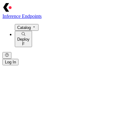
Inference Endpoints
Catalog
Deploy
F
Log In
{ · } · [ · ] · / · : · > · = · @ · $ · ! · | · ~ · { · } · [ · ] · / · : · > · = · @
· $ · ! · | ·
~
· { · } · [ · ] · / · : · > · = · @ · $ · ! · | · ~ · { · } · [ · ] · /
· : · > · = · @ · $ · ! · | · ~ · { · } · [ · ] · / · : · > · = · @ · $ · ! · | · ~ ·
{ · } · [ · ] · / · : ·
>
· = · @ ·
$
· ! · | · ~ ·
· / · { · } · | · > · : · = · [ · ] · ~ · $ · @ · ! · / · { · } ·
|
·
>
· : · = · [ · ]
· ~ ·
$
· @ · ! · / · { · } · | · > · : · = · [ · ] · ~ · $ · @ · ! · / · { · } · | ·
> · : · = · [ · ] · ~ · $ · @ · ! · / · { · } · | · > · : · = · [ · ] · ~ · $ · @ ·
! · / · { · } · | · > · : · = · [ · ] · ~ · $ ·
@
· !
[ · ] · / · : · { · } · ~ · = · | · > · @ · $ ·
!
· [ · ] · / · : · { · } · ~ · = · | ·
> ·
@
· $ · ! ·
[
· ] · / · : · { · } · ~ · = · | · > · @ · $ · ! · [ · ] · / · : · {
· } · ~ · = · | · > · @ · $ · ! · [ · ] · / · : · { · } · ~ ·
=
· | · > ·
@
· $ · !
· [ ·
]
· / · : · { · } · ~ · = · | · > · @ · $ · ! ·
· > · = · | ·
/
· [ · ] · { · } · : · ~ · ! · @ · $ · > · = · | · / · [ · ] · { · } · :