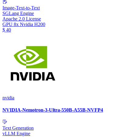
Image-Text-to-Text
SGLang Engine
Apache 2.0 License
GPU
8x Nvidia H200
$
40
nvidia
NVIDIA-Nemotron-3-Ultra-550B-A55B-NVFP4
Text Generation
vLLM Engine