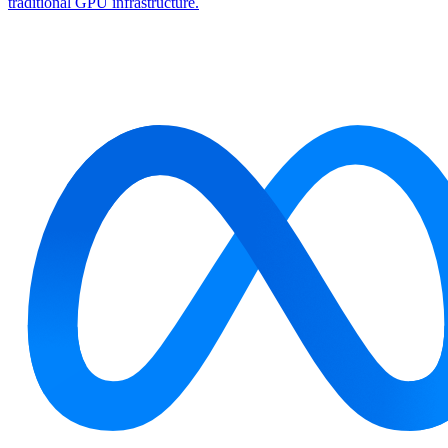
traditional GPU infrastructure.