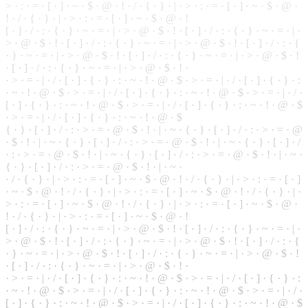
> · : · = · [ · ] · ~ · $ · @ · ! · / · { · } · | · > · : · = · [ · ] · ~ · $ · @ ·
! ·
/
· { · } · | · > · : · = · [ · ] · ~ · $ · @ · !
[ · ] · / · : · { · } ·
~
· = · | · > · @ ·
$
· ! · [ · ] · / · : · { · } · ~ ·
=
· | ·
> · @ · $ · ! ·
[
· ] · / · : · { · } · ~ · = · | · > · @ · $ · ! · [ · ] · / · : · {
· } · ~ · = · | · > · @ · $ · ! · [ · ] · / · : · { · } · ~ · = · | · > · @ · $ · !
· [ ·
]
· / · : · { · } · ~ · = · | · > · @ · $ · ! ·
·
>
· = · | · / · [ · ] · { · } · : · ~ · ! · @ · $ · > · = · | · / · [ · ] · { · } · :
·
~
· ! · @ · $ · > · = · | · / · [ · ] · { · } · : · ~ · ! · @ · $ · > · = · | · / ·
[ · ] · { · } · : · ~ · ! · @ ·
$
· > · = · | · / · [ · ] · { · } · : · ~ · ! · @ · $
· > · = · | · / · [ · ] · { · } · : ·
~
· ! · @ · $
{ · } ·
[
· ] · / · : · > · = · @ · $ · ! · | · ~ · { · } · [ · ] · / · : · > · = · @
· $ · ! · | · ~ · { · } · [ · ] · / · : · > · = ·
@
· $ · ! · | · ~ · { · } · [ · ] · /
· : · > · = · @ · $ · ! · | · ~ ·
{
· } · [ · ] · / · : · > · = · @ · $ · ! · | · ~ ·
{
· } · [ · ] · / · : · > · = · @ · $ · ! · | · ~ ·
· / · { · } · | · > · : · = · [ · ] · ~ · $ · @ · ! · / · { · } · | · > · : · = · [ · ]
· ~ · $ · @ · ! · / · { · } · | · > ·
:
· = · [ · ] · ~ · $ · @ ·
!
· / · { · } · | ·
> · : · = · [ · ] · ~ · $ · @ · ! · / · { · } ·
|
· > · : · = · [ · ] · ~ · $ · @ ·
! · / · { · } · | · > · : · = · [ · ] · ~ · $ · @ · !
[ · ] · / · : · { · } · ~ · = · | · > · @ · $ · ! · [ · ] · / · : · { ·
}
· ~ · = · | ·
> · @ · $ · ! · [ · ] · / · : · { · } · ~ · = · | · > · @ · $ · ! · [ · ] · / · : · {
· } · ~ · = · | · > · @ · $ · ! · [ · ] · / · : · { · } · ~ · = · | · > · @ · $ · !
· [ · ] · / · : · { · } · ~ · = · | · > · @ · $ · ! ·
· > · = · | · / · [ · ] · { · } · : · ~ · ! · @ · $ · > · = · | · / · [ ·
]
· { · } · :
· ~ · ! · @ · $ · > ·
=
· | · / · [ · ] · { · } ·
:
·
~
· ! · @ · $ · > · = · | · / ·
[ · ] · { · } · : · ~ · ! · @ · $ · > · = · | · / · [ · ] · { · } · : · ~ · ! · @ · $