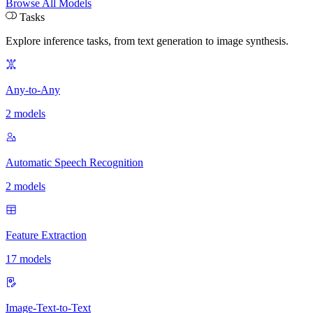
Browse All Models
Tasks
Explore inference tasks
,
from text generation to image synthesis.
Any-to-Any
2 models
Automatic Speech Recognition
2 models
Feature Extraction
17 models
Image-Text-to-Text