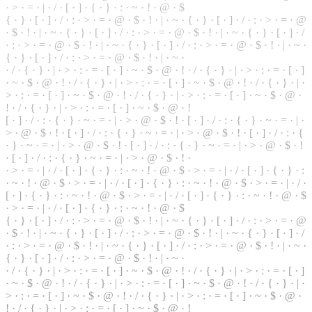
·
>
·
=
· | ·
/
· [ ·
]
· { · } · : · ~ · ! · @ · $
{ · } · [ · ] · / · : · > · = · @ · $ · ! · | · ~ · { · } · [ · ] · / · : · > · = · @
· $ ·
!
· | · ~ · { ·
}
· [ · ] · / · : · > · = · @ · $ · ! · | · ~ · { · } · [ · ] · /
· : · > · = · @ · $ · ! · | · ~ · { · } · [ · ] · / · : · > · = · @ ·
$
· ! · | · ~ ·
{ · } · [ · ] · / · : · > · = · @ · $ · ! · | · ~ ·
· / · { ·
}
· | · > · : · = · [ · ] · ~ · $ · @ · ! · / · { · } · | · > · : · = · [ · ]
· ~ · $ ·
@
· ! · / · { · } · | · > · : · = · [ · ] · ~ · $ · @ · ! · / · { · } · | ·
> · : · = · [ · ] · ~ · $ · @ · ! · / ·
{
· } · | · > · : ·
=
· [ · ] · ~ · $ · @ ·
! · / · { · } · | · > · : · = · [ · ] · ~ · $ · @ · !
[ · ] · / · : · { · } · ~ · = · | · > ·
@
· $ · ! · [ · ] · / · : ·
{
· } · ~ · = · | ·
> · @ · $ · ! · [ · ] · / · : · { · } · ~ · = · | · > · @ · $ · ! · [ · ] · / · : · {
· } · ~ · = · | · > · @ · $ · ! · [ · ] · / · : · { · } · ~ · = · | · > · @ · $ · !
· [ · ] · / · : · { · } · ~ · = · | · > · @ · $ · ! ·
· > · = · | · / · [ · ] · { · } · : · ~ · ! · @ · $ · > · = · | · / · [ · ] · { · } · :
· ~ · ! · @ · $ · > · = · | ·
/
· [ · ] · { ·
}
· : · ~ ·
!
· @ · $ · > · = · | · / ·
[ · ] · { · } · : ·
~
· ! · @ · $ · > · = · | · / · [ · ] · { · } · : · ~ · ! · @ · $
· > · = · | ·
/
· [ ·
]
· { · } · : · ~ · ! · @ · $
{
· } · [ · ] · / · : · > · = · @ ·
$
· ! · | · ~ · { · } · [ · ] · / · : · > · = ·
@
· $ · ! · | ·
~
· { · } · [ · ] · / · : · > · = · @ · $ · ! · | · ~ · { · } · [ · ] · /
· : · > · = · @ · $ · ! · | · ~ · { · } · [ · ] · / · : · > · = · @ · $ · ! · | · ~ ·
{ · } · [ · ] ·
/
·
:
· > · = · @ · $ · ! · | · ~ ·
· / · { · } · | · > · : · = · [ · ] · ~ · $ · @ · ! · / · { · } ·
|
· > · : · = · [ · ]
· ~ · $ · @ · ! · / ·
{
· } · | · > · : · = ·
[
· ] · ~ · $ · @ · ! ·
/
· { ·
}
· | ·
> · : · = · [ · ] · ~ · $ · @ · ! · / · { ·
}
· | · > · : · = · [ · ] · ~ · $ · @ ·
! · / · { · } · | · > · : · = · [ · ] · ~ · $ · @ · !