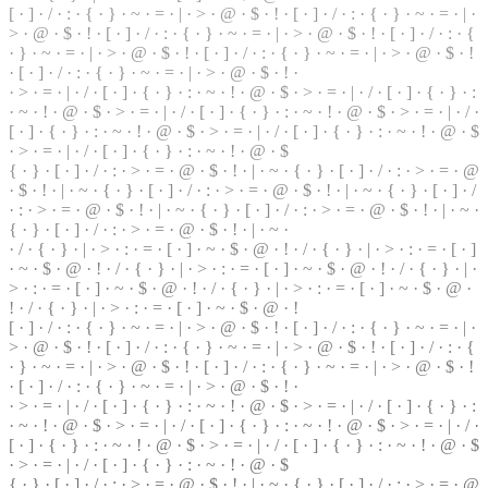
[ ·
]
· / · : · { · } · ~ · = · | · > · @ ·
$
· ! · [ · ] · / · : · { · } ·
~
· = · | ·
> · @ ·
$
· ! · [ · ] · / · : · { · } · ~ · = · | ·
>
· @ · $ · ! · [ ·
]
· / · : · {
· } · ~ · = ·
|
· > · @ · $ · ! · [ · ] · / · : · { ·
}
· ~ · = · | · > · @ · $ · !
· [ · ] · / · : · { · } · ~ · = · | · > · @ · $ · ! ·
· > · = · | ·
/
· [ ·
]
· { · } · : · ~ · ! · @ · $ · > · = ·
|
· / · [ · ] · { · } ·
:
· ~ · ! · @ · $ · > · = · | · / ·
[
· ] · { · } · : · ~ · ! · @ · $ · > · = · | · / ·
[ · ] · { ·
}
· : · ~ · ! · @ · $ · > · = · | · / · [ · ] · { · } ·
:
· ~ · ! · @ · $
·
>
· = · | · / · [ · ] · { · } · : · ~ · ! · @ · $
{ · } · [ · ] · / · : · > ·
=
· @ · $ · ! · | · ~ · { · } ·
[
· ] · / · : · > · = · @
· $ · ! · | · ~ · { · } · [ · ] · / · : · > ·
=
· @ · $ · ! · | · ~ · { · } · [ · ] · /
· : · > · = · @ · $ · ! · | · ~ · { · } · [ · ] · / · : · > · = · @ · $ · ! · | · ~ ·
{ · } · [ · ] · / · : · > · = · @ · $ · ! ·
|
· ~ ·
· / · { · } · | · > · : · = ·
[
· ] · ~ ·
$
· @ · ! · / · { · } · | · > · : · = · [ · ]
· ~ · $ · @ · ! · / · { · } · | · > · : · = · [ · ] · ~ · $ ·
@
· ! · / · { · } · | ·
> · : · = · [ · ] · ~ · $ · @ · ! · / · { · } · | · > · : · = · [ · ] · ~ · $ · @ ·
! · / · { · } · | · > · : · = · [ · ] · ~ · $ · @ · !
[ · ] · / · : · { · } · ~ · = · | · > · @ · $ ·
!
· [ · ] · / ·
:
· { · } · ~ · = · | ·
> · @ · $ · ! · [ · ] · / · : · { · } · ~ · = · | · > · @ · $ · ! · [ · ] · / · : ·
{
· } · ~ · = · | · > · @ · $ · ! · [ · ] · / · : · { · } · ~ · = · | · > · @ · $ · !
· [ · ] · / · : · { · } · ~ · = · | · > · @ ·
$
· ! ·
· > · = · | · / · [ · ] · { ·
}
· : · ~ · ! ·
@
· $ · > · = · | · / · [ · ] · { · } · :
· ~ · ! · @ · $ ·
>
· = · | · / · [ · ] · { · } · : · ~ · ! · @ · $ · > · = · | · / ·
[ · ] · { · } · : · ~ · ! · @ · $ ·
>
· = ·
|
· / · [ · ] · { · } · : · ~ · ! · @ · $
· > · = · | · / · [ ·
]
· { · } · : · ~ · ! · @ · $
{ · } · [ · ] · / · : · > · = · @ · $ · ! · | · ~ · { · } · [ · ] · / · : · > · = · @