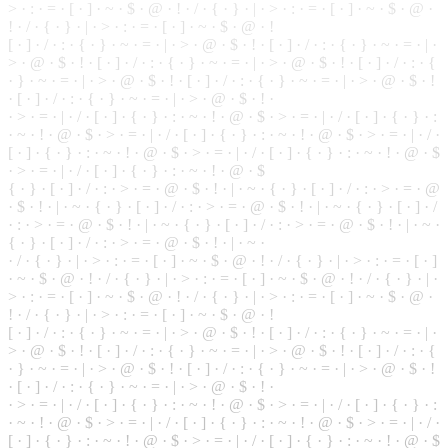
> · : · = · [ · ] · ~ · $ · @ · ! · / · { · } · | · > · : · = · [ · ] · ~ · $ · @ ·
! ·
/
· { · } · | · > · : · = · [ · ] · ~ · $ · @ · !
[ · ] · / · : · { · } ·
~
· = · | · > · @ ·
$
· ! · [ · ] · / · : · { · } · ~ ·
=
· | ·
> · @ · $ · ! ·
[
· ] · / · : · { · } · ~ · = · | · > · @ · $ · ! · [ · ] · / · : · {
· } · ~ · = · | · > · @ · $ · ! · [ · ] · / · : · { · } · ~ · = · | · > · @ · $ · !
· [ ·
]
· / · : · { · } · ~ · = · | · > · @ · $ · ! ·
·
>
· = · | · / · [ · ] · { · } · : · ~ · ! · @ · $ · > · = · | · / · [ · ] · { · } · :
·
~
· ! · @ · $ · > · = · | · / · [ · ] · { · } · : · ~ · ! · @ · $ · > · = · | · / ·
[ · ] · { · } · : · ~ · ! · @ ·
$
· > · = · | · / · [ · ] · { · } · : · ~ · ! · @ · $
· > · = · | · / · [ · ] · { · } · : ·
~
· ! · @ · $
{ · } ·
[
· ] · / · : · > · = · @ · $ · ! · | · ~ · { · } · [ · ] · / · : · > · = · @
· $ · ! · | · ~ · { · } · [ · ] · / · : · > · = ·
@
· $ · ! · | · ~ · { · } · [ · ] · /
· : · > · = · @ · $ · ! · | · ~ ·
{
· } · [ · ] · / · : · > · = · @ · $ · ! · | · ~ ·
{
· } · [ · ] · / · : · > · = · @ · $ · ! · | · ~ ·
· / · { · } · | · > · : · = · [ · ] · ~ · $ · @ · ! · / · { · } · | · > · : · = · [ · ]
· ~ · $ · @ · ! · / · { · } · | · > ·
:
· = · [ · ] · ~ · $ · @ ·
!
· / · { · } · | ·
> · : · = · [ · ] · ~ · $ · @ · ! · / · { · } ·
|
· > · : · = · [ · ] · ~ · $ · @ ·
! · / · { · } · | · > · : · = · [ · ] · ~ · $ · @ · !
[ · ] · / · : · { · } · ~ · = · | · > · @ · $ · ! · [ · ] · / · : · { ·
}
· ~ · = · | ·
> · @ · $ · ! · [ · ] · / · : · { · } · ~ · = · | · > · @ · $ · ! · [ · ] · / · : · {
· } · ~ · = · | · > · @ · $ · ! · [ · ] · / · : · { · } · ~ · = · | · > · @ · $ · !
· [ · ] · / · : · { · } · ~ · = · | · > · @ · $ · ! ·
· > · = · | · / · [ · ] · { · } · : · ~ · ! · @ · $ · > · = · | · / · [ ·
]
· { · } · :
· ~ · ! · @ · $ · > ·
=
· | · / · [ · ] · { · } ·
:
·
~
· ! · @ · $ · > · = · | · / ·
[ · ] · { · } · : · ~ · ! · @ · $ · > · = · | · / · [ · ] · { · } · : · ~ · ! · @ · $