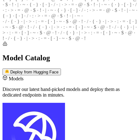
· $ ·
!
· | · ~ · { · } · [ · ] · / · : · > · = · @ · $ · ! · | · ~ · { · } · [ · ] · /
· : · > ·
=
· @ · $ · ! · | · ~ · { · } ·
[
· ] ·
/
· : · > · = · @ · $ · ! · | ·
~
·
{ · } · [ · ] · / · : · > · = · @ ·
$
· ! · | · ~ ·
· / · { · } · | · > · : · = · [ · ] · ~ · $ · @ · ! · / · { · } · | · > ·
:
· = · [ · ]
·
~
· $ · @ · ! · / · { · } · | · > · : · = ·
[
· ] · ~ · $ · @ · ! ·
/
· { · } · | ·
>
· : · = · [ · ] · ~ · $ · @ · ! · / · { · } · | · > ·
:
· = · [ · ] · ~ · $ · @ ·
!
· / · { · } · | · > · : · = · [ · ] · ~ · $ ·
@
· !
Model Catalog
Deploy from Hugging Face
Models
Discover our latest hand-picked models
and deploy them as
dedicated endpoints in minutes.