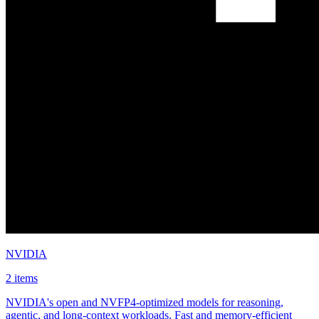
NVIDIA
2 items
NVIDIA's open and NVFP4-optimized models for reasoning,
agentic, and long-context workloads. Fast and memory-efficient