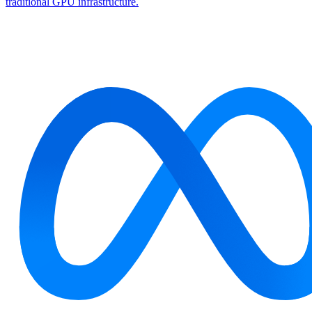
traditional GPU infrastructure.