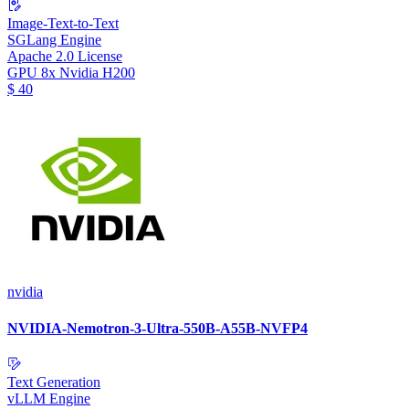
Image-Text-to-Text
SGLang Engine
Apache 2.0 License
GPU
8x Nvidia H200
$
40
nvidia
NVIDIA-Nemotron-3-Ultra-550B-A55B-NVFP4
Text Generation
vLLM Engine