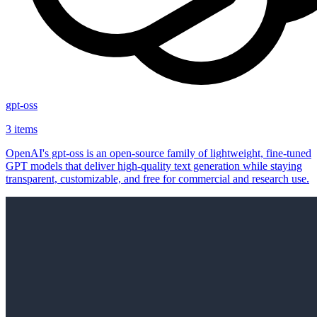
gpt-oss
3 items
OpenAI's gpt-oss is an open‑source family of lightweight, fine‑tuned
GPT models that deliver high‑quality text generation while staying
transparent, customizable, and free for commercial and research use.