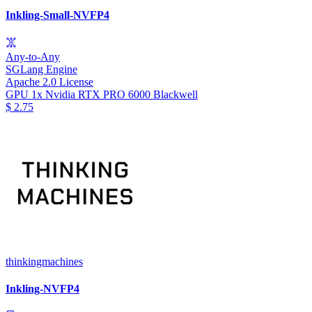
Inkling-Small-NVFP4
Any-to-Any
SGLang Engine
Apache 2.0 License
GPU
1x Nvidia RTX PRO 6000 Blackwell
$
2.75
thinkingmachines
Inkling-NVFP4