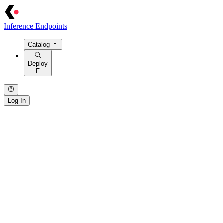
Inference Endpoints
Catalog
Deploy
F
Log In
{ · } · [ · ] · / · : · > · = · @ · $ · ! · | · ~ · { · } · [ · ] · / · : · > · = · @
· $ · ! · | ·
~
· { · } · [ · ] · / · : · > · = · @ · $ · ! · | · ~ · { · } · [ · ] · /
· : · > · = · @ · $ · ! · | · ~ · { · } · [ · ] · / · : · > · = · @ · $ · ! · | · ~ ·
{ · } · [ · ] · / · : ·
>
· = · @ ·
$
· ! · | · ~ ·
· / · { · } · | · > · : · = · [ · ] · ~ · $ · @ · ! · / · { · } ·
|
·
>
· : · = · [ · ]
· ~ ·
$
· @ · ! · / · { · } · | · > · : · = · [ · ] · ~ · $ · @ · ! · / · { · } · | ·
> · : · = · [ · ] · ~ · $ · @ · ! · / · { · } · | · > · : · = · [ · ] · ~ · $ · @ ·
! · / · { · } · | · > · : · = · [ · ] · ~ · $ ·
@
· !
[ · ] · / · : · { · } · ~ · = · | · > · @ · $ ·
!
· [ · ] · / · : · { · } · ~ · = · | ·
> ·
@
· $ · ! ·
[
· ] · / · : · { · } · ~ · = · | · > · @ · $ · ! · [ · ] · / · : · {
· } · ~ · = · | · > · @ · $ · ! · [ · ] · / · : · { · } · ~ ·
=
· | · > ·
@
· $ · !
· [ ·
]
· / · : · { · } · ~ · = · | · > · @ · $ · ! ·
· > · = · | ·
/
· [ · ] · { · } · : · ~ · ! · @ · $ · > · = · | · / · [ · ] · { · } · :