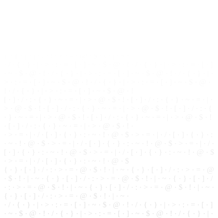
· ~ · ! ·
@
· $ · > · = · | · / · [ · ] · { · } · : · ~ · ! · @ · $ · > · = · | · / ·
[ · ] · { · } · : · ~ · ! · @ · $ · > · = · | · / · [ · ] · { · } · : · ~ · ! · @ · $
· > · = · | · / ·
[
·
]
· { ·
}
· : · ~ · ! · @ · $
{ · } · [ · ] ·
/
· : · > · = · @ · $ · ! · | · ~ · { ·
}
· [ ·
]
· / · : · > · = · @
· $ · ! · | · ~ · { · } · [ · ] · / · : · > · = · @ · $ · ! · | · ~ · { · } · [ · ] · /
· : · > · = · @ · $ · ! · | · ~ · { · } · [ ·
]
· / · : · > · = ·
@
·
$
· ! · | · ~ ·
{ · } · [ · ] · / · : · > · = · @ · $ · ! · | · ~ ·
· / · { · } · | ·
>
· : · = · [ · ] · ~ ·
$
· @ · ! · / · { ·
}
· | · > · : · = · [ · ]
· ~ · $ · @ ·
!
· / · { · } · | · > · : · = · [ · ] · ~ · $ · @ ·
!
· / · { · } · | ·
> · : · = · [ · ] · ~ · $ · @ · ! ·
/
· { · } · | · > · : · = · [ · ] · ~ · $ · @ ·
! · / · { · } · | · > · : · = ·
[
· ] · ~ ·
$
· @ · !
[ · ] · / · : · { · } · ~ · = · | · > · @ · $ · ! · [ ·
]
· / · : · { · } · ~ · = · | ·
> · @ · $ · ! · [ · ] · / · : · { · } · ~ · = · | · > · @ · $ · ! ·
[
· ] · / · : · {
· } · ~ · = · | · > · @ · $ · ! · [ · ] · / · : · { · } · ~ · = · | · > · @ · $ · !
· [ · ] · / ·
:
· { ·
}
· ~ · = · | · > · @ · $ · ! ·
· > · = · | · / · [ ·
]
· { · } · : · ~ · ! · @ · $ · > · = · | · / · [ · ] · { ·
}
· :
· ~ · ! · @ · $ · > · = · | · / · [ · ] · { · } · : · ~ · ! ·
@
· $ · > · = · | · / ·
[ ·
]
· { ·
}
· : · ~ · ! · @ · $ · > · = · | · / · [ · ] · { · } · : ·
~
· ! · @ · $
· > · = · | · / · [ · ] · { · } · : · ~ · ! · @ · $
{ · } · [ · ] · / · : · > · = · @ · $ · ! · | · ~ · { · } · [ · ] · / · : · > · = · @
·
$
· ! · | · ~ · { · } · [ · ] · / · : ·
>
· = · @ · $ · ! · | · ~ · { · } · [ · ] · /
· : · > · = · @ · $ · ! · | · ~ ·
{
· } · [ · ] · / · : ·
>
· = · @ · $ · ! · | · ~ ·
{ · } · [ · ] · / · : · > · = · @ · $ · ! · | · ~ ·
· / · { · } · | · > · : ·
=
· [ · ] · ~ · $ · @ · ! · / · { · } · | · > · : · = · [ · ]
· ~ · $ ·
@
· ! · / · { · } · | · > · : · = · [ · ] · ~ ·
$
· @ · ! · / · { · } · | ·