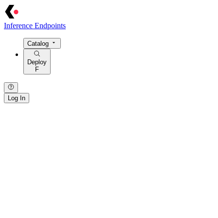
Inference Endpoints
Catalog
Deploy
F
Log In
{ · } · [ · ] · / · : · > · = · @ · $ · ! · | · ~ · { · } · [ · ] · / · : · > · = · @
· $ · ! · | ·
~
· { · } · [ · ] · / · : · > · = · @ · $ · ! · | · ~ · { · } · [ · ] · /
· : · > · = · @ · $ · ! · | · ~ · { · } · [ · ] · / · : · > · = · @ · $ · ! · | · ~ ·
{ · } · [ · ] · / · : ·
>
· = · @ ·
$
· ! · | · ~ ·
· / · { · } · | · > · : · = · [ · ] · ~ · $ · @ · ! · / · { · } ·
|
·
>
· : · = · [ · ]
· ~ ·
$
· @ · ! · / · { · } · | · > · : · = · [ · ] · ~ · $ · @ · ! · / · { · } · | ·
> · : · = · [ · ] · ~ · $ · @ · ! · / · { · } · | · > · : · = · [ · ] · ~ · $ · @ ·
! · / · { · } · | · > · : · = · [ · ] · ~ · $ ·
@
· !
[ · ] · / · : · { · } · ~ · = · | · > · @ · $ ·
!
· [ · ] · / · : · { · } · ~ · = · | ·
> ·
@
· $ · ! ·
[
· ] · / · : · { · } · ~ · = · | · > · @ · $ · ! · [ · ] · / · : · {
· } · ~ · = · | · > · @ · $ · ! · [ · ] · / · : · { · } · ~ ·
=
· | · > ·
@
· $ · !
· [ ·
]
· / · : · { · } · ~ · = · | · > · @ · $ · ! ·
· > · = · | ·
/
· [ · ] · { · } · : · ~ · ! · @ · $ · > · = · | · / · [ · ] · { · } · :