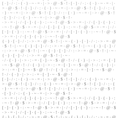
[ ·
]
· / · : · { · } · ~ · = · | · > · @ ·
$
· ! · [ · ] · / · : · { · } ·
~
· = · | ·
> · @ ·
$
· ! · [ · ] · / · : · { · } · ~ · = · | ·
>
· @ · $ · ! · [ ·
]
· / · : · {
· } · ~ · = ·
|
· > · @ · $ · ! · [ · ] · / · : · { ·
}
· ~ · = · | · > · @ · $ · !
· [ · ] · / · : · { · } · ~ · = · | · > · @ · $ · ! ·
· > · = · | ·
/
· [ ·
]
· { · } · : · ~ · ! · @ · $ · > · = ·
|
· / · [ · ] · { · } ·
:
· ~ · ! · @ · $ · > · = · | · / ·
[
· ] · { · } · : · ~ · ! · @ · $ · > · = · | · / ·
[ · ] · { ·
}
· : · ~ · ! · @ · $ · > · = · | · / · [ · ] · { · } ·
:
· ~ · ! · @ · $
·
>
· = · | · / · [ · ] · { · } · : · ~ · ! · @ · $
{ · } · [ · ] · / · : · > ·
=
· @ · $ · ! · | · ~ · { · } ·
[
· ] · / · : · > · = · @
· $ · ! · | · ~ · { · } · [ · ] · / · : · > ·
=
· @ · $ · ! · | · ~ · { · } · [ · ] · /
· : · > · = · @ · $ · ! · | · ~ · { · } · [ · ] · / · : · > · = · @ · $ · ! · | · ~ ·
{ · } · [ · ] · / · : · > · = · @ · $ · ! ·
|
· ~ ·
· / · { · } · | · > · : · = ·
[
· ] · ~ ·
$
· @ · ! · / · { · } · | · > · : · = · [ · ]
· ~ · $ · @ · ! · / · { · } · | · > · : · = · [ · ] · ~ · $ ·
@
· ! · / · { · } · | ·
> · : · = · [ · ] · ~ · $ · @ · ! · / · { · } · | · > · : · = · [ · ] · ~ · $ · @ ·
! · / · { · } · | · > · : · = · [ · ] · ~ · $ · @ · !
[ · ] · / · : · { · } · ~ · = · | · > · @ · $ ·
!
· [ · ] · / ·
:
· { · } · ~ · = · | ·
> · @ · $ · ! · [ · ] · / · : · { · } · ~ · = · | · > · @ · $ · ! · [ · ] · / · : ·
{
· } · ~ · = · | · > · @ · $ · ! · [ · ] · / · : · { · } · ~ · = · | · > · @ · $ · !
· [ · ] · / · : · { · } · ~ · = · | · > · @ ·
$
· ! ·
· > · = · | · / · [ · ] · { ·
}
· : · ~ · ! ·
@
· $ · > · = · | · / · [ · ] · { · } · :
· ~ · ! · @ · $ ·
>
· = · | · / · [ · ] · { · } · : · ~ · ! · @ · $ · > · = · | · / ·
[ · ] · { · } · : · ~ · ! · @ · $ ·
>
· = ·
|
· / · [ · ] · { · } · : · ~ · ! · @ · $
· > · = · | · / · [ ·
]
· { · } · : · ~ · ! · @ · $
{ · } · [ · ] · / · : · > · = · @ · $ · ! · | · ~ · { · } · [ · ] · / · : · > · = · @