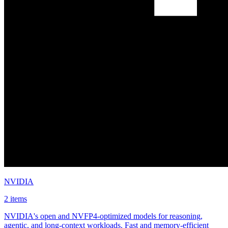
NVIDIA
2 items
NVIDIA's open and NVFP4-optimized models for reasoning,
agentic, and long-context workloads. Fast and memory-efficient