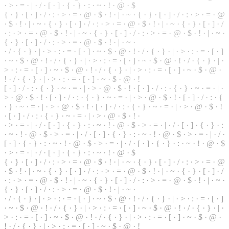
·
>
·
=
· | ·
/
· [ ·
]
· { · } · : · ~ · ! · @ · $
{ · } · [ · ] · / · : · > · = · @ · $ · ! · | · ~ · { · } · [ · ] · / · : · > · = · @
· $ ·
!
· | · ~ · { ·
}
· [ · ] · / · : · > · = · @ · $ · ! · | · ~ · { · } · [ · ] · /
· : · > · = · @ · $ · ! · | · ~ · { · } · [ · ] · / · : · > · = · @ ·
$
· ! · | · ~ ·
{ · } · [ · ] · / · : · > · = · @ · $ · ! · | · ~ ·
· / · { ·
}
· | · > · : · = · [ · ] · ~ · $ · @ · ! · / · { · } · | · > · : · = · [ · ]
· ~ · $ ·
@
· ! · / · { · } · | · > · : · = · [ · ] · ~ · $ · @ · ! · / · { · } · | ·
> · : · = · [ · ] · ~ · $ · @ · ! · / ·
{
· } · | · > · : ·
=
· [ · ] · ~ · $ · @ ·
! · / · { · } · | · > · : · = · [ · ] · ~ · $ · @ · !
[ · ] · / · : · { · } · ~ · = · | · > ·
@
· $ · ! · [ · ] · / · : ·
{
· } · ~ · = · | ·
> · @ · $ · ! · [ · ] · / · : · { · } · ~ · = · | · > · @ · $ · ! · [ · ] · / · : · {
· } · ~ · = · | · > · @ · $ · ! · [ · ] · / · : · { · } · ~ · = · | · > · @ · $ · !
· [ · ] · / · : · { · } · ~ · = · | · > · @ · $ · ! ·
· > · = · | · / · [ · ] · { · } · : · ~ · ! · @ · $ · > · = · | · / · [ · ] · { · } · :
· ~ · ! · @ · $ · > · = · | ·
/
· [ · ] · { ·
}
· : · ~ ·
!
· @ · $ · > · = · | · / ·
[ · ] · { · } · : ·
~
· ! · @ · $ · > · = · | · / · [ · ] · { · } · : · ~ · ! · @ · $
· > · = · | ·
/
· [ ·
]
· { · } · : · ~ · ! · @ · $
{
· } · [ · ] · / · : · > · = · @ ·
$
· ! · | · ~ · { · } · [ · ] · / · : · > · = ·
@
· $ · ! · | ·
~
· { · } · [ · ] · / · : · > · = · @ · $ · ! · | · ~ · { · } · [ · ] · /
· : · > · = · @ · $ · ! · | · ~ · { · } · [ · ] · / · : · > · = · @ · $ · ! · | · ~ ·
{ · } · [ · ] ·
/
·
:
· > · = · @ · $ · ! · | · ~ ·
· / · { · } · | · > · : · = · [ · ] · ~ · $ · @ · ! · / · { · } ·
|
· > · : · = · [ · ]
· ~ · $ · @ · ! · / ·
{
· } · | · > · : · = ·
[
· ] · ~ · $ · @ · ! ·
/
· { ·
}
· | ·
> · : · = · [ · ] · ~ · $ · @ · ! · / · { ·
}
· | · > · : · = · [ · ] · ~ · $ · @ ·
! · / · { · } · | · > · : · = · [ · ] · ~ · $ · @ · !