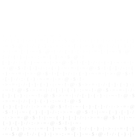
· ~ · ! ·
@
· $ · > · = · | · / · [ · ] · { · } · : · ~ · ! · @ · $ · > · = · | · / ·
[ · ] · { · } · : · ~ · ! · @ · $ · > · = · | · / · [ · ] · { · } · : · ~ · ! · @ · $
· > · = · | · / ·
[
·
]
· { ·
}
· : · ~ · ! · @ · $
{ · } · [ · ] ·
/
· : · > · = · @ · $ · ! · | · ~ · { ·
}
· [ ·
]
· / · : · > · = · @
· $ · ! · | · ~ · { · } · [ · ] · / · : · > · = · @ · $ · ! · | · ~ · { · } · [ · ] · /
· : · > · = · @ · $ · ! · | · ~ · { · } · [ ·
]
· / · : · > · = ·
@
·
$
· ! · | · ~ ·
{ · } · [ · ] · / · : · > · = · @ · $ · ! · | · ~ ·
· / · { · } · | ·
>
· : · = · [ · ] · ~ ·
$
· @ · ! · / · { ·
}
· | · > · : · = · [ · ]
· ~ · $ · @ ·
!
· / · { · } · | · > · : · = · [ · ] · ~ · $ · @ ·
!
· / · { · } · | ·
> · : · = · [ · ] · ~ · $ · @ · ! ·
/
· { · } · | · > · : · = · [ · ] · ~ · $ · @ ·
! · / · { · } · | · > · : · = ·
[
· ] · ~ ·
$
· @ · !
[ · ] · / · : · { · } · ~ · = · | · > · @ · $ · ! · [ ·
]
· / · : · { · } · ~ · = · | ·
> · @ · $ · ! · [ · ] · / · : · { · } · ~ · = · | · > · @ · $ · ! ·
[
· ] · / · : · {
· } · ~ · = · | · > · @ · $ · ! · [ · ] · / · : · { · } · ~ · = · | · > · @ · $ · !
· [ · ] · / ·
:
· { ·
}
· ~ · = · | · > · @ · $ · ! ·
· > · = · | · / · [ ·
]
· { · } · : · ~ · ! · @ · $ · > · = · | · / · [ · ] · { ·
}
· :
· ~ · ! · @ · $ · > · = · | · / · [ · ] · { · } · : · ~ · ! ·
@
· $ · > · = · | · / ·
[ ·
]
· { ·
}
· : · ~ · ! · @ · $ · > · = · | · / · [ · ] · { · } · : ·
~
· ! · @ · $
· > · = · | · / · [ · ] · { · } · : · ~ · ! · @ · $
{ · } · [ · ] · / · : · > · = · @ · $ · ! · | · ~ · { · } · [ · ] · / · : · > · = · @
·
$
· ! · | · ~ · { · } · [ · ] · / · : ·
>
· = · @ · $ · ! · | · ~ · { · } · [ · ] · /
· : · > · = · @ · $ · ! · | · ~ ·
{
· } · [ · ] · / · : ·
>
· = · @ · $ · ! · | · ~ ·
{ · } · [ · ] · / · : · > · = · @ · $ · ! · | · ~ ·
· / · { · } · | · > · : ·
=
· [ · ] · ~ · $ · @ · ! · / · { · } · | · > · : · = · [ · ]
· ~ · $ ·
@
· ! · / · { · } · | · > · : · = · [ · ] · ~ ·
$
· @ · ! · / · { · } · | ·