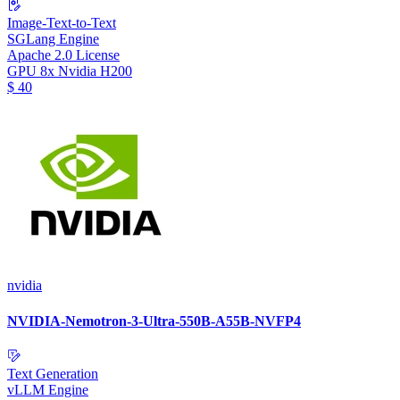
Image-Text-to-Text
SGLang Engine
Apache 2.0 License
GPU
8x Nvidia H200
$
40
nvidia
NVIDIA-Nemotron-3-Ultra-550B-A55B-NVFP4
Text Generation
vLLM Engine