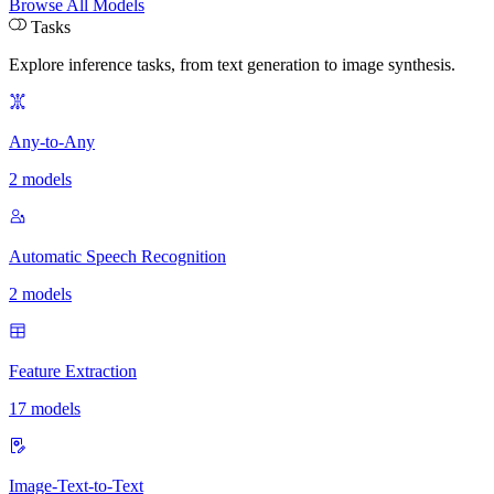
Browse All Models
Tasks
Explore inference tasks
,
from text generation to image synthesis.
Any-to-Any
2 models
Automatic Speech Recognition
2 models
Feature Extraction
17 models
Image-Text-to-Text