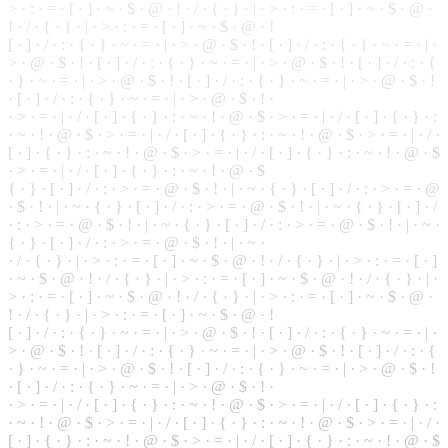
> · : · = · [ · ] · ~ · $ · @ · ! · / · { · } · | · > · : · = · [ · ] · ~ · $ · @ ·
! ·
/
· { · } · | · > · : · = · [ · ] · ~ · $ · @ · !
[ · ] · / · : · { · } ·
~
· = · | · > · @ ·
$
· ! · [ · ] · / · : · { · } · ~ ·
=
· | ·
> · @ · $ · ! ·
[
· ] · / · : · { · } · ~ · = · | · > · @ · $ · ! · [ · ] · / · : · {
· } · ~ · = · | · > · @ · $ · ! · [ · ] · / · : · { · } · ~ · = · | · > · @ · $ · !
· [ ·
]
· / · : · { · } · ~ · = · | · > · @ · $ · ! ·
·
>
· = · | · / · [ · ] · { · } · : · ~ · ! · @ · $ · > · = · | · / · [ · ] · { · } · :
·
~
· ! · @ · $ · > · = · | · / · [ · ] · { · } · : · ~ · ! · @ · $ · > · = · | · / ·
[ · ] · { · } · : · ~ · ! · @ ·
$
· > · = · | · / · [ · ] · { · } · : · ~ · ! · @ · $
· > · = · | · / · [ · ] · { · } · : ·
~
· ! · @ · $
{ · } ·
[
· ] · / · : · > · = · @ · $ · ! · | · ~ · { · } · [ · ] · / · : · > · = · @
· $ · ! · | · ~ · { · } · [ · ] · / · : · > · = ·
@
· $ · ! · | · ~ · { · } · [ · ] · /
· : · > · = · @ · $ · ! · | · ~ ·
{
· } · [ · ] · / · : · > · = · @ · $ · ! · | · ~ ·
{
· } · [ · ] · / · : · > · = · @ · $ · ! · | · ~ ·
· / · { · } · | · > · : · = · [ · ] · ~ · $ · @ · ! · / · { · } · | · > · : · = · [ · ]
· ~ · $ · @ · ! · / · { · } · | · > ·
:
· = · [ · ] · ~ · $ · @ ·
!
· / · { · } · | ·
> · : · = · [ · ] · ~ · $ · @ · ! · / · { · } ·
|
· > · : · = · [ · ] · ~ · $ · @ ·
! · / · { · } · | · > · : · = · [ · ] · ~ · $ · @ · !
[ · ] · / · : · { · } · ~ · = · | · > · @ · $ · ! · [ · ] · / · : · { ·
}
· ~ · = · | ·
> · @ · $ · ! · [ · ] · / · : · { · } · ~ · = · | · > · @ · $ · ! · [ · ] · / · : · {
· } · ~ · = · | · > · @ · $ · ! · [ · ] · / · : · { · } · ~ · = · | · > · @ · $ · !
· [ · ] · / · : · { · } · ~ · = · | · > · @ · $ · ! ·
· > · = · | · / · [ · ] · { · } · : · ~ · ! · @ · $ · > · = · | · / · [ ·
]
· { · } · :
· ~ · ! · @ · $ · > ·
=
· | · / · [ · ] · { · } ·
:
·
~
· ! · @ · $ · > · = · | · / ·
[ · ] · { · } · : · ~ · ! · @ · $ · > · = · | · / · [ · ] · { · } · : · ~ · ! · @ · $