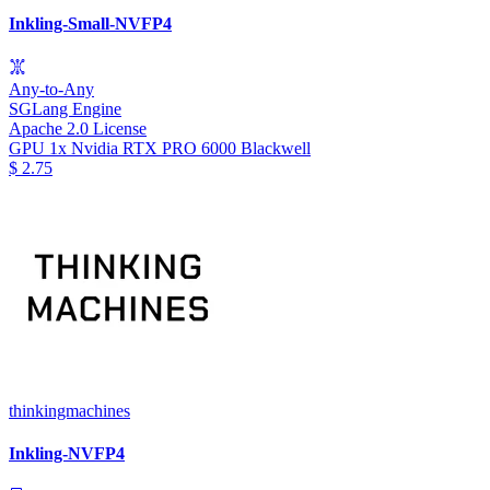
Inkling-Small-NVFP4
Any-to-Any
SGLang Engine
Apache 2.0 License
GPU
1x Nvidia RTX PRO 6000 Blackwell
$
2.75
thinkingmachines
Inkling-NVFP4