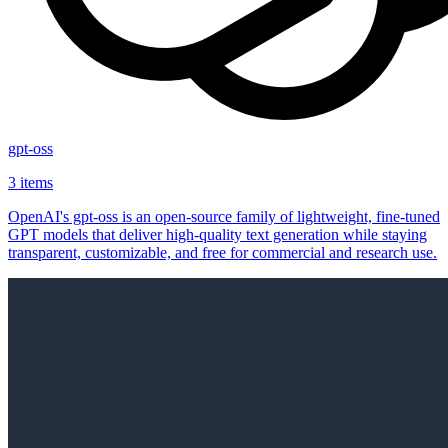
gpt-oss
3 items
OpenAI's gpt-oss is an open‑source family of lightweight, fine‑tuned
GPT models that deliver high‑quality text generation while staying
transparent, customizable, and free for commercial and research use.