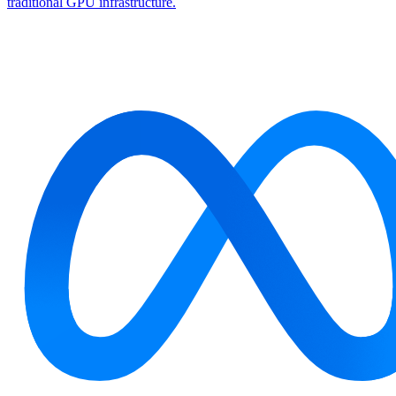
traditional GPU infrastructure.