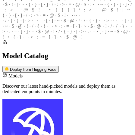
· $ ·
!
· | · ~ · { · } · [ · ] · / · : · > · = · @ · $ · ! · | · ~ · { · } · [ · ] · /
· : · > ·
=
· @ · $ · ! · | · ~ · { · } ·
[
· ] ·
/
· : · > · = · @ · $ · ! · | ·
~
·
{ · } · [ · ] · / · : · > · = · @ ·
$
· ! · | · ~ ·
· / · { · } · | · > · : · = · [ · ] · ~ · $ · @ · ! · / · { · } · | · > ·
:
· = · [ · ]
·
~
· $ · @ · ! · / · { · } · | · > · : · = ·
[
· ] · ~ · $ · @ · ! ·
/
· { · } · | ·
>
· : · = · [ · ] · ~ · $ · @ · ! · / · { · } · | · > ·
:
· = · [ · ] · ~ · $ · @ ·
!
· / · { · } · | · > · : · = · [ · ] · ~ · $ ·
@
· !
Model Catalog
Deploy from Hugging Face
Models
Discover our latest hand-picked models
and deploy them as
dedicated endpoints in minutes.