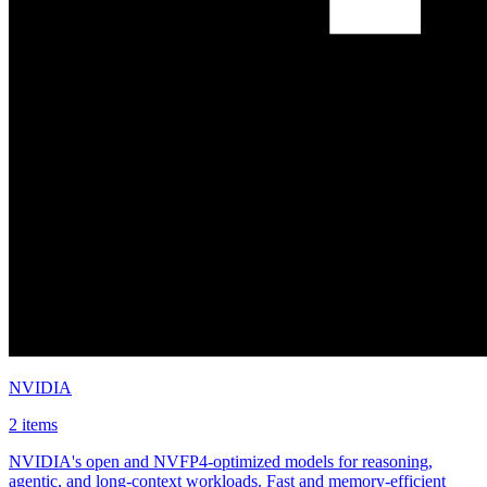
NVIDIA
2 items
NVIDIA's open and NVFP4-optimized models for reasoning,
agentic, and long-context workloads. Fast and memory-efficient