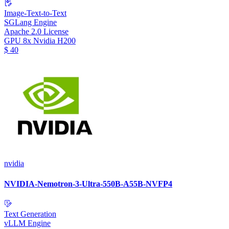
Image-Text-to-Text
SGLang Engine
Apache 2.0 License
GPU
8x Nvidia H200
$
40
nvidia
NVIDIA-Nemotron-3-Ultra-550B-A55B-NVFP4
Text Generation
vLLM Engine