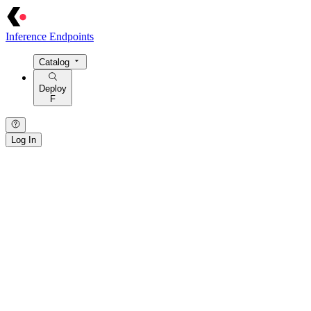
Inference Endpoints
Catalog
Deploy
F
Log In
{ · } · [ · ] · / · : · > · = · @ · $ · ! · | · ~ · { · } · [ · ] · / · : · > · = · @
· $ · ! · | ·
~
· { · } · [ · ] · / · : · > · = · @ · $ · ! · | · ~ · { · } · [ · ] · /
· : · > · = · @ · $ · ! · | · ~ · { · } · [ · ] · / · : · > · = · @ · $ · ! · | · ~ ·
{ · } · [ · ] · / · : ·
>
· = · @ ·
$
· ! · | · ~ ·
· / · { · } · | · > · : · = · [ · ] · ~ · $ · @ · ! · / · { · } ·
|
·
>
· : · = · [ · ]
· ~ ·
$
· @ · ! · / · { · } · | · > · : · = · [ · ] · ~ · $ · @ · ! · / · { · } · | ·
> · : · = · [ · ] · ~ · $ · @ · ! · / · { · } · | · > · : · = · [ · ] · ~ · $ · @ ·
! · / · { · } · | · > · : · = · [ · ] · ~ · $ ·
@
· !
[ · ] · / · : · { · } · ~ · = · | · > · @ · $ ·
!
· [ · ] · / · : · { · } · ~ · = · | ·
> ·
@
· $ · ! ·
[
· ] · / · : · { · } · ~ · = · | · > · @ · $ · ! · [ · ] · / · : · {
· } · ~ · = · | · > · @ · $ · ! · [ · ] · / · : · { · } · ~ ·
=
· | · > ·
@
· $ · !
· [ ·
]
· / · : · { · } · ~ · = · | · > · @ · $ · ! ·
· > · = · | ·
/
· [ · ] · { · } · : · ~ · ! · @ · $ · > · = · | · / · [ · ] · { · } · :