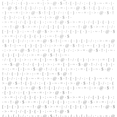
[ ·
]
· / · : · { · } · ~ · = · | · > · @ ·
$
· ! · [ · ] · / · : · { · } ·
~
· = · | ·
> · @ ·
$
· ! · [ · ] · / · : · { · } · ~ · = · | ·
>
· @ · $ · ! · [ ·
]
· / · : · {
· } · ~ · = ·
|
· > · @ · $ · ! · [ · ] · / · : · { ·
}
· ~ · = · | · > · @ · $ · !
· [ · ] · / · : · { · } · ~ · = · | · > · @ · $ · ! ·
· > · = · | ·
/
· [ ·
]
· { · } · : · ~ · ! · @ · $ · > · = ·
|
· / · [ · ] · { · } ·
:
· ~ · ! · @ · $ · > · = · | · / ·
[
· ] · { · } · : · ~ · ! · @ · $ · > · = · | · / ·
[ · ] · { ·
}
· : · ~ · ! · @ · $ · > · = · | · / · [ · ] · { · } ·
:
· ~ · ! · @ · $
·
>
· = · | · / · [ · ] · { · } · : · ~ · ! · @ · $
{ · } · [ · ] · / · : · > ·
=
· @ · $ · ! · | · ~ · { · } ·
[
· ] · / · : · > · = · @
· $ · ! · | · ~ · { · } · [ · ] · / · : · > ·
=
· @ · $ · ! · | · ~ · { · } · [ · ] · /
· : · > · = · @ · $ · ! · | · ~ · { · } · [ · ] · / · : · > · = · @ · $ · ! · | · ~ ·
{ · } · [ · ] · / · : · > · = · @ · $ · ! ·
|
· ~ ·
· / · { · } · | · > · : · = ·
[
· ] · ~ ·
$
· @ · ! · / · { · } · | · > · : · = · [ · ]
· ~ · $ · @ · ! · / · { · } · | · > · : · = · [ · ] · ~ · $ ·
@
· ! · / · { · } · | ·
> · : · = · [ · ] · ~ · $ · @ · ! · / · { · } · | · > · : · = · [ · ] · ~ · $ · @ ·
! · / · { · } · | · > · : · = · [ · ] · ~ · $ · @ · !
[ · ] · / · : · { · } · ~ · = · | · > · @ · $ ·
!
· [ · ] · / ·
:
· { · } · ~ · = · | ·
> · @ · $ · ! · [ · ] · / · : · { · } · ~ · = · | · > · @ · $ · ! · [ · ] · / · : ·
{
· } · ~ · = · | · > · @ · $ · ! · [ · ] · / · : · { · } · ~ · = · | · > · @ · $ · !
· [ · ] · / · : · { · } · ~ · = · | · > · @ ·
$
· ! ·
· > · = · | · / · [ · ] · { ·
}
· : · ~ · ! ·
@
· $ · > · = · | · / · [ · ] · { · } · :
· ~ · ! · @ · $ ·
>
· = · | · / · [ · ] · { · } · : · ~ · ! · @ · $ · > · = · | · / ·
[ · ] · { · } · : · ~ · ! · @ · $ ·
>
· = ·
|
· / · [ · ] · { · } · : · ~ · ! · @ · $
· > · = · | · / · [ ·
]
· { · } · : · ~ · ! · @ · $
{ · } · [ · ] · / · : · > · = · @ · $ · ! · | · ~ · { · } · [ · ] · / · : · > · = · @