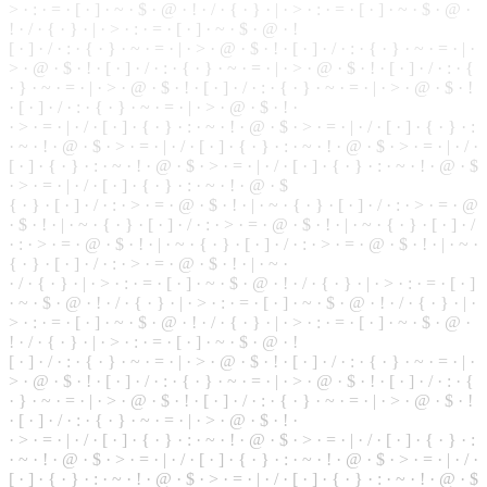
> · : · = · [ · ] · ~ · $ · @ · ! · / · { · } · | · > · : · = · [ · ] · ~ · $ · @ ·
! ·
/
· { · } · | · > · : · = · [ · ] · ~ · $ · @ · !
[ · ] · / · : · { · } ·
~
· = · | · > · @ ·
$
· ! · [ · ] · / · : · { · } · ~ ·
=
· | ·
> · @ · $ · ! ·
[
· ] · / · : · { · } · ~ · = · | · > · @ · $ · ! · [ · ] · / · : · {
· } · ~ · = · | · > · @ · $ · ! · [ · ] · / · : · { · } · ~ · = · | · > · @ · $ · !
· [ ·
]
· / · : · { · } · ~ · = · | · > · @ · $ · ! ·
·
>
· = · | · / · [ · ] · { · } · : · ~ · ! · @ · $ · > · = · | · / · [ · ] · { · } · :
·
~
· ! · @ · $ · > · = · | · / · [ · ] · { · } · : · ~ · ! · @ · $ · > · = · | · / ·
[ · ] · { · } · : · ~ · ! · @ ·
$
· > · = · | · / · [ · ] · { · } · : · ~ · ! · @ · $
· > · = · | · / · [ · ] · { · } · : ·
~
· ! · @ · $
{ · } ·
[
· ] · / · : · > · = · @ · $ · ! · | · ~ · { · } · [ · ] · / · : · > · = · @
· $ · ! · | · ~ · { · } · [ · ] · / · : · > · = ·
@
· $ · ! · | · ~ · { · } · [ · ] · /
· : · > · = · @ · $ · ! · | · ~ ·
{
· } · [ · ] · / · : · > · = · @ · $ · ! · | · ~ ·
{
· } · [ · ] · / · : · > · = · @ · $ · ! · | · ~ ·
· / · { · } · | · > · : · = · [ · ] · ~ · $ · @ · ! · / · { · } · | · > · : · = · [ · ]
· ~ · $ · @ · ! · / · { · } · | · > ·
:
· = · [ · ] · ~ · $ · @ ·
!
· / · { · } · | ·
> · : · = · [ · ] · ~ · $ · @ · ! · / · { · } ·
|
· > · : · = · [ · ] · ~ · $ · @ ·
! · / · { · } · | · > · : · = · [ · ] · ~ · $ · @ · !
[ · ] · / · : · { · } · ~ · = · | · > · @ · $ · ! · [ · ] · / · : · { ·
}
· ~ · = · | ·
> · @ · $ · ! · [ · ] · / · : · { · } · ~ · = · | · > · @ · $ · ! · [ · ] · / · : · {
· } · ~ · = · | · > · @ · $ · ! · [ · ] · / · : · { · } · ~ · = · | · > · @ · $ · !
· [ · ] · / · : · { · } · ~ · = · | · > · @ · $ · ! ·
· > · = · | · / · [ · ] · { · } · : · ~ · ! · @ · $ · > · = · | · / · [ ·
]
· { · } · :
· ~ · ! · @ · $ · > ·
=
· | · / · [ · ] · { · } ·
:
·
~
· ! · @ · $ · > · = · | · / ·
[ · ] · { · } · : · ~ · ! · @ · $ · > · = · | · / · [ · ] · { · } · : · ~ · ! · @ · $