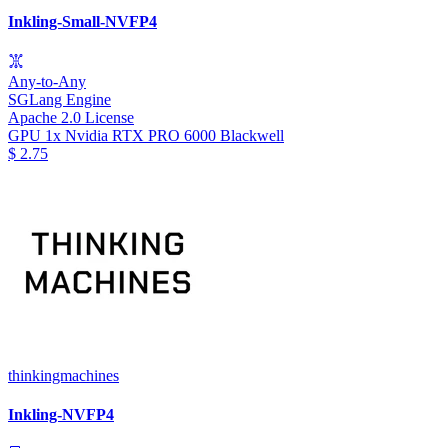
Inkling-Small-NVFP4
Any-to-Any
SGLang Engine
Apache 2.0 License
GPU
1x Nvidia RTX PRO 6000 Blackwell
$
2.75
thinkingmachines
Inkling-NVFP4