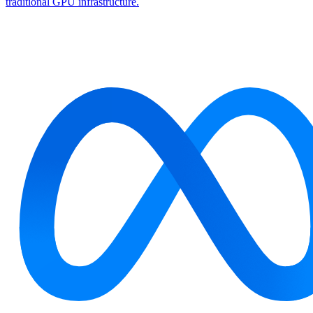
traditional GPU infrastructure.