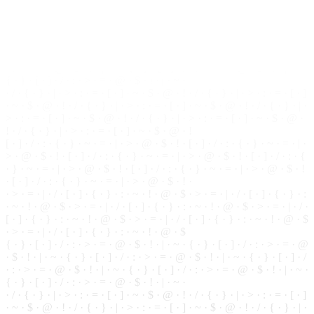
· ~ · ! ·
@
· $ · > · = · | · / · [ · ] · { · } · : · ~ · ! · @ · $ · > · = · | · / ·
[ · ] · { · } · : · ~ · ! · @ · $ · > · = · | · / · [ · ] · { · } · : · ~ · ! · @ · $
· > · = · | · / ·
[
·
]
· { ·
}
· : · ~ · ! · @ · $
{ · } · [ · ] ·
/
· : · > · = · @ · $ · ! · | · ~ · { ·
}
· [ ·
]
· / · : · > · = · @
· $ · ! · | · ~ · { · } · [ · ] · / · : · > · = · @ · $ · ! · | · ~ · { · } · [ · ] · /
· : · > · = · @ · $ · ! · | · ~ · { · } · [ ·
]
· / · : · > · = ·
@
·
$
· ! · | · ~ ·
{ · } · [ · ] · / · : · > · = · @ · $ · ! · | · ~ ·
· / · { · } · | ·
>
· : · = · [ · ] · ~ ·
$
· @ · ! · / · { ·
}
· | · > · : · = · [ · ]
· ~ · $ · @ ·
!
· / · { · } · | · > · : · = · [ · ] · ~ · $ · @ ·
!
· / · { · } · | ·
> · : · = · [ · ] · ~ · $ · @ · ! ·
/
· { · } · | · > · : · = · [ · ] · ~ · $ · @ ·
! · / · { · } · | · > · : · = ·
[
· ] · ~ ·
$
· @ · !
[ · ] · / · : · { · } · ~ · = · | · > · @ · $ · ! · [ ·
]
· / · : · { · } · ~ · = · | ·
> · @ · $ · ! · [ · ] · / · : · { · } · ~ · = · | · > · @ · $ · ! ·
[
· ] · / · : · {
· } · ~ · = · | · > · @ · $ · ! · [ · ] · / · : · { · } · ~ · = · | · > · @ · $ · !
· [ · ] · / ·
:
· { ·
}
· ~ · = · | · > · @ · $ · ! ·
· > · = · | · / · [ ·
]
· { · } · : · ~ · ! · @ · $ · > · = · | · / · [ · ] · { ·
}
· :
· ~ · ! · @ · $ · > · = · | · / · [ · ] · { · } · : · ~ · ! ·
@
· $ · > · = · | · / ·
[ ·
]
· { ·
}
· : · ~ · ! · @ · $ · > · = · | · / · [ · ] · { · } · : ·
~
· ! · @ · $
· > · = · | · / · [ · ] · { · } · : · ~ · ! · @ · $
{ · } · [ · ] · / · : · > · = · @ · $ · ! · | · ~ · { · } · [ · ] · / · : · > · = · @
·
$
· ! · | · ~ · { · } · [ · ] · / · : ·
>
· = · @ · $ · ! · | · ~ · { · } · [ · ] · /
· : · > · = · @ · $ · ! · | · ~ ·
{
· } · [ · ] · / · : ·
>
· = · @ · $ · ! · | · ~ ·
{ · } · [ · ] · / · : · > · = · @ · $ · ! · | · ~ ·
· / · { · } · | · > · : ·
=
· [ · ] · ~ · $ · @ · ! · / · { · } · | · > · : · = · [ · ]
· ~ · $ ·
@
· ! · / · { · } · | · > · : · = · [ · ] · ~ ·
$
· @ · ! · / · { · } · | ·