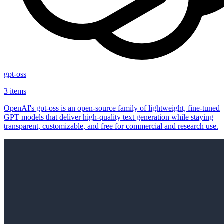
gpt-oss
3 items
OpenAI's gpt-oss is an open‑source family of lightweight, fine‑tuned
GPT models that deliver high‑quality text generation while staying
transparent, customizable, and free for commercial and research use.