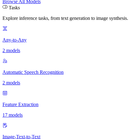
Browse All Models
Tasks
Explore inference tasks
,
from text generation to image synthesis.
Any-to-Any
2 models
Automatic Speech Recognition
2 models
Feature Extraction
17 models
Image-Text-to-Text