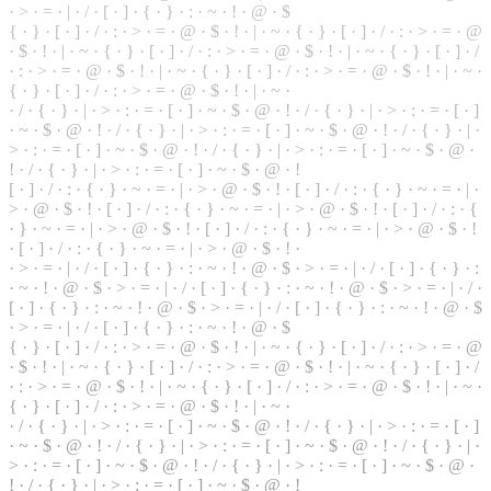
·
>
·
=
· | ·
/
· [ ·
]
· { · } · : · ~ · ! · @ · $
{ · } · [ · ] · / · : · > · = · @ · $ · ! · | · ~ · { · } · [ · ] · / · : · > · = · @
· $ ·
!
· | · ~ · { ·
}
· [ · ] · / · : · > · = · @ · $ · ! · | · ~ · { · } · [ · ] · /
· : · > · = · @ · $ · ! · | · ~ · { · } · [ · ] · / · : · > · = · @ ·
$
· ! · | · ~ ·
{ · } · [ · ] · / · : · > · = · @ · $ · ! · | · ~ ·
· / · { ·
}
· | · > · : · = · [ · ] · ~ · $ · @ · ! · / · { · } · | · > · : · = · [ · ]
· ~ · $ ·
@
· ! · / · { · } · | · > · : · = · [ · ] · ~ · $ · @ · ! · / · { · } · | ·
> · : · = · [ · ] · ~ · $ · @ · ! · / ·
{
· } · | · > · : ·
=
· [ · ] · ~ · $ · @ ·
! · / · { · } · | · > · : · = · [ · ] · ~ · $ · @ · !
[ · ] · / · : · { · } · ~ · = · | · > ·
@
· $ · ! · [ · ] · / · : ·
{
· } · ~ · = · | ·
> · @ · $ · ! · [ · ] · / · : · { · } · ~ · = · | · > · @ · $ · ! · [ · ] · / · : · {
· } · ~ · = · | · > · @ · $ · ! · [ · ] · / · : · { · } · ~ · = · | · > · @ · $ · !
· [ · ] · / · : · { · } · ~ · = · | · > · @ · $ · ! ·
· > · = · | · / · [ · ] · { · } · : · ~ · ! · @ · $ · > · = · | · / · [ · ] · { · } · :
· ~ · ! · @ · $ · > · = · | ·
/
· [ · ] · { ·
}
· : · ~ ·
!
· @ · $ · > · = · | · / ·
[ · ] · { · } · : ·
~
· ! · @ · $ · > · = · | · / · [ · ] · { · } · : · ~ · ! · @ · $
· > · = · | ·
/
· [ ·
]
· { · } · : · ~ · ! · @ · $
{
· } · [ · ] · / · : · > · = · @ ·
$
· ! · | · ~ · { · } · [ · ] · / · : · > · = ·
@
· $ · ! · | ·
~
· { · } · [ · ] · / · : · > · = · @ · $ · ! · | · ~ · { · } · [ · ] · /
· : · > · = · @ · $ · ! · | · ~ · { · } · [ · ] · / · : · > · = · @ · $ · ! · | · ~ ·
{ · } · [ · ] ·
/
·
:
· > · = · @ · $ · ! · | · ~ ·
· / · { · } · | · > · : · = · [ · ] · ~ · $ · @ · ! · / · { · } ·
|
· > · : · = · [ · ]
· ~ · $ · @ · ! · / ·
{
· } · | · > · : · = ·
[
· ] · ~ · $ · @ · ! ·
/
· { ·
}
· | ·
> · : · = · [ · ] · ~ · $ · @ · ! · / · { ·
}
· | · > · : · = · [ · ] · ~ · $ · @ ·
! · / · { · } · | · > · : · = · [ · ] · ~ · $ · @ · !