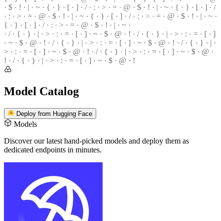
· $ ·
!
· | · ~ · { · } · [ · ] · / · : · > · = · @ · $ · ! · | · ~ · { · } · [ · ] · /
· : · > ·
=
· @ · $ · ! · | · ~ · { · } ·
[
· ] ·
/
· : · > · = · @ · $ · ! · | ·
~
·
{ · } · [ · ] · / · : · > · = · @ ·
$
· ! · | · ~ ·
· / · { · } · | · > · : · = · [ · ] · ~ · $ · @ · ! · / · { · } · | · > ·
:
· = · [ · ]
·
~
· $ · @ · ! · / · { · } · | · > · : · = ·
[
· ] · ~ · $ · @ · ! ·
/
· { · } · | ·
>
· : · = · [ · ] · ~ · $ · @ · ! · / · { · } · | · > ·
:
· = · [ · ] · ~ · $ · @ ·
!
· / · { · } · | · > · : · = · [ · ] · ~ · $ ·
@
· !
Model Catalog
Deploy from Hugging Face
Models
Discover our latest hand-picked models
and deploy them as
dedicated endpoints in minutes.