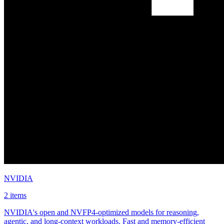
NVIDIA
2 items
NVIDIA's open and NVFP4-optimized models for reasoning,
agentic, and long-context workloads. Fast and memory-efficient