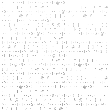
·
>
·
=
· | ·
/
· [ ·
]
· { · } · : · ~ · ! · @ · $
{ · } · [ · ] · / · : · > · = · @ · $ · ! · | · ~ · { · } · [ · ] · / · : · > · = · @
· $ ·
!
· | · ~ · { ·
}
· [ · ] · / · : · > · = · @ · $ · ! · | · ~ · { · } · [ · ] · /
· : · > · = · @ · $ · ! · | · ~ · { · } · [ · ] · / · : · > · = · @ ·
$
· ! · | · ~ ·
{ · } · [ · ] · / · : · > · = · @ · $ · ! · | · ~ ·
· / · { ·
}
· | · > · : · = · [ · ] · ~ · $ · @ · ! · / · { · } · | · > · : · = · [ · ]
· ~ · $ ·
@
· ! · / · { · } · | · > · : · = · [ · ] · ~ · $ · @ · ! · / · { · } · | ·
> · : · = · [ · ] · ~ · $ · @ · ! · / ·
{
· } · | · > · : ·
=
· [ · ] · ~ · $ · @ ·
! · / · { · } · | · > · : · = · [ · ] · ~ · $ · @ · !
[ · ] · / · : · { · } · ~ · = · | · > ·
@
· $ · ! · [ · ] · / · : ·
{
· } · ~ · = · | ·
> · @ · $ · ! · [ · ] · / · : · { · } · ~ · = · | · > · @ · $ · ! · [ · ] · / · : · {
· } · ~ · = · | · > · @ · $ · ! · [ · ] · / · : · { · } · ~ · = · | · > · @ · $ · !
· [ · ] · / · : · { · } · ~ · = · | · > · @ · $ · ! ·
· > · = · | · / · [ · ] · { · } · : · ~ · ! · @ · $ · > · = · | · / · [ · ] · { · } · :
· ~ · ! · @ · $ · > · = · | ·
/
· [ · ] · { ·
}
· : · ~ ·
!
· @ · $ · > · = · | · / ·
[ · ] · { · } · : ·
~
· ! · @ · $ · > · = · | · / · [ · ] · { · } · : · ~ · ! · @ · $
· > · = · | ·
/
· [ ·
]
· { · } · : · ~ · ! · @ · $
{
· } · [ · ] · / · : · > · = · @ ·
$
· ! · | · ~ · { · } · [ · ] · / · : · > · = ·
@
· $ · ! · | ·
~
· { · } · [ · ] · / · : · > · = · @ · $ · ! · | · ~ · { · } · [ · ] · /
· : · > · = · @ · $ · ! · | · ~ · { · } · [ · ] · / · : · > · = · @ · $ · ! · | · ~ ·
{ · } · [ · ] ·
/
·
:
· > · = · @ · $ · ! · | · ~ ·
· / · { · } · | · > · : · = · [ · ] · ~ · $ · @ · ! · / · { · } ·
|
· > · : · = · [ · ]
· ~ · $ · @ · ! · / ·
{
· } · | · > · : · = ·
[
· ] · ~ · $ · @ · ! ·
/
· { ·
}
· | ·
> · : · = · [ · ] · ~ · $ · @ · ! · / · { ·
}
· | · > · : · = · [ · ] · ~ · $ · @ ·
! · / · { · } · | · > · : · = · [ · ] · ~ · $ · @ · !