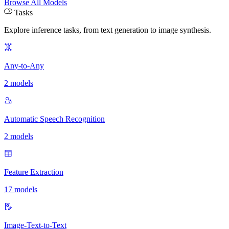
Browse All Models
Tasks
Explore inference tasks
,
from text generation to image synthesis.
Any-to-Any
2 models
Automatic Speech Recognition
2 models
Feature Extraction
17 models
Image-Text-to-Text