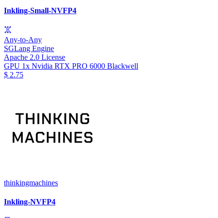
Inkling-Small-NVFP4
Any-to-Any
SGLang Engine
Apache 2.0 License
GPU
1x Nvidia RTX PRO 6000 Blackwell
$
2.75
thinkingmachines
Inkling-NVFP4