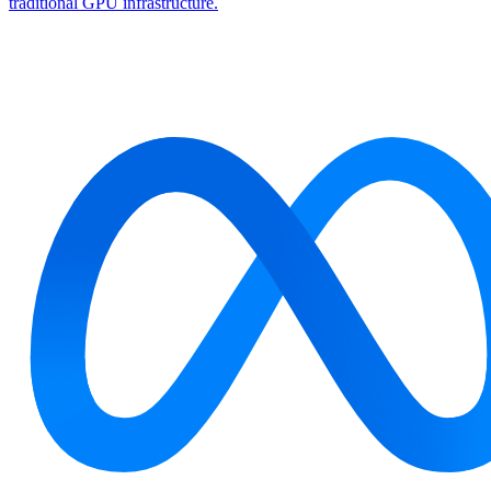
traditional GPU infrastructure.