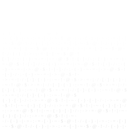
· ~ · ! ·
@
· $ · > · = · | · / · [ · ] · { · } · : · ~ · ! · @ · $ · > · = · | · / ·
[ · ] · { · } · : · ~ · ! · @ · $ · > · = · | · / · [ · ] · { · } · : · ~ · ! · @ · $
· > · = · | · / ·
[
·
]
· { ·
}
· : · ~ · ! · @ · $
{ · } · [ · ] ·
/
· : · > · = · @ · $ · ! · | · ~ · { ·
}
· [ ·
]
· / · : · > · = · @
· $ · ! · | · ~ · { · } · [ · ] · / · : · > · = · @ · $ · ! · | · ~ · { · } · [ · ] · /
· : · > · = · @ · $ · ! · | · ~ · { · } · [ ·
]
· / · : · > · = ·
@
·
$
· ! · | · ~ ·
{ · } · [ · ] · / · : · > · = · @ · $ · ! · | · ~ ·
· / · { · } · | ·
>
· : · = · [ · ] · ~ ·
$
· @ · ! · / · { ·
}
· | · > · : · = · [ · ]
· ~ · $ · @ ·
!
· / · { · } · | · > · : · = · [ · ] · ~ · $ · @ ·
!
· / · { · } · | ·
> · : · = · [ · ] · ~ · $ · @ · ! ·
/
· { · } · | · > · : · = · [ · ] · ~ · $ · @ ·
! · / · { · } · | · > · : · = ·
[
· ] · ~ ·
$
· @ · !
[ · ] · / · : · { · } · ~ · = · | · > · @ · $ · ! · [ ·
]
· / · : · { · } · ~ · = · | ·
> · @ · $ · ! · [ · ] · / · : · { · } · ~ · = · | · > · @ · $ · ! ·
[
· ] · / · : · {
· } · ~ · = · | · > · @ · $ · ! · [ · ] · / · : · { · } · ~ · = · | · > · @ · $ · !
· [ · ] · / ·
:
· { ·
}
· ~ · = · | · > · @ · $ · ! ·
· > · = · | · / · [ ·
]
· { · } · : · ~ · ! · @ · $ · > · = · | · / · [ · ] · { ·
}
· :
· ~ · ! · @ · $ · > · = · | · / · [ · ] · { · } · : · ~ · ! ·
@
· $ · > · = · | · / ·
[ ·
]
· { ·
}
· : · ~ · ! · @ · $ · > · = · | · / · [ · ] · { · } · : ·
~
· ! · @ · $
· > · = · | · / · [ · ] · { · } · : · ~ · ! · @ · $
{ · } · [ · ] · / · : · > · = · @ · $ · ! · | · ~ · { · } · [ · ] · / · : · > · = · @
·
$
· ! · | · ~ · { · } · [ · ] · / · : ·
>
· = · @ · $ · ! · | · ~ · { · } · [ · ] · /
· : · > · = · @ · $ · ! · | · ~ ·
{
· } · [ · ] · / · : ·
>
· = · @ · $ · ! · | · ~ ·
{ · } · [ · ] · / · : · > · = · @ · $ · ! · | · ~ ·
· / · { · } · | · > · : ·
=
· [ · ] · ~ · $ · @ · ! · / · { · } · | · > · : · = · [ · ]
· ~ · $ ·
@
· ! · / · { · } · | · > · : · = · [ · ] · ~ ·
$
· @ · ! · / · { · } · | ·