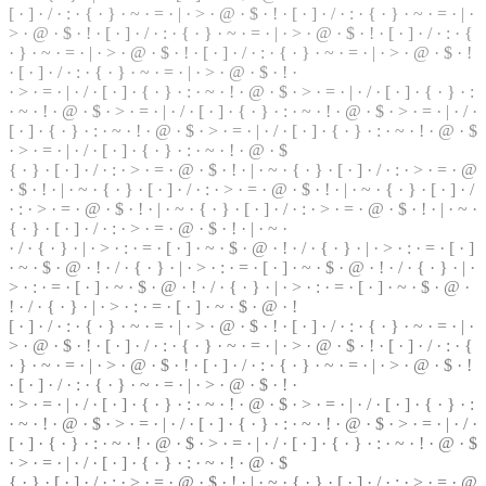
[ ·
]
· / · : · { · } · ~ · = · | · > · @ ·
$
· ! · [ · ] · / · : · { · } ·
~
· = · | ·
> · @ ·
$
· ! · [ · ] · / · : · { · } · ~ · = · | ·
>
· @ · $ · ! · [ ·
]
· / · : · {
· } · ~ · = ·
|
· > · @ · $ · ! · [ · ] · / · : · { ·
}
· ~ · = · | · > · @ · $ · !
· [ · ] · / · : · { · } · ~ · = · | · > · @ · $ · ! ·
· > · = · | ·
/
· [ ·
]
· { · } · : · ~ · ! · @ · $ · > · = ·
|
· / · [ · ] · { · } ·
:
· ~ · ! · @ · $ · > · = · | · / ·
[
· ] · { · } · : · ~ · ! · @ · $ · > · = · | · / ·
[ · ] · { ·
}
· : · ~ · ! · @ · $ · > · = · | · / · [ · ] · { · } ·
:
· ~ · ! · @ · $
·
>
· = · | · / · [ · ] · { · } · : · ~ · ! · @ · $
{ · } · [ · ] · / · : · > ·
=
· @ · $ · ! · | · ~ · { · } ·
[
· ] · / · : · > · = · @
· $ · ! · | · ~ · { · } · [ · ] · / · : · > ·
=
· @ · $ · ! · | · ~ · { · } · [ · ] · /
· : · > · = · @ · $ · ! · | · ~ · { · } · [ · ] · / · : · > · = · @ · $ · ! · | · ~ ·
{ · } · [ · ] · / · : · > · = · @ · $ · ! ·
|
· ~ ·
· / · { · } · | · > · : · = ·
[
· ] · ~ ·
$
· @ · ! · / · { · } · | · > · : · = · [ · ]
· ~ · $ · @ · ! · / · { · } · | · > · : · = · [ · ] · ~ · $ ·
@
· ! · / · { · } · | ·
> · : · = · [ · ] · ~ · $ · @ · ! · / · { · } · | · > · : · = · [ · ] · ~ · $ · @ ·
! · / · { · } · | · > · : · = · [ · ] · ~ · $ · @ · !
[ · ] · / · : · { · } · ~ · = · | · > · @ · $ ·
!
· [ · ] · / ·
:
· { · } · ~ · = · | ·
> · @ · $ · ! · [ · ] · / · : · { · } · ~ · = · | · > · @ · $ · ! · [ · ] · / · : ·
{
· } · ~ · = · | · > · @ · $ · ! · [ · ] · / · : · { · } · ~ · = · | · > · @ · $ · !
· [ · ] · / · : · { · } · ~ · = · | · > · @ ·
$
· ! ·
· > · = · | · / · [ · ] · { ·
}
· : · ~ · ! ·
@
· $ · > · = · | · / · [ · ] · { · } · :
· ~ · ! · @ · $ ·
>
· = · | · / · [ · ] · { · } · : · ~ · ! · @ · $ · > · = · | · / ·
[ · ] · { · } · : · ~ · ! · @ · $ ·
>
· = ·
|
· / · [ · ] · { · } · : · ~ · ! · @ · $
· > · = · | · / · [ ·
]
· { · } · : · ~ · ! · @ · $
{ · } · [ · ] · / · : · > · = · @ · $ · ! · | · ~ · { · } · [ · ] · / · : · > · = · @