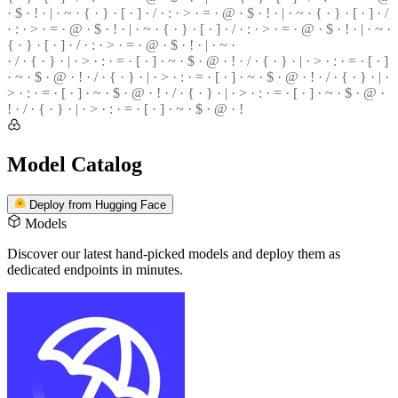
· $ ·
!
· | · ~ · { · } · [ · ] · / · : · > · = · @ · $ · ! · | · ~ · { · } · [ · ] · /
· : · > ·
=
· @ · $ · ! · | · ~ · { · } ·
[
· ] ·
/
· : · > · = · @ · $ · ! · | ·
~
·
{ · } · [ · ] · / · : · > · = · @ ·
$
· ! · | · ~ ·
· / · { · } · | · > · : · = · [ · ] · ~ · $ · @ · ! · / · { · } · | · > ·
:
· = · [ · ]
·
~
· $ · @ · ! · / · { · } · | · > · : · = ·
[
· ] · ~ · $ · @ · ! ·
/
· { · } · | ·
>
· : · = · [ · ] · ~ · $ · @ · ! · / · { · } · | · > ·
:
· = · [ · ] · ~ · $ · @ ·
!
· / · { · } · | · > · : · = · [ · ] · ~ · $ ·
@
· !
Model Catalog
Deploy from Hugging Face
Models
Discover our latest hand-picked models
and deploy them as
dedicated endpoints in minutes.