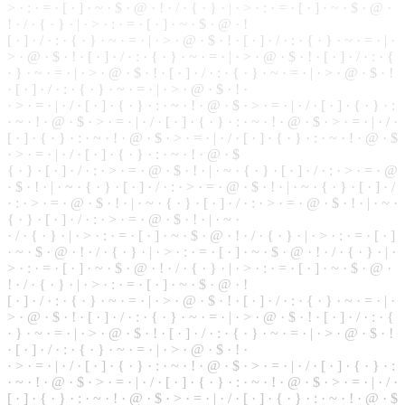
> · : · = · [ · ] · ~ · $ · @ · ! · / · { · } · | · > · : · = · [ · ] · ~ · $ · @ ·
! ·
/
· { · } · | · > · : · = · [ · ] · ~ · $ · @ · !
[ · ] · / · : · { · } ·
~
· = · | · > · @ ·
$
· ! · [ · ] · / · : · { · } · ~ ·
=
· | ·
> · @ · $ · ! ·
[
· ] · / · : · { · } · ~ · = · | · > · @ · $ · ! · [ · ] · / · : · {
· } · ~ · = · | · > · @ · $ · ! · [ · ] · / · : · { · } · ~ · = · | · > · @ · $ · !
· [ ·
]
· / · : · { · } · ~ · = · | · > · @ · $ · ! ·
·
>
· = · | · / · [ · ] · { · } · : · ~ · ! · @ · $ · > · = · | · / · [ · ] · { · } · :
·
~
· ! · @ · $ · > · = · | · / · [ · ] · { · } · : · ~ · ! · @ · $ · > · = · | · / ·
[ · ] · { · } · : · ~ · ! · @ ·
$
· > · = · | · / · [ · ] · { · } · : · ~ · ! · @ · $
· > · = · | · / · [ · ] · { · } · : ·
~
· ! · @ · $
{ · } ·
[
· ] · / · : · > · = · @ · $ · ! · | · ~ · { · } · [ · ] · / · : · > · = · @
· $ · ! · | · ~ · { · } · [ · ] · / · : · > · = ·
@
· $ · ! · | · ~ · { · } · [ · ] · /
· : · > · = · @ · $ · ! · | · ~ ·
{
· } · [ · ] · / · : · > · = · @ · $ · ! · | · ~ ·
{
· } · [ · ] · / · : · > · = · @ · $ · ! · | · ~ ·
· / · { · } · | · > · : · = · [ · ] · ~ · $ · @ · ! · / · { · } · | · > · : · = · [ · ]
· ~ · $ · @ · ! · / · { · } · | · > ·
:
· = · [ · ] · ~ · $ · @ ·
!
· / · { · } · | ·
> · : · = · [ · ] · ~ · $ · @ · ! · / · { · } ·
|
· > · : · = · [ · ] · ~ · $ · @ ·
! · / · { · } · | · > · : · = · [ · ] · ~ · $ · @ · !
[ · ] · / · : · { · } · ~ · = · | · > · @ · $ · ! · [ · ] · / · : · { ·
}
· ~ · = · | ·
> · @ · $ · ! · [ · ] · / · : · { · } · ~ · = · | · > · @ · $ · ! · [ · ] · / · : · {
· } · ~ · = · | · > · @ · $ · ! · [ · ] · / · : · { · } · ~ · = · | · > · @ · $ · !
· [ · ] · / · : · { · } · ~ · = · | · > · @ · $ · ! ·
· > · = · | · / · [ · ] · { · } · : · ~ · ! · @ · $ · > · = · | · / · [ ·
]
· { · } · :
· ~ · ! · @ · $ · > ·
=
· | · / · [ · ] · { · } ·
:
·
~
· ! · @ · $ · > · = · | · / ·
[ · ] · { · } · : · ~ · ! · @ · $ · > · = · | · / · [ · ] · { · } · : · ~ · ! · @ · $