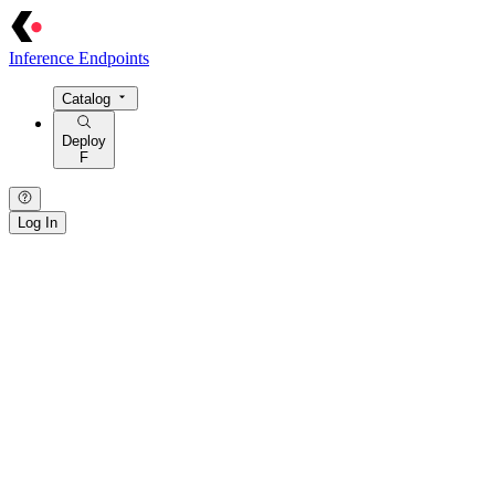
Inference Endpoints
Catalog
Deploy
F
Log In
{ · } · [ · ] · / · : · > · = · @ · $ · ! · | · ~ · { · } · [ · ] · / · : · > · = · @
· $ · ! · | ·
~
· { · } · [ · ] · / · : · > · = · @ · $ · ! · | · ~ · { · } · [ · ] · /
· : · > · = · @ · $ · ! · | · ~ · { · } · [ · ] · / · : · > · = · @ · $ · ! · | · ~ ·
{ · } · [ · ] · / · : ·
>
· = · @ ·
$
· ! · | · ~ ·
· / · { · } · | · > · : · = · [ · ] · ~ · $ · @ · ! · / · { · } ·
|
·
>
· : · = · [ · ]
· ~ ·
$
· @ · ! · / · { · } · | · > · : · = · [ · ] · ~ · $ · @ · ! · / · { · } · | ·
> · : · = · [ · ] · ~ · $ · @ · ! · / · { · } · | · > · : · = · [ · ] · ~ · $ · @ ·
! · / · { · } · | · > · : · = · [ · ] · ~ · $ ·
@
· !
[ · ] · / · : · { · } · ~ · = · | · > · @ · $ ·
!
· [ · ] · / · : · { · } · ~ · = · | ·
> ·
@
· $ · ! ·
[
· ] · / · : · { · } · ~ · = · | · > · @ · $ · ! · [ · ] · / · : · {
· } · ~ · = · | · > · @ · $ · ! · [ · ] · / · : · { · } · ~ ·
=
· | · > ·
@
· $ · !
· [ ·
]
· / · : · { · } · ~ · = · | · > · @ · $ · ! ·
· > · = · | ·
/
· [ · ] · { · } · : · ~ · ! · @ · $ · > · = · | · / · [ · ] · { · } · :