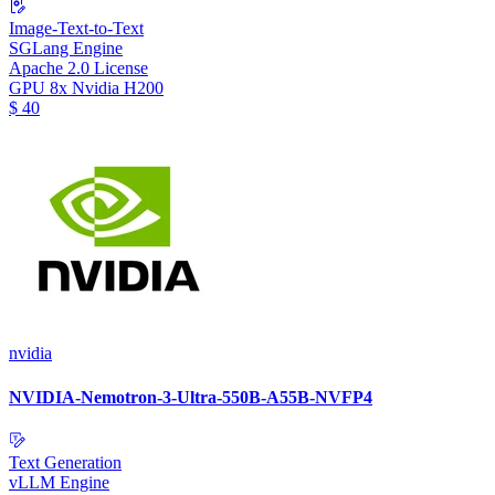
Image-Text-to-Text
SGLang Engine
Apache 2.0 License
GPU
8x Nvidia H200
$
40
nvidia
NVIDIA-Nemotron-3-Ultra-550B-A55B-NVFP4
Text Generation
vLLM Engine