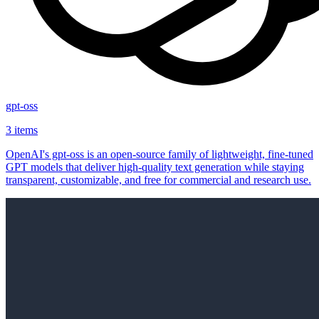
gpt-oss
3 items
OpenAI's gpt-oss is an open‑source family of lightweight, fine‑tuned
GPT models that deliver high‑quality text generation while staying
transparent, customizable, and free for commercial and research use.