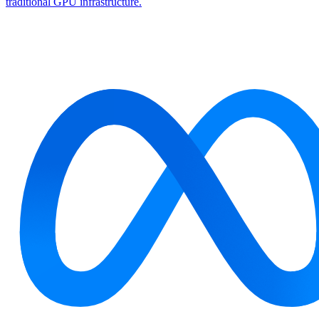
traditional GPU infrastructure.