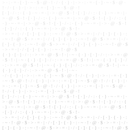
> · : · = · [ · ] · ~ · $ · @ · ! · / · { · } · | · > · : · = · [ · ] · ~ · $ · @ ·
! ·
/
· { · } · | · > · : · = · [ · ] · ~ · $ · @ · !
[ · ] · / · : · { · } ·
~
· = · | · > · @ ·
$
· ! · [ · ] · / · : · { · } · ~ ·
=
· | ·
> · @ · $ · ! ·
[
· ] · / · : · { · } · ~ · = · | · > · @ · $ · ! · [ · ] · / · : · {
· } · ~ · = · | · > · @ · $ · ! · [ · ] · / · : · { · } · ~ · = · | · > · @ · $ · !
· [ ·
]
· / · : · { · } · ~ · = · | · > · @ · $ · ! ·
·
>
· = · | · / · [ · ] · { · } · : · ~ · ! · @ · $ · > · = · | · / · [ · ] · { · } · :
·
~
· ! · @ · $ · > · = · | · / · [ · ] · { · } · : · ~ · ! · @ · $ · > · = · | · / ·
[ · ] · { · } · : · ~ · ! · @ ·
$
· > · = · | · / · [ · ] · { · } · : · ~ · ! · @ · $
· > · = · | · / · [ · ] · { · } · : ·
~
· ! · @ · $
{ · } ·
[
· ] · / · : · > · = · @ · $ · ! · | · ~ · { · } · [ · ] · / · : · > · = · @
· $ · ! · | · ~ · { · } · [ · ] · / · : · > · = ·
@
· $ · ! · | · ~ · { · } · [ · ] · /
· : · > · = · @ · $ · ! · | · ~ ·
{
· } · [ · ] · / · : · > · = · @ · $ · ! · | · ~ ·
{
· } · [ · ] · / · : · > · = · @ · $ · ! · | · ~ ·
· / · { · } · | · > · : · = · [ · ] · ~ · $ · @ · ! · / · { · } · | · > · : · = · [ · ]
· ~ · $ · @ · ! · / · { · } · | · > ·
:
· = · [ · ] · ~ · $ · @ ·
!
· / · { · } · | ·
> · : · = · [ · ] · ~ · $ · @ · ! · / · { · } ·
|
· > · : · = · [ · ] · ~ · $ · @ ·
! · / · { · } · | · > · : · = · [ · ] · ~ · $ · @ · !
[ · ] · / · : · { · } · ~ · = · | · > · @ · $ · ! · [ · ] · / · : · { ·
}
· ~ · = · | ·
> · @ · $ · ! · [ · ] · / · : · { · } · ~ · = · | · > · @ · $ · ! · [ · ] · / · : · {
· } · ~ · = · | · > · @ · $ · ! · [ · ] · / · : · { · } · ~ · = · | · > · @ · $ · !
· [ · ] · / · : · { · } · ~ · = · | · > · @ · $ · ! ·
· > · = · | · / · [ · ] · { · } · : · ~ · ! · @ · $ · > · = · | · / · [ ·
]
· { · } · :
· ~ · ! · @ · $ · > ·
=
· | · / · [ · ] · { · } ·
:
·
~
· ! · @ · $ · > · = · | · / ·
[ · ] · { · } · : · ~ · ! · @ · $ · > · = · | · / · [ · ] · { · } · : · ~ · ! · @ · $