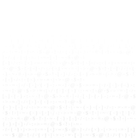
· ~ · ! ·
@
· $ · > · = · | · / · [ · ] · { · } · : · ~ · ! · @ · $ · > · = · | · / ·
[ · ] · { · } · : · ~ · ! · @ · $ · > · = · | · / · [ · ] · { · } · : · ~ · ! · @ · $
· > · = · | · / ·
[
·
]
· { ·
}
· : · ~ · ! · @ · $
{ · } · [ · ] ·
/
· : · > · = · @ · $ · ! · | · ~ · { ·
}
· [ ·
]
· / · : · > · = · @
· $ · ! · | · ~ · { · } · [ · ] · / · : · > · = · @ · $ · ! · | · ~ · { · } · [ · ] · /
· : · > · = · @ · $ · ! · | · ~ · { · } · [ ·
]
· / · : · > · = ·
@
·
$
· ! · | · ~ ·
{ · } · [ · ] · / · : · > · = · @ · $ · ! · | · ~ ·
· / · { · } · | ·
>
· : · = · [ · ] · ~ ·
$
· @ · ! · / · { ·
}
· | · > · : · = · [ · ]
· ~ · $ · @ ·
!
· / · { · } · | · > · : · = · [ · ] · ~ · $ · @ ·
!
· / · { · } · | ·
> · : · = · [ · ] · ~ · $ · @ · ! ·
/
· { · } · | · > · : · = · [ · ] · ~ · $ · @ ·
! · / · { · } · | · > · : · = ·
[
· ] · ~ ·
$
· @ · !
[ · ] · / · : · { · } · ~ · = · | · > · @ · $ · ! · [ ·
]
· / · : · { · } · ~ · = · | ·
> · @ · $ · ! · [ · ] · / · : · { · } · ~ · = · | · > · @ · $ · ! ·
[
· ] · / · : · {
· } · ~ · = · | · > · @ · $ · ! · [ · ] · / · : · { · } · ~ · = · | · > · @ · $ · !
· [ · ] · / ·
:
· { ·
}
· ~ · = · | · > · @ · $ · ! ·
· > · = · | · / · [ ·
]
· { · } · : · ~ · ! · @ · $ · > · = · | · / · [ · ] · { ·
}
· :
· ~ · ! · @ · $ · > · = · | · / · [ · ] · { · } · : · ~ · ! ·
@
· $ · > · = · | · / ·
[ ·
]
· { ·
}
· : · ~ · ! · @ · $ · > · = · | · / · [ · ] · { · } · : ·
~
· ! · @ · $
· > · = · | · / · [ · ] · { · } · : · ~ · ! · @ · $
{ · } · [ · ] · / · : · > · = · @ · $ · ! · | · ~ · { · } · [ · ] · / · : · > · = · @
·
$
· ! · | · ~ · { · } · [ · ] · / · : ·
>
· = · @ · $ · ! · | · ~ · { · } · [ · ] · /
· : · > · = · @ · $ · ! · | · ~ ·
{
· } · [ · ] · / · : ·
>
· = · @ · $ · ! · | · ~ ·
{ · } · [ · ] · / · : · > · = · @ · $ · ! · | · ~ ·
· / · { · } · | · > · : ·
=
· [ · ] · ~ · $ · @ · ! · / · { · } · | · > · : · = · [ · ]
· ~ · $ ·
@
· ! · / · { · } · | · > · : · = · [ · ] · ~ ·
$
· @ · ! · / · { · } · | ·