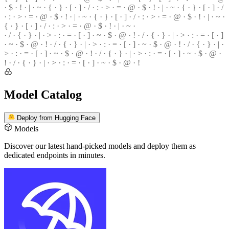
· $ ·
!
· | · ~ · { · } · [ · ] · / · : · > · = · @ · $ · ! · | · ~ · { · } · [ · ] · /
· : · > ·
=
· @ · $ · ! · | · ~ · { · } ·
[
· ] ·
/
· : · > · = · @ · $ · ! · | ·
~
·
{ · } · [ · ] · / · : · > · = · @ ·
$
· ! · | · ~ ·
· / · { · } · | · > · : · = · [ · ] · ~ · $ · @ · ! · / · { · } · | · > ·
:
· = · [ · ]
·
~
· $ · @ · ! · / · { · } · | · > · : · = ·
[
· ] · ~ · $ · @ · ! ·
/
· { · } · | ·
>
· : · = · [ · ] · ~ · $ · @ · ! · / · { · } · | · > ·
:
· = · [ · ] · ~ · $ · @ ·
!
· / · { · } · | · > · : · = · [ · ] · ~ · $ ·
@
· !
Model Catalog
Deploy from Hugging Face
Models
Discover our latest hand-picked models
and deploy them as
dedicated endpoints in minutes.