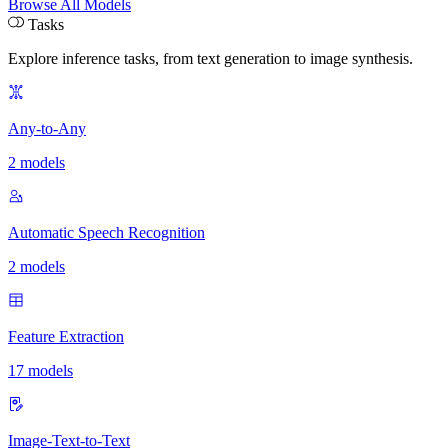
Browse All Models
Tasks
Explore inference tasks
,
from text generation to image synthesis.
Any-to-Any
2 models
Automatic Speech Recognition
2 models
Feature Extraction
17 models
Image-Text-to-Text