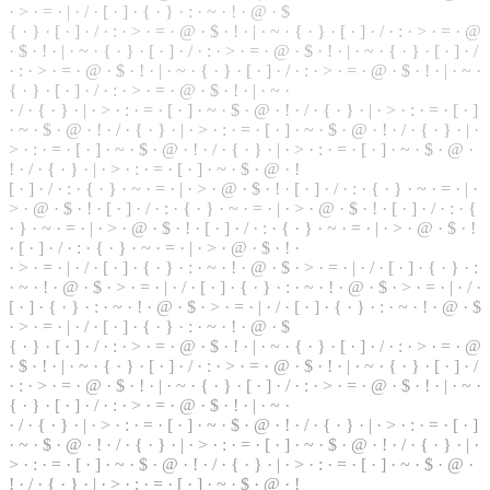
·
>
·
=
· | ·
/
· [ ·
]
· { · } · : · ~ · ! · @ · $
{ · } · [ · ] · / · : · > · = · @ · $ · ! · | · ~ · { · } · [ · ] · / · : · > · = · @
· $ ·
!
· | · ~ · { ·
}
· [ · ] · / · : · > · = · @ · $ · ! · | · ~ · { · } · [ · ] · /
· : · > · = · @ · $ · ! · | · ~ · { · } · [ · ] · / · : · > · = · @ ·
$
· ! · | · ~ ·
{ · } · [ · ] · / · : · > · = · @ · $ · ! · | · ~ ·
· / · { ·
}
· | · > · : · = · [ · ] · ~ · $ · @ · ! · / · { · } · | · > · : · = · [ · ]
· ~ · $ ·
@
· ! · / · { · } · | · > · : · = · [ · ] · ~ · $ · @ · ! · / · { · } · | ·
> · : · = · [ · ] · ~ · $ · @ · ! · / ·
{
· } · | · > · : ·
=
· [ · ] · ~ · $ · @ ·
! · / · { · } · | · > · : · = · [ · ] · ~ · $ · @ · !
[ · ] · / · : · { · } · ~ · = · | · > ·
@
· $ · ! · [ · ] · / · : ·
{
· } · ~ · = · | ·
> · @ · $ · ! · [ · ] · / · : · { · } · ~ · = · | · > · @ · $ · ! · [ · ] · / · : · {
· } · ~ · = · | · > · @ · $ · ! · [ · ] · / · : · { · } · ~ · = · | · > · @ · $ · !
· [ · ] · / · : · { · } · ~ · = · | · > · @ · $ · ! ·
· > · = · | · / · [ · ] · { · } · : · ~ · ! · @ · $ · > · = · | · / · [ · ] · { · } · :
· ~ · ! · @ · $ · > · = · | ·
/
· [ · ] · { ·
}
· : · ~ ·
!
· @ · $ · > · = · | · / ·
[ · ] · { · } · : ·
~
· ! · @ · $ · > · = · | · / · [ · ] · { · } · : · ~ · ! · @ · $
· > · = · | ·
/
· [ ·
]
· { · } · : · ~ · ! · @ · $
{
· } · [ · ] · / · : · > · = · @ ·
$
· ! · | · ~ · { · } · [ · ] · / · : · > · = ·
@
· $ · ! · | ·
~
· { · } · [ · ] · / · : · > · = · @ · $ · ! · | · ~ · { · } · [ · ] · /
· : · > · = · @ · $ · ! · | · ~ · { · } · [ · ] · / · : · > · = · @ · $ · ! · | · ~ ·
{ · } · [ · ] ·
/
·
:
· > · = · @ · $ · ! · | · ~ ·
· / · { · } · | · > · : · = · [ · ] · ~ · $ · @ · ! · / · { · } ·
|
· > · : · = · [ · ]
· ~ · $ · @ · ! · / ·
{
· } · | · > · : · = ·
[
· ] · ~ · $ · @ · ! ·
/
· { ·
}
· | ·
> · : · = · [ · ] · ~ · $ · @ · ! · / · { ·
}
· | · > · : · = · [ · ] · ~ · $ · @ ·
! · / · { · } · | · > · : · = · [ · ] · ~ · $ · @ · !