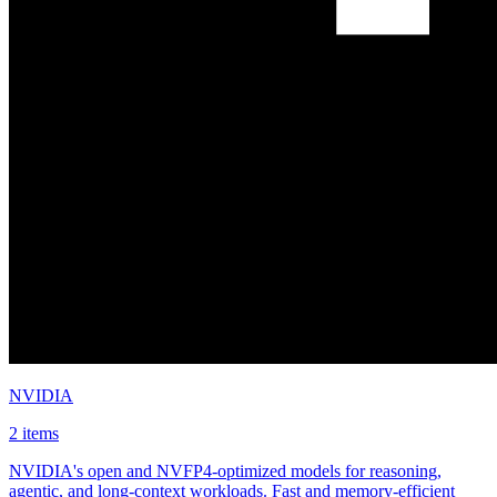
NVIDIA
2 items
NVIDIA's open and NVFP4-optimized models for reasoning,
agentic, and long-context workloads. Fast and memory-efficient