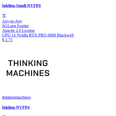
Inkling-Small-NVFP4
Any-to-Any
SGLang Engine
Apache 2.0 License
GPU
1x Nvidia RTX PRO 6000 Blackwell
$
2.75
thinkingmachines
Inkling-NVFP4