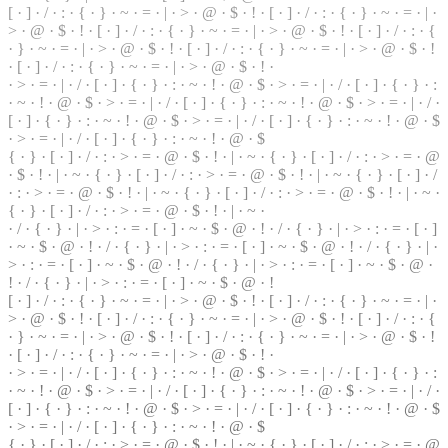
[ ·
]
· / · : · { · } · ~ · = · | · > · @ ·
$
· ! · [ · ] · / · : · { · } ·
~
· = · | ·
> · @ ·
$
· ! · [ · ] · / · : · { · } · ~ · = · | ·
>
· @ · $ · ! · [ ·
]
· / · : · {
· } · ~ · = ·
|
· > · @ · $ · ! · [ · ] · / · : · { ·
}
· ~ · = · | · > · @ · $ · !
· [ · ] · / · : · { · } · ~ · = · | · > · @ · $ · ! ·
· > · = · | ·
/
· [ ·
]
· { · } · : · ~ · ! · @ · $ · > · = ·
|
· / · [ · ] · { · } ·
:
· ~ · ! · @ · $ · > · = · | · / ·
[
· ] · { · } · : · ~ · ! · @ · $ · > · = · | · / ·
[ · ] · { ·
}
· : · ~ · ! · @ · $ · > · = · | · / · [ · ] · { · } ·
:
· ~ · ! · @ · $
·
>
· = · | · / · [ · ] · { · } · : · ~ · ! · @ · $
{ · } · [ · ] · / · : · > ·
=
· @ · $ · ! · | · ~ · { · } ·
[
· ] · / · : · > · = · @
· $ · ! · | · ~ · { · } · [ · ] · / · : · > ·
=
· @ · $ · ! · | · ~ · { · } · [ · ] · /
· : · > · = · @ · $ · ! · | · ~ · { · } · [ · ] · / · : · > · = · @ · $ · ! · | · ~ ·
{ · } · [ · ] · / · : · > · = · @ · $ · ! ·
|
· ~ ·
· / · { · } · | · > · : · = ·
[
· ] · ~ ·
$
· @ · ! · / · { · } · | · > · : · = · [ · ]
· ~ · $ · @ · ! · / · { · } · | · > · : · = · [ · ] · ~ · $ ·
@
· ! · / · { · } · | ·
> · : · = · [ · ] · ~ · $ · @ · ! · / · { · } · | · > · : · = · [ · ] · ~ · $ · @ ·
! · / · { · } · | · > · : · = · [ · ] · ~ · $ · @ · !
[ · ] · / · : · { · } · ~ · = · | · > · @ · $ ·
!
· [ · ] · / ·
:
· { · } · ~ · = · | ·
> · @ · $ · ! · [ · ] · / · : · { · } · ~ · = · | · > · @ · $ · ! · [ · ] · / · : ·
{
· } · ~ · = · | · > · @ · $ · ! · [ · ] · / · : · { · } · ~ · = · | · > · @ · $ · !
· [ · ] · / · : · { · } · ~ · = · | · > · @ ·
$
· ! ·
· > · = · | · / · [ · ] · { ·
}
· : · ~ · ! ·
@
· $ · > · = · | · / · [ · ] · { · } · :
· ~ · ! · @ · $ ·
>
· = · | · / · [ · ] · { · } · : · ~ · ! · @ · $ · > · = · | · / ·
[ · ] · { · } · : · ~ · ! · @ · $ ·
>
· = ·
|
· / · [ · ] · { · } · : · ~ · ! · @ · $
· > · = · | · / · [ ·
]
· { · } · : · ~ · ! · @ · $
{ · } · [ · ] · / · : · > · = · @ · $ · ! · | · ~ · { · } · [ · ] · / · : · > · = · @