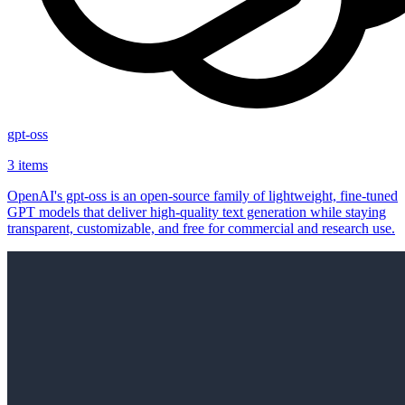
gpt-oss
3 items
OpenAI's gpt-oss is an open‑source family of lightweight, fine‑tuned
GPT models that deliver high‑quality text generation while staying
transparent, customizable, and free for commercial and research use.