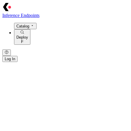
Inference Endpoints
Catalog
Deploy
F
Log In
{ · } · [ · ] · / · : · > · = · @ · $ · ! · | · ~ · { · } · [ · ] · / · : · > · = · @
· $ · ! · | ·
~
· { · } · [ · ] · / · : · > · = · @ · $ · ! · | · ~ · { · } · [ · ] · /
· : · > · = · @ · $ · ! · | · ~ · { · } · [ · ] · / · : · > · = · @ · $ · ! · | · ~ ·
{ · } · [ · ] · / · : ·
>
· = · @ ·
$
· ! · | · ~ ·
· / · { · } · | · > · : · = · [ · ] · ~ · $ · @ · ! · / · { · } ·
|
·
>
· : · = · [ · ]
· ~ ·
$
· @ · ! · / · { · } · | · > · : · = · [ · ] · ~ · $ · @ · ! · / · { · } · | ·
> · : · = · [ · ] · ~ · $ · @ · ! · / · { · } · | · > · : · = · [ · ] · ~ · $ · @ ·
! · / · { · } · | · > · : · = · [ · ] · ~ · $ ·
@
· !
[ · ] · / · : · { · } · ~ · = · | · > · @ · $ ·
!
· [ · ] · / · : · { · } · ~ · = · | ·
> ·
@
· $ · ! ·
[
· ] · / · : · { · } · ~ · = · | · > · @ · $ · ! · [ · ] · / · : · {
· } · ~ · = · | · > · @ · $ · ! · [ · ] · / · : · { · } · ~ ·
=
· | · > ·
@
· $ · !
· [ ·
]
· / · : · { · } · ~ · = · | · > · @ · $ · ! ·
· > · = · | ·
/
· [ · ] · { · } · : · ~ · ! · @ · $ · > · = · | · / · [ · ] · { · } · :