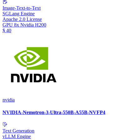
Image-Text-to-Text
SGLang Engine
Apache 2.0 License
GPU
8x Nvidia H200
$
40
nvidia
NVIDIA-Nemotron-3-Ultra-550B-A55B-NVFP4
Text Generation
vLLM Engine