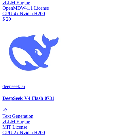
vLLM Engine
OpenMDW-1.1 License
GPU
4x Nvidia H200
$
20
deepseek-ai
DeepSeek-V4-Flash-0731
Text Generation
vLLM Engine
MIT License
GPU
2x Nvidia H200