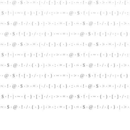
 · ~ · ! · @ · $ · > · = · | ·
/
· [ · ] · { ·
}
· : · ~ ·
!
· @ · $ · > · = · | · / · [ · 
 $ · ! · | ·
~
· { · } · [ · ] · / · : · > · = · @ · $ · ! · | · ~ · { · } · [ · ] · / · :
· ~ · $ · @ · ! · / ·
{
· } · | · > · : · = ·
[
· ] · ~ · $ · @ · ! ·
/
· { ·
}
· | · > ·
 > · @ ·
$
· ! · [ · ] · / · : · { · } · ~ · = · | ·
>
· @ · $ · ! · [ ·
]
· / · : · { · }
~ · ! · @ · $ · > · = · | · / ·
[
· ] · { · } · : · ~ · ! · @ · $ · > · = · | · / · [ ·
$ · ! · | · ~ · { · } · [ · ] · / · : · > ·
=
· @ · $ · ! · | · ~ · { · } · [ · ] · / · :
· ~ · $ · @ · ! · / · { · } · | · > · : · = · [ · ] · ~ · $ ·
@
· ! · / · { · } · | · > ·
 · @ · $ · ! · [ · ] · / · : · { · } · ~ · = · | · > · @ · $ · ! · [ · ] · / · : ·
{
· } ·
 · ~ · ! · @ · $ ·
>
· = · | · / · [ · ] · { · } · : · ~ · ! · @ · $ · > · = · | · / · [ 
 · $ ·
!
· | · ~ · { · } · [ · ] · / · : · > · = · @ · $ · ! · | · ~ · { · } · [ · ] · / · :
·
~
· $ · @ · ! · / · { · } · | · > · : · = ·
[
· ] · ~ · $ · @ · ! ·
/
· { · } · | ·
>
· 