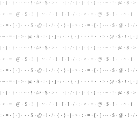
] · { · } · : ·
~
· ! · @ · $ · > · = · | · / · [ · ] · { · } · : · ~ · ! · @ · $ · >
 · > · = · @ · $ · ! · | · ~ · { · } · [ · ] · / · : · > · = · @ · $ · ! · | · ~ · { ·
 : · = · [ · ] · ~ · $ · @ · ! · / · { ·
}
· | · > · : · = · [ · ] · ~ · $ · @ · ! · / ·
 · ~ · = ·
|
· > · @ · $ · ! · [ · ] · / · : · { ·
}
· ~ · = · | · > · @ · $ · ! · [ · ]
 ] · { ·
}
· : · ~ · ! · @ · $ · > · = · | · / · [ · ] · { · } ·
:
· ~ · ! · @ · $ ·
>
 · > · = · @ · $ · ! · | · ~ · { · } · [ · ] · / · : · > · = · @ · $ · ! · | · ~ · { ·
 : · = · [ · ] · ~ · $ · @ · ! · / · { · } · | · > · : · = · [ · ] · ~ · $ · @ · ! · / ·
 ~ · = · | · > · @ · $ · ! · [ · ] · / · : · { · } · ~ · = · | · > · @ · $ · ! · [ · ]
· ] · { · } · : · ~ · ! · @ · $ ·
>
· = ·
|
· / · [ · ] · { · } · : · ~ · ! · @ · $ · >
 · > ·
=
· @ · $ · ! · | · ~ · { · } ·
[
· ] ·
/
· : · > · = · @ · $ · ! · | ·
~
· { ·
: · = · [ · ] · ~ · $ · @ · ! · / · { · } · | · > ·
:
· = · [ · ] · ~ · $ · @ ·
!
· / ·