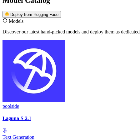
Model Catalog
Deploy from Hugging Face
Models
Discover our latest hand-picked models
and deploy them as dedicated
poolside
Laguna-S-2.1
Text Generation