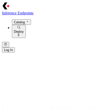
Inference Endpoints
Catalog
Deploy
F
Log In
{ · } · [ · ] · / · : · > · = · @ · $ · ! · | · ~ · { · } · [ · ] · / · : · > · = · @ ·
} · [ · ] · / · : ·
>
· = · @ ·
$
· ! · | · ~ ·
· / · { · } · | · > · : · = · [ · ] · ~ · $ · @ · ! · / · { · } ·
|
·
>
· : · = · [ · ] 
{ · } · | · > · : · = · [ · ] · ~ · $ ·
@
· !
[ · ] · / · : · { · } · ~ · = · | · > · @ · $ ·
!
· [ · ] · / · : · { · } · ~ · = · | · 
· / · : · { · } · ~ · = · | · > · @ · $ · ! ·
· > · = · | ·
/
· [ · ] · { · } · : · ~ · ! · @ · $ · > · = · | · / · [ · ] · { · } · : 
· = · | · / ·
[
·
]
· { ·
}
· : · ~ · ! · @ · $
{ · } · [ · ] ·
/
· : · > · = · @ · $ · ! · | · ~ · { ·
}
· [ ·
]
· / · : · > · = · @ · 
} · [ · ] · / · : · > · = · @ · $ · ! · | · ~ ·
· / · { · } · | ·
>
· : · = · [ · ] · ~ ·
$
· @ · ! · / · { ·
}
· | · > · : · = · [ · ]
{ · } · | · > · : · = ·
[
· ] · ~ ·
$
· @ · !
[ · ] · / · : · { · } · ~ · = · | · > · @ · $ · ! · [ ·
]
· / · : · { · } · ~ · = · | · 