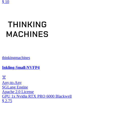
$
10
thinkingmachines
Inkling-Small-NVFP4
Any-to-Any
SGLang Engine
Apache 2.0 License
GPU
1x Nvidia RTX PRO 6000 Blackwell
$
2.75