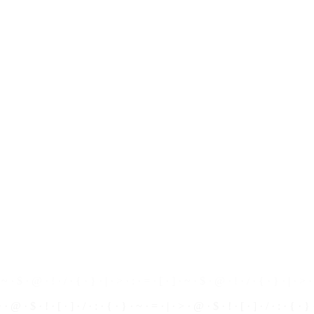
 $ · ! · | ·
~
· { · } · [ · ] · / · : · > · = · @ · $ · ! · | · ~ · { · } · [ · ] · / · :
· ~ ·
$
· @ · ! · / · { · } · | · > · : · = · [ · ] · ~ · $ · @ · ! · / · { · } · | · > · 
> ·
@
· $ · ! ·
[
· ] · / · : · { · } · ~ · = · | · > · @ · $ · ! · [ · ] · / · : · { · }
· ~ · ! ·
@
· $ · > · = · | · / · [ · ] · { · } · : · ~ · ! · @ · $ · > · = · | · / · [ ·
$ · ! · | · ~ · { · } · [ · ] · / · : · > · = · @ · $ · ! · | · ~ · { · } · [ · ] · / · 
 · ~ · $ · @ ·
!
· / · { · } · | · > · : · = · [ · ] · ~ · $ · @ ·
!
· / · { · } · | · > ·
> · @ · $ · ! · [ · ] · / · : · { · } · ~ · = · | · > · @ · $ · ! ·
[
· ] · / · : · { · }