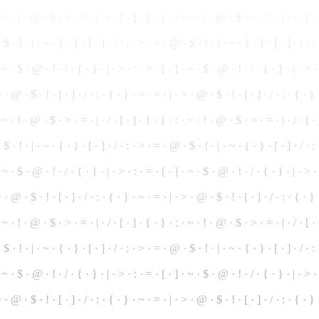
 ~ · ! · @ · $ · > · = · | · / · [ · ] · { · } · : · ~ · ! ·
@
· $ · > · = · | · / · [ ·
·
$
· ! · | · ~ · { · } · [ · ] · / · : ·
>
· = · @ · $ · ! · | · ~ · { · } · [ · ] · / · :
· ~ · $ ·
@
· ! · / · { · } · | · > · : · = · [ · ] · ~ ·
$
· @ · ! · / · { · } · | · > · 
> · @ · $ · ! ·
[
· ] · / · : · { · } · ~ · = · | · > · @ · $ · ! · [ · ] · / · : · { · }
·
~
· ! · @ · $ · > · = · | · / · [ · ] · { · } · : · ~ · ! · @ · $ · > · = · | · / · [ 
 $ · ! · | · ~ · { · } · [ · ] · / · : · > · = ·
@
· $ · ! · | · ~ · { · } · [ · ] · / · 
 · ~ · $ · @ · ! · / · { · } · | · > ·
:
· = · [ · ] · ~ · $ · @ ·
!
· / · { · } · | · > ·
 · @ · $ · ! · [ · ] · / · : · { · } · ~ · = · | · > · @ · $ · ! · [ · ] · / · : · { · } 
· ~ · ! · @ · $ · > ·
=
· | · / · [ · ] · { · } ·
:
·
~
· ! · @ · $ · > · = · | · / · [ · 
 · $ ·
!
· | · ~ · { ·
}
· [ · ] · / · : · > · = · @ · $ · ! · | · ~ · { · } · [ · ] · / · 
· ~ · $ ·
@
· ! · / · { · } · | · > · : · = · [ · ] · ~ · $ · @ · ! · / · { · } · | · > 
 · @ · $ · ! · [ · ] · / · : · { · } · ~ · = · | · > · @ · $ · ! · [ · ] · / · : · { · } 