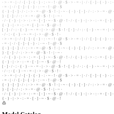
· > · = · | · / · [ · ] · { · } · : · ~ · ! · @ · $ · > · = · | · / · [ · ] · { · } · :
· = · | ·
/
· [ ·
]
· { · } · : · ~ · ! · @ · $
{
· } · [ · ] · / · : · > · = · @ ·
$
· ! · | · ~ · { · } · [ · ] · / · : · > · = ·
@
·
} · [ · ] ·
/
·
:
· > · = · @ · $ · ! · | · ~ ·
· / · { · } · | · > · : · = · [ · ] · ~ · $ · @ · ! · / · { · } ·
|
· > · : · = · [ · ] 
{ · } · | · > · : · = · [ · ] · ~ · $ · @ · !
[ ·
]
· / · : · { · } · ~ · = · | · > · @ ·
$
· ! · [ · ] · / · : · { · } ·
~
· = · | ·
· / · : · { · } · ~ · = · | · > · @ · $ · ! ·
· > · = · | ·
/
· [ ·
]
· { · } · : · ~ · ! · @ · $ · > · = ·
|
· / · [ · ] · { · } ·
:
· 
· = · | · / · [ · ] · { · } · : · ~ · ! · @ · $
{ · } · [ · ] · / · : · > ·
=
· @ · $ · ! · | · ~ · { · } ·
[
· ] · / · : · > · = · @ · 
} · [ · ] · / · : · > · = · @ · $ · ! ·
|
· ~ ·
· / · { · } · | · > · : · = ·
[
· ] · ~ ·
$
· @ · ! · / · { · } · | · > · : · = · [ · ] 
{ · } · | · > · : · = · [ · ] · ~ · $ · @ · !
[ · ] · / · : · { · } · ~ · = · | · > · @ · $ ·
!
· [ · ] · / ·
:
· { · } · ~ · = · | · >
· / · : · { · } · ~ · = · | · > · @ ·
$
· ! ·
· > · = · | · / · [ · ] · { ·
}
· : · ~ · ! ·
@
· $ · > · = · | · / · [ · ] · { · } · :
· = · | · / · [ ·
]
· { · } · : · ~ · ! · @ · $
{ · } · [ · ] · / · : · > · = · @ · $ · ! · | · ~ · { · } · [ · ] · / · : · > · = · @
} · [ · ] · / · : · > · = · @ ·
$
· ! · | · ~ ·
· / · { · } · | · > · : · = · [ · ] · ~ · $ · @ · ! · / · { · } · | · > ·
:
· = · [ · ] 
{ · } · | · > · : · = · [ · ] · ~ · $ ·
@
· !