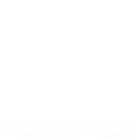
 · > · = · @ · $ · ! · | · ~ · { · } · [ · ] · / · : · > · = · @ · $ · ! · | · ~ · { ·
: · = · [ · ] · ~ · $ · @ · ! · / · { · } · | · > · : · = · [ · ] · ~ · $ · @ · ! · / ·
 · ~ · = · | · > · @ · $ · ! · [ · ] · / · : · { · } · ~ ·
=
· | · > ·
@
· $ · ! · [ ·
]
 ] · { · } · : · ~ · ! · @ · $ · > · = · | · / · [ · ] · { · } · : · ~ · ! · @ · $ · >
: · > · = · @ · $ · ! · | · ~ · { · } · [ ·
]
· / · : · > · = ·
@
·
$
· ! · | · ~ · { ·
 : · = · [ · ] · ~ · $ · @ · ! ·
/
· { · } · | · > · : · = · [ · ] · ~ · $ · @ · ! · / ·
 · ~ · = · | · > · @ · $ · ! · [ · ] · / · : · { · } · ~ · = · | · > · @ · $ · ! · [ · ]