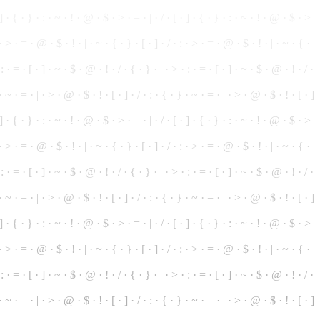
]
· { ·
}
· : · ~ · ! · @ · $ · > · = · | · / · [ · ] · { · } · : ·
~
· ! · @ · $ · >
 · > · = · @ · $ · ! · | · ~ ·
{
· } · [ · ] · / · : ·
>
· = · @ · $ · ! · | · ~ · { ·
: · = · [ · ] · ~ · $ · @ · ! · / · { · } · | · > · : · = · [ · ] · ~ · $ · @ · ! ·
/
·
 · ~ · = · | · > · @ · $ · ! · [ · ] · / · : · { · } · ~ · = · | · > · @ · $ · ! · [ ·
]
· ] · { · } · : · ~ · ! · @ ·
$
· > · = · | · / · [ · ] · { · } · : · ~ · ! · @ · $ · >
: · > · = · @ · $ · ! · | · ~ ·
{
· } · [ · ] · / · : · > · = · @ · $ · ! · | · ~ ·
{
·
 : · = · [ · ] · ~ · $ · @ · ! · / · { · } ·
|
· > · : · = · [ · ] · ~ · $ · @ · ! · / ·
· ~ · = · | · > · @ · $ · ! · [ · ] · / · : · { · } · ~ · = · | · > · @ · $ · ! · [ · ]
] · { · } · : · ~ · ! · @ · $ · > · = · | · / · [ · ] · { · } · : · ~ · ! · @ · $ ·
>
: · > · = · @ · $ · ! · | · ~ · { · } · [ · ] · / · : · > · = · @ ·
$
· ! · | · ~ · { ·
· : · = · [ · ] · ~ · $ · @ · ! · / ·
{
· } · | · > · : ·
=
· [ · ] · ~ · $ · @ · ! · / ·
· ~ · = · | · > · @ · $ · ! · [ · ] · / · : · { · } · ~ · = · | · > · @ · $ · ! · [ · ]