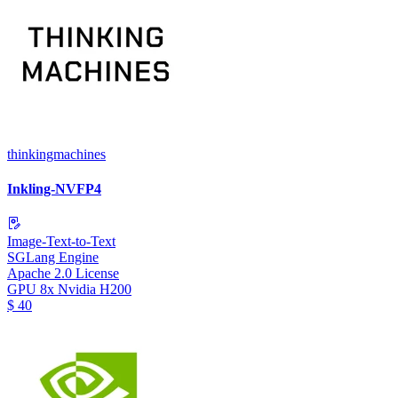
thinkingmachines
Inkling-NVFP4
Image-Text-to-Text
SGLang Engine
Apache 2.0 License
GPU
8x Nvidia H200
$
40