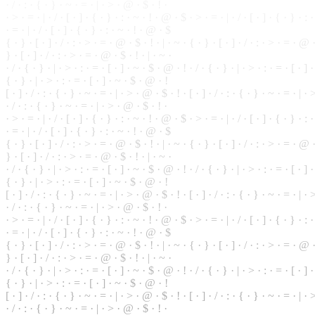
· / ·
:
· { ·
}
· ~ · = · | · > · @ · $ · ! ·
· > · = · | · / · [ ·
]
· { · } · : · ~ · ! · @ · $ · > · = · | · / · [ · ] · { ·
}
· : ·
· = · | · / · [ · ] · { · } · : · ~ · ! · @ · $
{ · } · [ · ] · / · : · > · = · @ · $ · ! · | · ~ · { · } · [ · ] · / · : · > · = · @ 
} · [ · ] · / · : · > · = · @ · $ · ! · | · ~ ·
· / · { · } · | · > · : ·
=
· [ · ] · ~ · $ · @ · ! · / · { · } · | · > · : · = · [ · ] 
{ · } · | · > · : · = · [ · ] · ~ · $ · @ · !
[ · ] · / · : · { · } ·
~
· = · | · > · @ ·
$
· ! · [ · ] · / · : · { · } · ~ ·
=
· | · 
· / · : · { · } · ~ · = · | · > · @ · $ · ! ·
·
>
· = · | · / · [ · ] · { · } · : · ~ · ! · @ · $ · > · = · | · / · [ · ] · { · } · : 
· = · | · / · [ · ] · { · } · : ·
~
· ! · @ · $
{ · } ·
[
· ] · / · : · > · = · @ · $ · ! · | · ~ · { · } · [ · ] · / · : · > · = · @ ·
} · [ · ] · / · : · > · = · @ · $ · ! · | · ~ ·
· / · { · } · | · > · : · = · [ · ] · ~ · $ · @ · ! · / · { · } · | · > · : · = · [ · ]
{ · } · | · > · : · = · [ · ] · ~ · $ · @ · !
[ · ] · / · : · { · } · ~ · = · | · > · @ · $ · ! · [ · ] · / · : · { ·
}
· ~ · = · | · >
· / · : · { · } · ~ · = · | · > · @ · $ · ! ·
· > · = · | · / · [ · ] · { · } · : · ~ · ! · @ · $ · > · = · | · / · [ ·
]
· { · } · : 
·
=
· | ·
/
· [ ·
]
· { · } · : · ~ · ! · @ · $
{ · } · [ · ] · / · : · > · = · @ · $ · ! · | · ~ · { · } · [ · ] · / · : · > · = · @
} · [ · ] · / · : · > · = · @ · $ · ! · | · ~ ·
· / · { ·
}
· | · > · : · = · [ · ] · ~ · $ · @ · ! · / · { · } · | · > · : · = · [ · ] 
{ · } · | · > · : · = · [ · ] · ~ · $ · @ · !
[ · ] · / · : · { · } · ~ · = · | · > ·
@
· $ · ! · [ · ] · / · : ·
{
· } · ~ · = · | · >
· / · : · { · } · ~ · = · | · > · @ · $ · ! ·