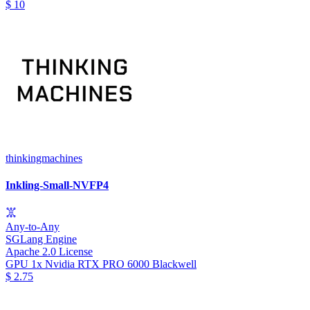
$
10
thinkingmachines
Inkling-Small-NVFP4
Any-to-Any
SGLang Engine
Apache 2.0 License
GPU
1x Nvidia RTX PRO 6000 Blackwell
$
2.75