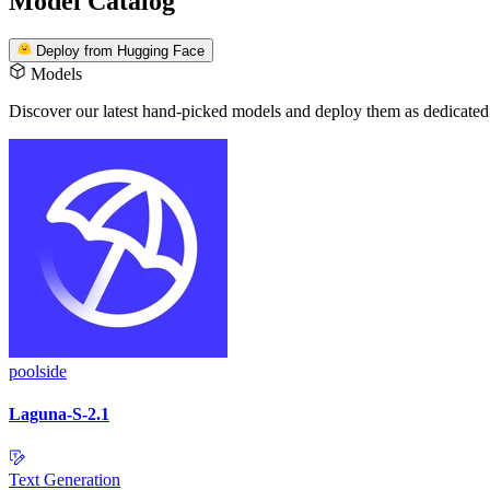
Model Catalog
Deploy from Hugging Face
Models
Discover our latest hand-picked models
and deploy them as dedicated
poolside
Laguna-S-2.1
Text Generation