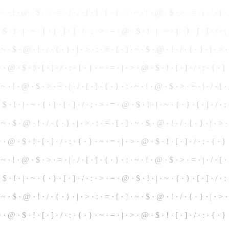
 ~ · ! · @ · $ · > · = · | · / · [ · ] · { · } · : · ~ · ! ·
@
· $ · > · = · | · / · [ ·
·
$
· ! · | · ~ · { · } · [ · ] · / · : ·
>
· = · @ · $ · ! · | · ~ · { · } · [ · ] · / · :
· ~ · $ ·
@
· ! · / · { · } · | · > · : · = · [ · ] · ~ ·
$
· @ · ! · / · { · } · | · > · 
> · @ · $ · ! ·
[
· ] · / · : · { · } · ~ · = · | · > · @ · $ · ! · [ · ] · / · : · { · }
·
~
· ! · @ · $ · > · = · | · / · [ · ] · { · } · : · ~ · ! · @ · $ · > · = · | · / · [ 
 $ · ! · | · ~ · { · } · [ · ] · / · : · > · = ·
@
· $ · ! · | · ~ · { · } · [ · ] · / · 
 · ~ · $ · @ · ! · / · { · } · | · > ·
:
· = · [ · ] · ~ · $ · @ ·
!
· / · { · } · | · > ·
 · @ · $ · ! · [ · ] · / · : · { · } · ~ · = · | · > · @ · $ · ! · [ · ] · / · : · { · } 
· ~ · ! · @ · $ · > ·
=
· | · / · [ · ] · { · } ·
:
·
~
· ! · @ · $ · > · = · | · / · [ · 
 · $ ·
!
· | · ~ · { ·
}
· [ · ] · / · : · > · = · @ · $ · ! · | · ~ · { · } · [ · ] · / · 
· ~ · $ ·
@
· ! · / · { · } · | · > · : · = · [ · ] · ~ · $ · @ · ! · / · { · } · | · > 
 · @ · $ · ! · [ · ] · / · : · { · } · ~ · = · | · > · @ · $ · ! · [ · ] · / · : · { · } 