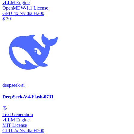
vLLM Engine
OpenMDW-1.1 License
GPU
4x Nvidia H200
$
20
deepseek-ai
DeepSeek-V4-Flash-0731
Text Generation
vLLM Engine
MIT License
GPU
2x Nvidia H200