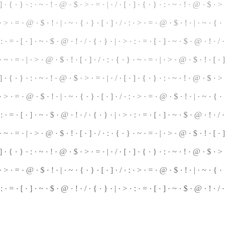
] · { · } · : ·
~
· ! · @ · $ · > · = · | · / · [ · ] · { · } · : · ~ · ! · @ · $ · >
 · > · = · @ · $ · ! · | · ~ · { · } · [ · ] · / · : · > · = · @ · $ · ! · | · ~ · { ·
 : · = · [ · ] · ~ · $ · @ · ! · / · { ·
}
· | · > · : · = · [ · ] · ~ · $ · @ · ! · / ·
 · ~ · = ·
|
· > · @ · $ · ! · [ · ] · / · : · { ·
}
· ~ · = · | · > · @ · $ · ! · [ · ]
 ] · { ·
}
· : · ~ · ! · @ · $ · > · = · | · / · [ · ] · { · } ·
:
· ~ · ! · @ · $ ·
>
 · > · = · @ · $ · ! · | · ~ · { · } · [ · ] · / · : · > · = · @ · $ · ! · | · ~ · { ·
 : · = · [ · ] · ~ · $ · @ · ! · / · { · } · | · > · : · = · [ · ] · ~ · $ · @ · ! · / ·
 ~ · = · | · > · @ · $ · ! · [ · ] · / · : · { · } · ~ · = · | · > · @ · $ · ! · [ · ]
· ] · { · } · : · ~ · ! · @ · $ ·
>
· = ·
|
· / · [ · ] · { · } · : · ~ · ! · @ · $ · >
 · > ·
=
· @ · $ · ! · | · ~ · { · } ·
[
· ] ·
/
· : · > · = · @ · $ · ! · | ·
~
· { ·
: · = · [ · ] · ~ · $ · @ · ! · / · { · } · | · > ·
:
· = · [ · ] · ~ · $ · @ ·
!
· / ·