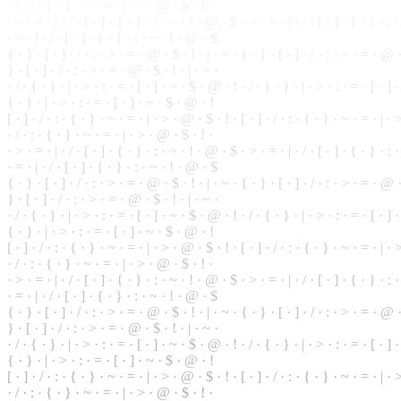
· / ·
:
· { ·
}
· ~ · = · | · > · @ · $ · ! ·
· > · = · | · / · [ ·
]
· { · } · : · ~ · ! · @ · $ · > · = · | · / · [ · ] · { ·
}
· : ·
· = · | · / · [ · ] · { · } · : · ~ · ! · @ · $
{ · } · [ · ] · / · : · > · = · @ · $ · ! · | · ~ · { · } · [ · ] · / · : · > · = · @ 
} · [ · ] · / · : · > · = · @ · $ · ! · | · ~ ·
· / · { · } · | · > · : ·
=
· [ · ] · ~ · $ · @ · ! · / · { · } · | · > · : · = · [ · ] 
{ · } · | · > · : · = · [ · ] · ~ · $ · @ · !
[ · ] · / · : · { · } ·
~
· = · | · > · @ ·
$
· ! · [ · ] · / · : · { · } · ~ ·
=
· | · 
· / · : · { · } · ~ · = · | · > · @ · $ · ! ·
·
>
· = · | · / · [ · ] · { · } · : · ~ · ! · @ · $ · > · = · | · / · [ · ] · { · } · : 
· = · | · / · [ · ] · { · } · : ·
~
· ! · @ · $
{ · } ·
[
· ] · / · : · > · = · @ · $ · ! · | · ~ · { · } · [ · ] · / · : · > · = · @ ·
} · [ · ] · / · : · > · = · @ · $ · ! · | · ~ ·
· / · { · } · | · > · : · = · [ · ] · ~ · $ · @ · ! · / · { · } · | · > · : · = · [ · ]
{ · } · | · > · : · = · [ · ] · ~ · $ · @ · !
[ · ] · / · : · { · } · ~ · = · | · > · @ · $ · ! · [ · ] · / · : · { ·
}
· ~ · = · | · >
· / · : · { · } · ~ · = · | · > · @ · $ · ! ·
· > · = · | · / · [ · ] · { · } · : · ~ · ! · @ · $ · > · = · | · / · [ ·
]
· { · } · : 
·
=
· | ·
/
· [ ·
]
· { · } · : · ~ · ! · @ · $
{ · } · [ · ] · / · : · > · = · @ · $ · ! · | · ~ · { · } · [ · ] · / · : · > · = · @
} · [ · ] · / · : · > · = · @ · $ · ! · | · ~ ·
· / · { ·
}
· | · > · : · = · [ · ] · ~ · $ · @ · ! · / · { · } · | · > · : · = · [ · ] 
{ · } · | · > · : · = · [ · ] · ~ · $ · @ · !
[ · ] · / · : · { · } · ~ · = · | · > ·
@
· $ · ! · [ · ] · / · : ·
{
· } · ~ · = · | · >
· / · : · { · } · ~ · = · | · > · @ · $ · ! ·