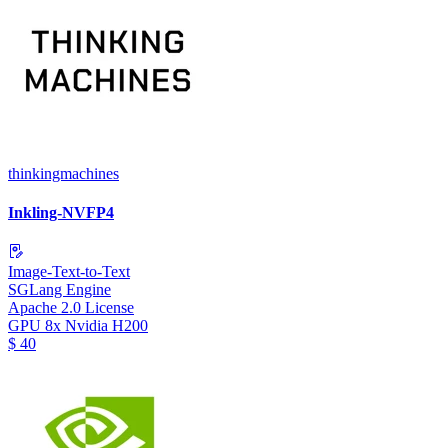
thinkingmachines
Inkling-NVFP4
Image-Text-to-Text
SGLang Engine
Apache 2.0 License
GPU
8x Nvidia H200
$
40