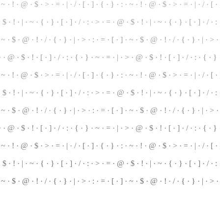
 · ~ · ! · @ · $ · > · = · | ·
/
· [ · ] · { ·
}
· : · ~ ·
!
· @ · $ · > · = · | · / · [ · 
 $ · ! · | ·
~
· { · } · [ · ] · / · : · > · = · @ · $ · ! · | · ~ · { · } · [ · ] · / · :
· ~ · $ · @ · ! · / ·
{
· } · | · > · : · = ·
[
· ] · ~ · $ · @ · ! ·
/
· { ·
}
· | · > ·
 > · @ ·
$
· ! · [ · ] · / · : · { · } · ~ · = · | ·
>
· @ · $ · ! · [ ·
]
· / · : · { · }
~ · ! · @ · $ · > · = · | · / ·
[
· ] · { · } · : · ~ · ! · @ · $ · > · = · | · / · [ ·
$ · ! · | · ~ · { · } · [ · ] · / · : · > ·
=
· @ · $ · ! · | · ~ · { · } · [ · ] · / · :
· ~ · $ · @ · ! · / · { · } · | · > · : · = · [ · ] · ~ · $ ·
@
· ! · / · { · } · | · > ·
 · @ · $ · ! · [ · ] · / · : · { · } · ~ · = · | · > · @ · $ · ! · [ · ] · / · : ·
{
· } ·
 · ~ · ! · @ · $ ·
>
· = · | · / · [ · ] · { · } · : · ~ · ! · @ · $ · > · = · | · / · [ 
 · $ ·
!
· | · ~ · { · } · [ · ] · / · : · > · = · @ · $ · ! · | · ~ · { · } · [ · ] · / · :
·
~
· $ · @ · ! · / · { · } · | · > · : · = ·
[
· ] · ~ · $ · @ · ! ·
/
· { · } · | ·
>
· 