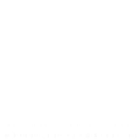
 $ · ! · | ·
~
· { · } · [ · ] · / · : · > · = · @ · $ · ! · | · ~ · { · } · [ · ] · / · :
· ~ ·
$
· @ · ! · / · { · } · | · > · : · = · [ · ] · ~ · $ · @ · ! · / · { · } · | · > · 
> ·
@
· $ · ! ·
[
· ] · / · : · { · } · ~ · = · | · > · @ · $ · ! · [ · ] · / · : · { · }
· ~ · ! ·
@
· $ · > · = · | · / · [ · ] · { · } · : · ~ · ! · @ · $ · > · = · | · / · [ ·
$ · ! · | · ~ · { · } · [ · ] · / · : · > · = · @ · $ · ! · | · ~ · { · } · [ · ] · / · 
 · ~ · $ · @ ·
!
· / · { · } · | · > · : · = · [ · ] · ~ · $ · @ ·
!
· / · { · } · | · > ·
> · @ · $ · ! · [ · ] · / · : · { · } · ~ · = · | · > · @ · $ · ! ·
[
· ] · / · : · { · }