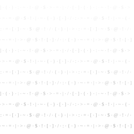
]
· { ·
}
· : · ~ · ! · @ · $ · > · = · | · / · [ · ] · { · } · : ·
~
· ! · @ · $ · >
 · > · = · @ · $ · ! · | · ~ ·
{
· } · [ · ] · / · : ·
>
· = · @ · $ · ! · | · ~ · { ·
: · = · [ · ] · ~ · $ · @ · ! · / · { · } · | · > · : · = · [ · ] · ~ · $ · @ · ! ·
/
·
 · ~ · = · | · > · @ · $ · ! · [ · ] · / · : · { · } · ~ · = · | · > · @ · $ · ! · [ ·
]
· ] · { · } · : · ~ · ! · @ ·
$
· > · = · | · / · [ · ] · { · } · : · ~ · ! · @ · $ · >
: · > · = · @ · $ · ! · | · ~ ·
{
· } · [ · ] · / · : · > · = · @ · $ · ! · | · ~ ·
{
·
 : · = · [ · ] · ~ · $ · @ · ! · / · { · } ·
|
· > · : · = · [ · ] · ~ · $ · @ · ! · / ·
· ~ · = · | · > · @ · $ · ! · [ · ] · / · : · { · } · ~ · = · | · > · @ · $ · ! · [ · ]
] · { · } · : · ~ · ! · @ · $ · > · = · | · / · [ · ] · { · } · : · ~ · ! · @ · $ ·
>
: · > · = · @ · $ · ! · | · ~ · { · } · [ · ] · / · : · > · = · @ ·
$
· ! · | · ~ · { ·
· : · = · [ · ] · ~ · $ · @ · ! · / ·
{
· } · | · > · : ·
=
· [ · ] · ~ · $ · @ · ! · / ·
· ~ · = · | · > · @ · $ · ! · [ · ] · / · : · { · } · ~ · = · | · > · @ · $ · ! · [ · ]