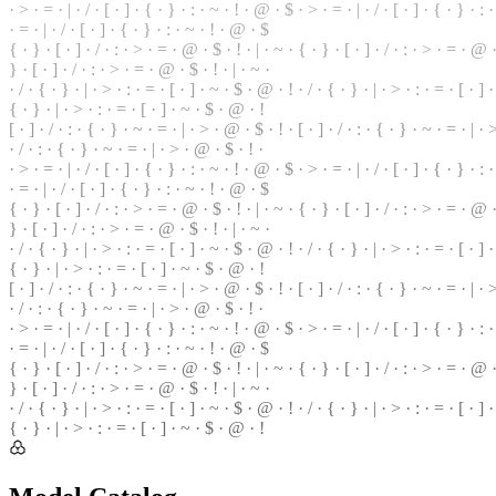
· > · = · | · / · [ · ] · { · } · : · ~ · ! · @ · $ · > · = · | · / · [ · ] · { · } · :
· = · | ·
/
· [ ·
]
· { · } · : · ~ · ! · @ · $
{
· } · [ · ] · / · : · > · = · @ ·
$
· ! · | · ~ · { · } · [ · ] · / · : · > · = ·
@
·
} · [ · ] ·
/
·
:
· > · = · @ · $ · ! · | · ~ ·
· / · { · } · | · > · : · = · [ · ] · ~ · $ · @ · ! · / · { · } ·
|
· > · : · = · [ · ] 
{ · } · | · > · : · = · [ · ] · ~ · $ · @ · !
[ ·
]
· / · : · { · } · ~ · = · | · > · @ ·
$
· ! · [ · ] · / · : · { · } ·
~
· = · | ·
· / · : · { · } · ~ · = · | · > · @ · $ · ! ·
· > · = · | ·
/
· [ ·
]
· { · } · : · ~ · ! · @ · $ · > · = ·
|
· / · [ · ] · { · } ·
:
· 
· = · | · / · [ · ] · { · } · : · ~ · ! · @ · $
{ · } · [ · ] · / · : · > ·
=
· @ · $ · ! · | · ~ · { · } ·
[
· ] · / · : · > · = · @ · 
} · [ · ] · / · : · > · = · @ · $ · ! ·
|
· ~ ·
· / · { · } · | · > · : · = ·
[
· ] · ~ ·
$
· @ · ! · / · { · } · | · > · : · = · [ · ] 
{ · } · | · > · : · = · [ · ] · ~ · $ · @ · !
[ · ] · / · : · { · } · ~ · = · | · > · @ · $ ·
!
· [ · ] · / ·
:
· { · } · ~ · = · | · >
· / · : · { · } · ~ · = · | · > · @ ·
$
· ! ·
· > · = · | · / · [ · ] · { ·
}
· : · ~ · ! ·
@
· $ · > · = · | · / · [ · ] · { · } · :
· = · | · / · [ ·
]
· { · } · : · ~ · ! · @ · $
{ · } · [ · ] · / · : · > · = · @ · $ · ! · | · ~ · { · } · [ · ] · / · : · > · = · @
} · [ · ] · / · : · > · = · @ ·
$
· ! · | · ~ ·
· / · { · } · | · > · : · = · [ · ] · ~ · $ · @ · ! · / · { · } · | · > ·
:
· = · [ · ] 
{ · } · | · > · : · = · [ · ] · ~ · $ ·
@
· !