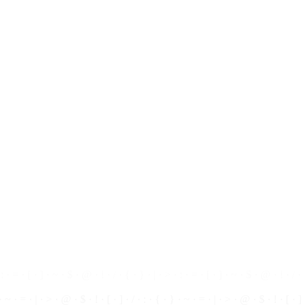
 · > · = · @ · $ · ! · | · ~ · { · } · [ · ] · / · : · > · = · @ · $ · ! · | · ~ · { ·
: · = · [ · ] · ~ · $ · @ · ! · / · { · } · | · > · : · = · [ · ] · ~ · $ · @ · ! · / ·
 · ~ · = · | · > · @ · $ · ! · [ · ] · / · : · { · } · ~ ·
=
· | · > ·
@
· $ · ! · [ ·
]
 ] · { · } · : · ~ · ! · @ · $ · > · = · | · / · [ · ] · { · } · : · ~ · ! · @ · $ · >
: · > · = · @ · $ · ! · | · ~ · { · } · [ ·
]
· / · : · > · = ·
@
·
$
· ! · | · ~ · { ·
 : · = · [ · ] · ~ · $ · @ · ! ·
/
· { · } · | · > · : · = · [ · ] · ~ · $ · @ · ! · / ·
 · ~ · = · | · > · @ · $ · ! · [ · ] · / · : · { · } · ~ · = · | · > · @ · $ · ! · [ · ]