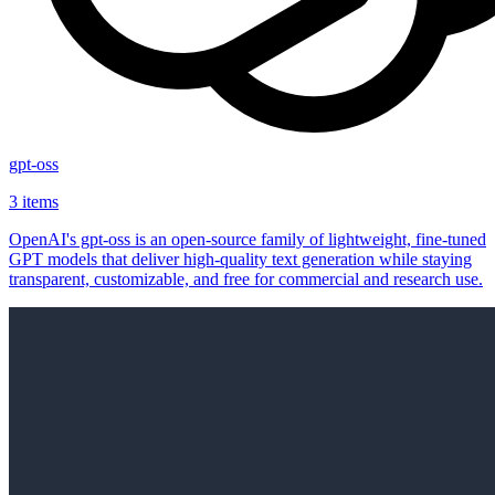
gpt-oss
3 items
OpenAI's gpt-oss is an open‑source family of lightweight, fine‑tuned
GPT models that deliver high‑quality text generation while staying
transparent, customizable, and free for commercial and research use.