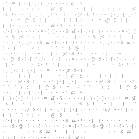
·
>
·
=
· | ·
/
· [ ·
]
· { · } · : · ~ · ! · @ · $
{ · } · [ · ] · / · : · > · = · @ · $ · ! · | · ~ · { · } · [ · ] · / · : · > · = · @
· $ ·
!
· | · ~ · { ·
}
· [ · ] · / · : · > · = · @ · $ · ! · | · ~ · { · } · [ · ] · /
· : · > · = · @ · $ · ! · | · ~ · { · } · [ · ] · / · : · > · = · @ ·
$
· ! · | · ~ ·
{ · } · [ · ] · / · : · > · = · @ · $ · ! · | · ~ ·
· / · { ·
}
· | · > · : · = · [ · ] · ~ · $ · @ · ! · / · { · } · | · > · : · = · [ · ]
· ~ · $ ·
@
· ! · / · { · } · | · > · : · = · [ · ] · ~ · $ · @ · ! · / · { · } · | ·
> · : · = · [ · ] · ~ · $ · @ · ! · / ·
{
· } · | · > · : ·
=
· [ · ] · ~ · $ · @ ·
! · / · { · } · | · > · : · = · [ · ] · ~ · $ · @ · !
[ · ] · / · : · { · } · ~ · = · | · > ·
@
· $ · ! · [ · ] · / · : ·
{
· } · ~ · = · | ·
> · @ · $ · ! · [ · ] · / · : · { · } · ~ · = · | · > · @ · $ · ! · [ · ] · / · : · {
· } · ~ · = · | · > · @ · $ · ! · [ · ] · / · : · { · } · ~ · = · | · > · @ · $ · !
· [ · ] · / · : · { · } · ~ · = · | · > · @ · $ · ! ·
· > · = · | · / · [ · ] · { · } · : · ~ · ! · @ · $ · > · = · | · / · [ · ] · { · } · :
· ~ · ! · @ · $ · > · = · | ·
/
· [ · ] · { ·
}
· : · ~ ·
!
· @ · $ · > · = · | · / ·
[ · ] · { · } · : ·
~
· ! · @ · $ · > · = · | · / · [ · ] · { · } · : · ~ · ! · @ · $
· > · = · | ·
/
· [ ·
]
· { · } · : · ~ · ! · @ · $
{
· } · [ · ] · / · : · > · = · @ ·
$
· ! · | · ~ · { · } · [ · ] · / · : · > · = ·
@
· $ · ! · | ·
~
· { · } · [ · ] · / · : · > · = · @ · $ · ! · | · ~ · { · } · [ · ] · /
· : · > · = · @ · $ · ! · | · ~ · { · } · [ · ] · / · : · > · = · @ · $ · ! · | · ~ ·
{ · } · [ · ] ·
/
·
:
· > · = · @ · $ · ! · | · ~ ·
· / · { · } · | · > · : · = · [ · ] · ~ · $ · @ · ! · / · { · } ·
|
· > · : · = · [ · ]
· ~ · $ · @ · ! · / ·
{
· } · | · > · : · = ·
[
· ] · ~ · $ · @ · ! ·
/
· { ·
}
· | ·
> · : · = · [ · ] · ~ · $ · @ · ! · / · { ·
}
· | · > · : · = · [ · ] · ~ · $ · @ ·
! · / · { · } · | · > · : · = · [ · ] · ~ · $ · @ · !