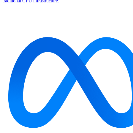
traditional GPU infrastructure.