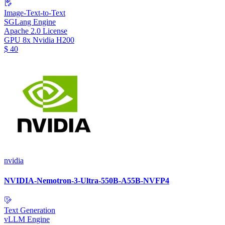
Image-Text-to-Text
SGLang Engine
Apache 2.0 License
GPU
8x Nvidia H200
$
40
nvidia
NVIDIA-Nemotron-3-Ultra-550B-A55B-NVFP4
Text Generation
vLLM Engine