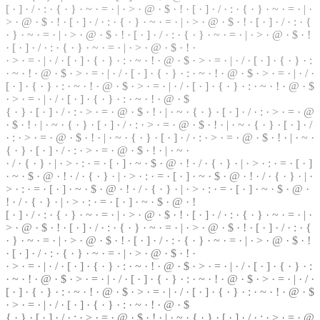
[ ·
]
· / · : · { · } · ~ · = · | · > · @ ·
$
· ! · [ · ] · / · : · { · } ·
~
· = · | ·
> · @ ·
$
· ! · [ · ] · / · : · { · } · ~ · = · | ·
>
· @ · $ · ! · [ ·
]
· / · : · {
· } · ~ · = ·
|
· > · @ · $ · ! · [ · ] · / · : · { ·
}
· ~ · = · | · > · @ · $ · !
· [ · ] · / · : · { · } · ~ · = · | · > · @ · $ · ! ·
· > · = · | ·
/
· [ ·
]
· { · } · : · ~ · ! · @ · $ · > · = ·
|
· / · [ · ] · { · } ·
:
· ~ · ! · @ · $ · > · = · | · / ·
[
· ] · { · } · : · ~ · ! · @ · $ · > · = · | · / ·
[ · ] · { ·
}
· : · ~ · ! · @ · $ · > · = · | · / · [ · ] · { · } ·
:
· ~ · ! · @ · $
·
>
· = · | · / · [ · ] · { · } · : · ~ · ! · @ · $
{ · } · [ · ] · / · : · > ·
=
· @ · $ · ! · | · ~ · { · } ·
[
· ] · / · : · > · = · @
· $ · ! · | · ~ · { · } · [ · ] · / · : · > ·
=
· @ · $ · ! · | · ~ · { · } · [ · ] · /
· : · > · = · @ · $ · ! · | · ~ · { · } · [ · ] · / · : · > · = · @ · $ · ! · | · ~ ·
{ · } · [ · ] · / · : · > · = · @ · $ · ! ·
|
· ~ ·
· / · { · } · | · > · : · = ·
[
· ] · ~ ·
$
· @ · ! · / · { · } · | · > · : · = · [ · ]
· ~ · $ · @ · ! · / · { · } · | · > · : · = · [ · ] · ~ · $ ·
@
· ! · / · { · } · | ·
> · : · = · [ · ] · ~ · $ · @ · ! · / · { · } · | · > · : · = · [ · ] · ~ · $ · @ ·
! · / · { · } · | · > · : · = · [ · ] · ~ · $ · @ · !
[ · ] · / · : · { · } · ~ · = · | · > · @ · $ ·
!
· [ · ] · / ·
:
· { · } · ~ · = · | ·
> · @ · $ · ! · [ · ] · / · : · { · } · ~ · = · | · > · @ · $ · ! · [ · ] · / · : ·
{
· } · ~ · = · | · > · @ · $ · ! · [ · ] · / · : · { · } · ~ · = · | · > · @ · $ · !
· [ · ] · / · : · { · } · ~ · = · | · > · @ ·
$
· ! ·
· > · = · | · / · [ · ] · { ·
}
· : · ~ · ! ·
@
· $ · > · = · | · / · [ · ] · { · } · :
· ~ · ! · @ · $ ·
>
· = · | · / · [ · ] · { · } · : · ~ · ! · @ · $ · > · = · | · / ·
[ · ] · { · } · : · ~ · ! · @ · $ ·
>
· = ·
|
· / · [ · ] · { · } · : · ~ · ! · @ · $
· > · = · | · / · [ ·
]
· { · } · : · ~ · ! · @ · $
{ · } · [ · ] · / · : · > · = · @ · $ · ! · | · ~ · { · } · [ · ] · / · : · > · = · @