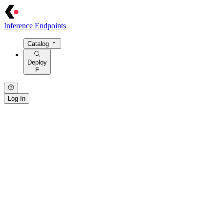
Inference Endpoints
Catalog
Deploy
F
Log In
{ · } · [ · ] · / · : · > · = · @ · $ · ! · | · ~ · { · } · [ · ] · / · : · > · = · @
· $ · ! · | ·
~
· { · } · [ · ] · / · : · > · = · @ · $ · ! · | · ~ · { · } · [ · ] · /
· : · > · = · @ · $ · ! · | · ~ · { · } · [ · ] · / · : · > · = · @ · $ · ! · | · ~ ·
{ · } · [ · ] · / · : ·
>
· = · @ ·
$
· ! · | · ~ ·
· / · { · } · | · > · : · = · [ · ] · ~ · $ · @ · ! · / · { · } ·
|
·
>
· : · = · [ · ]
· ~ ·
$
· @ · ! · / · { · } · | · > · : · = · [ · ] · ~ · $ · @ · ! · / · { · } · | ·
> · : · = · [ · ] · ~ · $ · @ · ! · / · { · } · | · > · : · = · [ · ] · ~ · $ · @ ·
! · / · { · } · | · > · : · = · [ · ] · ~ · $ ·
@
· !
[ · ] · / · : · { · } · ~ · = · | · > · @ · $ ·
!
· [ · ] · / · : · { · } · ~ · = · | ·
> ·
@
· $ · ! ·
[
· ] · / · : · { · } · ~ · = · | · > · @ · $ · ! · [ · ] · / · : · {
· } · ~ · = · | · > · @ · $ · ! · [ · ] · / · : · { · } · ~ ·
=
· | · > ·
@
· $ · !
· [ ·
]
· / · : · { · } · ~ · = · | · > · @ · $ · ! ·
· > · = · | ·
/
· [ · ] · { · } · : · ~ · ! · @ · $ · > · = · | · / · [ · ] · { · } · :