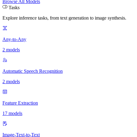
Browse All Models
Tasks
Explore inference tasks
,
from text generation to image synthesis.
Any-to-Any
2 models
Automatic Speech Recognition
2 models
Feature Extraction
17 models
Image-Text-to-Text