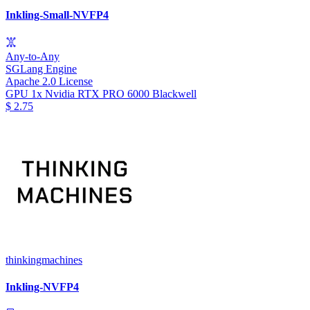
Inkling-Small-NVFP4
Any-to-Any
SGLang Engine
Apache 2.0 License
GPU
1x Nvidia RTX PRO 6000 Blackwell
$
2.75
thinkingmachines
Inkling-NVFP4