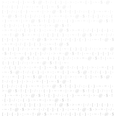
> · : · = · [ · ] · ~ · $ · @ · ! · / · { · } · | · > · : · = · [ · ] · ~ · $ · @ ·
! ·
/
· { · } · | · > · : · = · [ · ] · ~ · $ · @ · !
[ · ] · / · : · { · } ·
~
· = · | · > · @ ·
$
· ! · [ · ] · / · : · { · } · ~ ·
=
· | ·
> · @ · $ · ! ·
[
· ] · / · : · { · } · ~ · = · | · > · @ · $ · ! · [ · ] · / · : · {
· } · ~ · = · | · > · @ · $ · ! · [ · ] · / · : · { · } · ~ · = · | · > · @ · $ · !
· [ ·
]
· / · : · { · } · ~ · = · | · > · @ · $ · ! ·
·
>
· = · | · / · [ · ] · { · } · : · ~ · ! · @ · $ · > · = · | · / · [ · ] · { · } · :
·
~
· ! · @ · $ · > · = · | · / · [ · ] · { · } · : · ~ · ! · @ · $ · > · = · | · / ·
[ · ] · { · } · : · ~ · ! · @ ·
$
· > · = · | · / · [ · ] · { · } · : · ~ · ! · @ · $
· > · = · | · / · [ · ] · { · } · : ·
~
· ! · @ · $
{ · } ·
[
· ] · / · : · > · = · @ · $ · ! · | · ~ · { · } · [ · ] · / · : · > · = · @
· $ · ! · | · ~ · { · } · [ · ] · / · : · > · = ·
@
· $ · ! · | · ~ · { · } · [ · ] · /
· : · > · = · @ · $ · ! · | · ~ ·
{
· } · [ · ] · / · : · > · = · @ · $ · ! · | · ~ ·
{
· } · [ · ] · / · : · > · = · @ · $ · ! · | · ~ ·
· / · { · } · | · > · : · = · [ · ] · ~ · $ · @ · ! · / · { · } · | · > · : · = · [ · ]
· ~ · $ · @ · ! · / · { · } · | · > ·
:
· = · [ · ] · ~ · $ · @ ·
!
· / · { · } · | ·
> · : · = · [ · ] · ~ · $ · @ · ! · / · { · } ·
|
· > · : · = · [ · ] · ~ · $ · @ ·
! · / · { · } · | · > · : · = · [ · ] · ~ · $ · @ · !
[ · ] · / · : · { · } · ~ · = · | · > · @ · $ · ! · [ · ] · / · : · { ·
}
· ~ · = · | ·
> · @ · $ · ! · [ · ] · / · : · { · } · ~ · = · | · > · @ · $ · ! · [ · ] · / · : · {
· } · ~ · = · | · > · @ · $ · ! · [ · ] · / · : · { · } · ~ · = · | · > · @ · $ · !
· [ · ] · / · : · { · } · ~ · = · | · > · @ · $ · ! ·
· > · = · | · / · [ · ] · { · } · : · ~ · ! · @ · $ · > · = · | · / · [ ·
]
· { · } · :
· ~ · ! · @ · $ · > ·
=
· | · / · [ · ] · { · } ·
:
·
~
· ! · @ · $ · > · = · | · / ·
[ · ] · { · } · : · ~ · ! · @ · $ · > · = · | · / · [ · ] · { · } · : · ~ · ! · @ · $