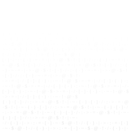
· ~ · ! ·
@
· $ · > · = · | · / · [ · ] · { · } · : · ~ · ! · @ · $ · > · = · | · / ·
[ · ] · { · } · : · ~ · ! · @ · $ · > · = · | · / · [ · ] · { · } · : · ~ · ! · @ · $
· > · = · | · / ·
[
·
]
· { ·
}
· : · ~ · ! · @ · $
{ · } · [ · ] ·
/
· : · > · = · @ · $ · ! · | · ~ · { ·
}
· [ ·
]
· / · : · > · = · @
· $ · ! · | · ~ · { · } · [ · ] · / · : · > · = · @ · $ · ! · | · ~ · { · } · [ · ] · /
· : · > · = · @ · $ · ! · | · ~ · { · } · [ ·
]
· / · : · > · = ·
@
·
$
· ! · | · ~ ·
{ · } · [ · ] · / · : · > · = · @ · $ · ! · | · ~ ·
· / · { · } · | ·
>
· : · = · [ · ] · ~ ·
$
· @ · ! · / · { ·
}
· | · > · : · = · [ · ]
· ~ · $ · @ ·
!
· / · { · } · | · > · : · = · [ · ] · ~ · $ · @ ·
!
· / · { · } · | ·
> · : · = · [ · ] · ~ · $ · @ · ! ·
/
· { · } · | · > · : · = · [ · ] · ~ · $ · @ ·
! · / · { · } · | · > · : · = ·
[
· ] · ~ ·
$
· @ · !
[ · ] · / · : · { · } · ~ · = · | · > · @ · $ · ! · [ ·
]
· / · : · { · } · ~ · = · | ·
> · @ · $ · ! · [ · ] · / · : · { · } · ~ · = · | · > · @ · $ · ! ·
[
· ] · / · : · {
· } · ~ · = · | · > · @ · $ · ! · [ · ] · / · : · { · } · ~ · = · | · > · @ · $ · !
· [ · ] · / ·
:
· { ·
}
· ~ · = · | · > · @ · $ · ! ·
· > · = · | · / · [ ·
]
· { · } · : · ~ · ! · @ · $ · > · = · | · / · [ · ] · { ·
}
· :
· ~ · ! · @ · $ · > · = · | · / · [ · ] · { · } · : · ~ · ! ·
@
· $ · > · = · | · / ·
[ ·
]
· { ·
}
· : · ~ · ! · @ · $ · > · = · | · / · [ · ] · { · } · : ·
~
· ! · @ · $
· > · = · | · / · [ · ] · { · } · : · ~ · ! · @ · $
{ · } · [ · ] · / · : · > · = · @ · $ · ! · | · ~ · { · } · [ · ] · / · : · > · = · @
·
$
· ! · | · ~ · { · } · [ · ] · / · : ·
>
· = · @ · $ · ! · | · ~ · { · } · [ · ] · /
· : · > · = · @ · $ · ! · | · ~ ·
{
· } · [ · ] · / · : ·
>
· = · @ · $ · ! · | · ~ ·
{ · } · [ · ] · / · : · > · = · @ · $ · ! · | · ~ ·
· / · { · } · | · > · : ·
=
· [ · ] · ~ · $ · @ · ! · / · { · } · | · > · : · = · [ · ]
· ~ · $ ·
@
· ! · / · { · } · | · > · : · = · [ · ] · ~ ·
$
· @ · ! · / · { · } · | ·