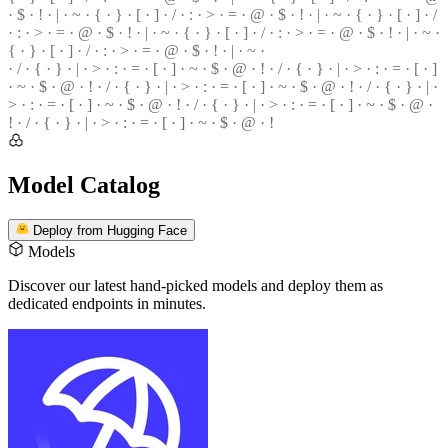
· $ ·
!
· | · ~ · { · } · [ · ] · / · : · > · = · @ · $ · ! · | · ~ · { · } · [ · ] · /
· : · > ·
=
· @ · $ · ! · | · ~ · { · } ·
[
· ] ·
/
· : · > · = · @ · $ · ! · | ·
~
·
{ · } · [ · ] · / · : · > · = · @ ·
$
· ! · | · ~ ·
· / · { · } · | · > · : · = · [ · ] · ~ · $ · @ · ! · / · { · } · | · > ·
:
· = · [ · ]
·
~
· $ · @ · ! · / · { · } · | · > · : · = ·
[
· ] · ~ · $ · @ · ! ·
/
· { · } · | ·
>
· : · = · [ · ] · ~ · $ · @ · ! · / · { · } · | · > ·
:
· = · [ · ] · ~ · $ · @ ·
!
· / · { · } · | · > · : · = · [ · ] · ~ · $ ·
@
· !
Model Catalog
Deploy from Hugging Face
Models
Discover our latest hand-picked models
and deploy them as
dedicated endpoints in minutes.