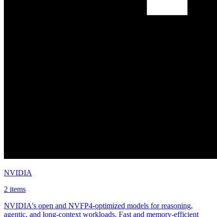
NVIDIA
2 items
NVIDIA's open and NVFP4-optimized models for reasoning,
agentic, and long-context workloads. Fast and memory-efficient