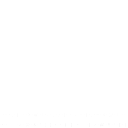
 · > · = · @ · $ · ! · | · ~ · { · } · [ · ] · / · : · > · = · @ · $ · ! · | · ~ · { ·
: · = · [ · ] · ~ · $ · @ · ! · / · { · } · | · > · : · = · [ · ] · ~ · $ · @ · ! · / ·
 · ~ · = · | · > · @ · $ · ! · [ · ] · / · : · { · } · ~ ·
=
· | · > ·
@
· $ · ! · [ ·
]
 ] · { · } · : · ~ · ! · @ · $ · > · = · | · / · [ · ] · { · } · : · ~ · ! · @ · $ · >
: · > · = · @ · $ · ! · | · ~ · { · } · [ ·
]
· / · : · > · = ·
@
·
$
· ! · | · ~ · { ·
 : · = · [ · ] · ~ · $ · @ · ! ·
/
· { · } · | · > · : · = · [ · ] · ~ · $ · @ · ! · / ·
 · ~ · = · | · > · @ · $ · ! · [ · ] · / · : · { · } · ~ · = · | · > · @ · $ · ! · [ · ]