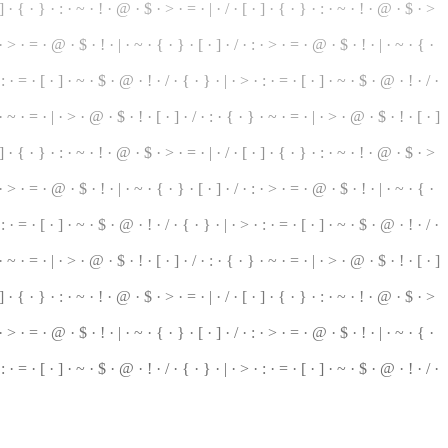
] · { · } · : ·
~
· ! · @ · $ · > · = · | · / · [ · ] · { · } · : · ~ · ! · @ · $ · >
 · > · = · @ · $ · ! · | · ~ · { · } · [ · ] · / · : · > · = · @ · $ · ! · | · ~ · { ·
 : · = · [ · ] · ~ · $ · @ · ! · / · { ·
}
· | · > · : · = · [ · ] · ~ · $ · @ · ! · / ·
 · ~ · = ·
|
· > · @ · $ · ! · [ · ] · / · : · { ·
}
· ~ · = · | · > · @ · $ · ! · [ · ]
 ] · { ·
}
· : · ~ · ! · @ · $ · > · = · | · / · [ · ] · { · } ·
:
· ~ · ! · @ · $ ·
>
 · > · = · @ · $ · ! · | · ~ · { · } · [ · ] · / · : · > · = · @ · $ · ! · | · ~ · { ·
 : · = · [ · ] · ~ · $ · @ · ! · / · { · } · | · > · : · = · [ · ] · ~ · $ · @ · ! · / ·
 ~ · = · | · > · @ · $ · ! · [ · ] · / · : · { · } · ~ · = · | · > · @ · $ · ! · [ · ]
· ] · { · } · : · ~ · ! · @ · $ ·
>
· = ·
|
· / · [ · ] · { · } · : · ~ · ! · @ · $ · >
 · > ·
=
· @ · $ · ! · | · ~ · { · } ·
[
· ] ·
/
· : · > · = · @ · $ · ! · | ·
~
· { ·
: · = · [ · ] · ~ · $ · @ · ! · / · { · } · | · > ·
:
· = · [ · ] · ~ · $ · @ ·
!
· / ·