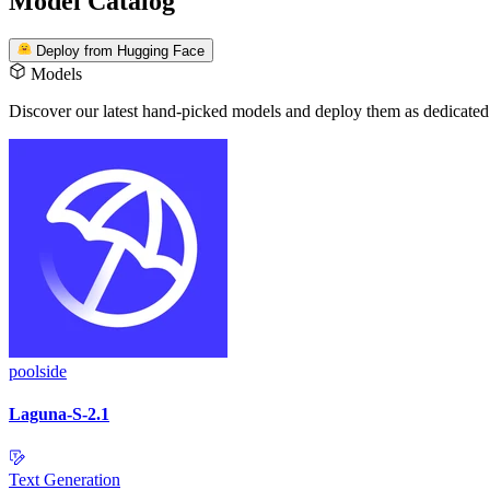
Model Catalog
Deploy from Hugging Face
Models
Discover our latest hand-picked models
and deploy them as dedicated
poolside
Laguna-S-2.1
Text Generation