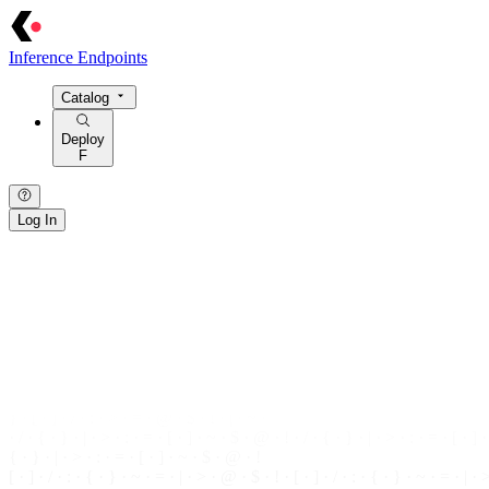
Inference Endpoints
Catalog
Deploy
F
Log In
{ · } · [ · ] · / · : · > · = · @ · $ · ! · | · ~ · { · } · [ · ] · / · : · > · = · @ ·
} · [ · ] · / · : ·
>
· = · @ ·
$
· ! · | · ~ ·
· / · { · } · | · > · : · = · [ · ] · ~ · $ · @ · ! · / · { · } ·
|
·
>
· : · = · [ · ] 
{ · } · | · > · : · = · [ · ] · ~ · $ ·
@
· !
[ · ] · / · : · { · } · ~ · = · | · > · @ · $ ·
!
· [ · ] · / · : · { · } · ~ · = · | · 
· / · : · { · } · ~ · = · | · > · @ · $ · ! ·
· > · = · | ·
/
· [ · ] · { · } · : · ~ · ! · @ · $ · > · = · | · / · [ · ] · { · } · : 
· = · | · / ·
[
·
]
· { ·
}
· : · ~ · ! · @ · $
{ · } · [ · ] ·
/
· : · > · = · @ · $ · ! · | · ~ · { ·
}
· [ ·
]
· / · : · > · = · @ · 
} · [ · ] · / · : · > · = · @ · $ · ! · | · ~ ·
· / · { · } · | ·
>
· : · = · [ · ] · ~ ·
$
· @ · ! · / · { ·
}
· | · > · : · = · [ · ]
{ · } · | · > · : · = ·
[
· ] · ~ ·
$
· @ · !
[ · ] · / · : · { · } · ~ · = · | · > · @ · $ · ! · [ ·
]
· / · : · { · } · ~ · = · | · 