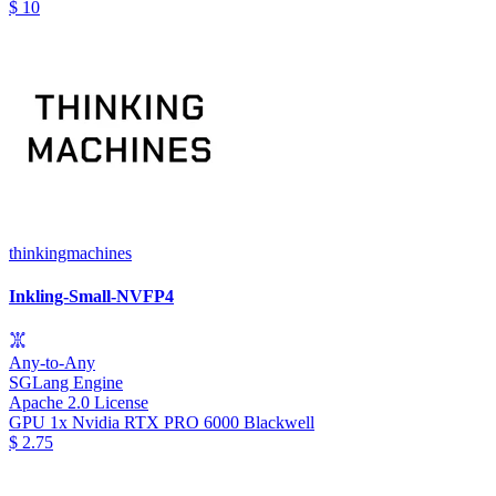
$
10
thinkingmachines
Inkling-Small-NVFP4
Any-to-Any
SGLang Engine
Apache 2.0 License
GPU
1x Nvidia RTX PRO 6000 Blackwell
$
2.75