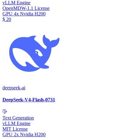
vLLM Engine
OpenMDW-1.1 License
GPU
4x Nvidia H200
$
20
deepseek-ai
DeepSeek-V4-Flash-0731
Text Generation
vLLM Engine
MIT License
GPU
2x Nvidia H200