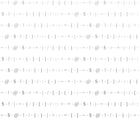
 · ~ · ! · @ · $ · > · = · | ·
/
· [ · ] · { ·
}
· : · ~ ·
!
· @ · $ · > · = · | · / · [ · 
 $ · ! · | ·
~
· { · } · [ · ] · / · : · > · = · @ · $ · ! · | · ~ · { · } · [ · ] · / · :
· ~ · $ · @ · ! · / ·
{
· } · | · > · : · = ·
[
· ] · ~ · $ · @ · ! ·
/
· { ·
}
· | · > ·
 > · @ ·
$
· ! · [ · ] · / · : · { · } · ~ · = · | ·
>
· @ · $ · ! · [ ·
]
· / · : · { · }
~ · ! · @ · $ · > · = · | · / ·
[
· ] · { · } · : · ~ · ! · @ · $ · > · = · | · / · [ ·
$ · ! · | · ~ · { · } · [ · ] · / · : · > ·
=
· @ · $ · ! · | · ~ · { · } · [ · ] · / · :
· ~ · $ · @ · ! · / · { · } · | · > · : · = · [ · ] · ~ · $ ·
@
· ! · / · { · } · | · > ·
 · @ · $ · ! · [ · ] · / · : · { · } · ~ · = · | · > · @ · $ · ! · [ · ] · / · : ·
{
· } ·
 · ~ · ! · @ · $ ·
>
· = · | · / · [ · ] · { · } · : · ~ · ! · @ · $ · > · = · | · / · [ 
 · $ ·
!
· | · ~ · { · } · [ · ] · / · : · > · = · @ · $ · ! · | · ~ · { · } · [ · ] · / · :
·
~
· $ · @ · ! · / · { · } · | · > · : · = ·
[
· ] · ~ · $ · @ · ! ·
/
· { · } · | ·
>
· 