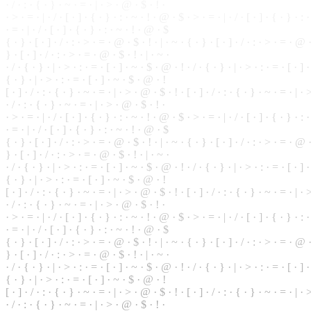
· / ·
:
· { ·
}
· ~ · = · | · > · @ · $ · ! ·
· > · = · | · / · [ ·
]
· { · } · : · ~ · ! · @ · $ · > · = · | · / · [ · ] · { ·
}
· : ·
· = · | · / · [ · ] · { · } · : · ~ · ! · @ · $
{ · } · [ · ] · / · : · > · = · @ · $ · ! · | · ~ · { · } · [ · ] · / · : · > · = · @ 
} · [ · ] · / · : · > · = · @ · $ · ! · | · ~ ·
· / · { · } · | · > · : ·
=
· [ · ] · ~ · $ · @ · ! · / · { · } · | · > · : · = · [ · ] 
{ · } · | · > · : · = · [ · ] · ~ · $ · @ · !
[ · ] · / · : · { · } ·
~
· = · | · > · @ ·
$
· ! · [ · ] · / · : · { · } · ~ ·
=
· | · 
· / · : · { · } · ~ · = · | · > · @ · $ · ! ·
·
>
· = · | · / · [ · ] · { · } · : · ~ · ! · @ · $ · > · = · | · / · [ · ] · { · } · : 
· = · | · / · [ · ] · { · } · : ·
~
· ! · @ · $
{ · } ·
[
· ] · / · : · > · = · @ · $ · ! · | · ~ · { · } · [ · ] · / · : · > · = · @ ·
} · [ · ] · / · : · > · = · @ · $ · ! · | · ~ ·
· / · { · } · | · > · : · = · [ · ] · ~ · $ · @ · ! · / · { · } · | · > · : · = · [ · ]
{ · } · | · > · : · = · [ · ] · ~ · $ · @ · !
[ · ] · / · : · { · } · ~ · = · | · > · @ · $ · ! · [ · ] · / · : · { ·
}
· ~ · = · | · >
· / · : · { · } · ~ · = · | · > · @ · $ · ! ·
· > · = · | · / · [ · ] · { · } · : · ~ · ! · @ · $ · > · = · | · / · [ ·
]
· { · } · : 
·
=
· | ·
/
· [ ·
]
· { · } · : · ~ · ! · @ · $
{ · } · [ · ] · / · : · > · = · @ · $ · ! · | · ~ · { · } · [ · ] · / · : · > · = · @
} · [ · ] · / · : · > · = · @ · $ · ! · | · ~ ·
· / · { ·
}
· | · > · : · = · [ · ] · ~ · $ · @ · ! · / · { · } · | · > · : · = · [ · ] 
{ · } · | · > · : · = · [ · ] · ~ · $ · @ · !
[ · ] · / · : · { · } · ~ · = · | · > ·
@
· $ · ! · [ · ] · / · : ·
{
· } · ~ · = · | · >
· / · : · { · } · ~ · = · | · > · @ · $ · ! ·