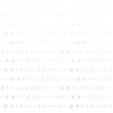
 ~ · ! · @ · $ · > · = · | · / · [ · ] · { · } · : · ~ · ! ·
@
· $ · > · = · | · / · [ ·
·
$
· ! · | · ~ · { · } · [ · ] · / · : ·
>
· = · @ · $ · ! · | · ~ · { · } · [ · ] · / · :
· ~ · $ ·
@
· ! · / · { · } · | · > · : · = · [ · ] · ~ ·
$
· @ · ! · / · { · } · | · > · 
> · @ · $ · ! ·
[
· ] · / · : · { · } · ~ · = · | · > · @ · $ · ! · [ · ] · / · : · { · }
·
~
· ! · @ · $ · > · = · | · / · [ · ] · { · } · : · ~ · ! · @ · $ · > · = · | · / · [ 
 $ · ! · | · ~ · { · } · [ · ] · / · : · > · = ·
@
· $ · ! · | · ~ · { · } · [ · ] · / · 
 · ~ · $ · @ · ! · / · { · } · | · > ·
:
· = · [ · ] · ~ · $ · @ ·
!
· / · { · } · | · > ·
 · @ · $ · ! · [ · ] · / · : · { · } · ~ · = · | · > · @ · $ · ! · [ · ] · / · : · { · } 
· ~ · ! · @ · $ · > ·
=
· | · / · [ · ] · { · } ·
:
·
~
· ! · @ · $ · > · = · | · / · [ · 
 · $ ·
!
· | · ~ · { ·
}
· [ · ] · / · : · > · = · @ · $ · ! · | · ~ · { · } · [ · ] · / · 
· ~ · $ ·
@
· ! · / · { · } · | · > · : · = · [ · ] · ~ · $ · @ · ! · / · { · } · | · > 
 · @ · $ · ! · [ · ] · / · : · { · } · ~ · = · | · > · @ · $ · ! · [ · ] · / · : · { · } 