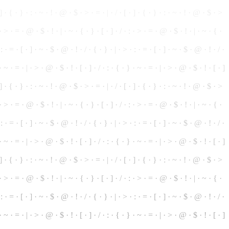
]
· { ·
}
· : · ~ · ! · @ · $ · > · = · | · / · [ · ] · { · } · : ·
~
· ! · @ · $ · >
 · > · = · @ · $ · ! · | · ~ ·
{
· } · [ · ] · / · : ·
>
· = · @ · $ · ! · | · ~ · { ·
: · = · [ · ] · ~ · $ · @ · ! · / · { · } · | · > · : · = · [ · ] · ~ · $ · @ · ! ·
/
·
 · ~ · = · | · > · @ · $ · ! · [ · ] · / · : · { · } · ~ · = · | · > · @ · $ · ! · [ ·
]
· ] · { · } · : · ~ · ! · @ ·
$
· > · = · | · / · [ · ] · { · } · : · ~ · ! · @ · $ · >
: · > · = · @ · $ · ! · | · ~ ·
{
· } · [ · ] · / · : · > · = · @ · $ · ! · | · ~ ·
{
·
 : · = · [ · ] · ~ · $ · @ · ! · / · { · } ·
|
· > · : · = · [ · ] · ~ · $ · @ · ! · / ·
· ~ · = · | · > · @ · $ · ! · [ · ] · / · : · { · } · ~ · = · | · > · @ · $ · ! · [ · ]
] · { · } · : · ~ · ! · @ · $ · > · = · | · / · [ · ] · { · } · : · ~ · ! · @ · $ ·
>
: · > · = · @ · $ · ! · | · ~ · { · } · [ · ] · / · : · > · = · @ ·
$
· ! · | · ~ · { ·
· : · = · [ · ] · ~ · $ · @ · ! · / ·
{
· } · | · > · : ·
=
· [ · ] · ~ · $ · @ · ! · / ·
· ~ · = · | · > · @ · $ · ! · [ · ] · / · : · { · } · ~ · = · | · > · @ · $ · ! · [ · ]