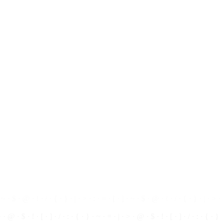
 $ · ! · | ·
~
· { · } · [ · ] · / · : · > · = · @ · $ · ! · | · ~ · { · } · [ · ] · / · :
· ~ ·
$
· @ · ! · / · { · } · | · > · : · = · [ · ] · ~ · $ · @ · ! · / · { · } · | · > · 
> ·
@
· $ · ! ·
[
· ] · / · : · { · } · ~ · = · | · > · @ · $ · ! · [ · ] · / · : · { · }
· ~ · ! ·
@
· $ · > · = · | · / · [ · ] · { · } · : · ~ · ! · @ · $ · > · = · | · / · [ ·
$ · ! · | · ~ · { · } · [ · ] · / · : · > · = · @ · $ · ! · | · ~ · { · } · [ · ] · / · 
 · ~ · $ · @ ·
!
· / · { · } · | · > · : · = · [ · ] · ~ · $ · @ ·
!
· / · { · } · | · > ·
> · @ · $ · ! · [ · ] · / · : · { · } · ~ · = · | · > · @ · $ · ! ·
[
· ] · / · : · { · }