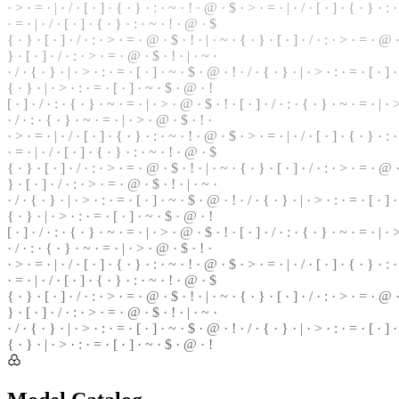
· > · = · | · / · [ · ] · { · } · : · ~ · ! · @ · $ · > · = · | · / · [ · ] · { · } · :
· = · | ·
/
· [ ·
]
· { · } · : · ~ · ! · @ · $
{
· } · [ · ] · / · : · > · = · @ ·
$
· ! · | · ~ · { · } · [ · ] · / · : · > · = ·
@
·
} · [ · ] ·
/
·
:
· > · = · @ · $ · ! · | · ~ ·
· / · { · } · | · > · : · = · [ · ] · ~ · $ · @ · ! · / · { · } ·
|
· > · : · = · [ · ] 
{ · } · | · > · : · = · [ · ] · ~ · $ · @ · !
[ ·
]
· / · : · { · } · ~ · = · | · > · @ ·
$
· ! · [ · ] · / · : · { · } ·
~
· = · | ·
· / · : · { · } · ~ · = · | · > · @ · $ · ! ·
· > · = · | ·
/
· [ ·
]
· { · } · : · ~ · ! · @ · $ · > · = ·
|
· / · [ · ] · { · } ·
:
· 
· = · | · / · [ · ] · { · } · : · ~ · ! · @ · $
{ · } · [ · ] · / · : · > ·
=
· @ · $ · ! · | · ~ · { · } ·
[
· ] · / · : · > · = · @ · 
} · [ · ] · / · : · > · = · @ · $ · ! ·
|
· ~ ·
· / · { · } · | · > · : · = ·
[
· ] · ~ ·
$
· @ · ! · / · { · } · | · > · : · = · [ · ] 
{ · } · | · > · : · = · [ · ] · ~ · $ · @ · !
[ · ] · / · : · { · } · ~ · = · | · > · @ · $ ·
!
· [ · ] · / ·
:
· { · } · ~ · = · | · >
· / · : · { · } · ~ · = · | · > · @ ·
$
· ! ·
· > · = · | · / · [ · ] · { ·
}
· : · ~ · ! ·
@
· $ · > · = · | · / · [ · ] · { · } · :
· = · | · / · [ ·
]
· { · } · : · ~ · ! · @ · $
{ · } · [ · ] · / · : · > · = · @ · $ · ! · | · ~ · { · } · [ · ] · / · : · > · = · @
} · [ · ] · / · : · > · = · @ ·
$
· ! · | · ~ ·
· / · { · } · | · > · : · = · [ · ] · ~ · $ · @ · ! · / · { · } · | · > ·
:
· = · [ · ] 
{ · } · | · > · : · = · [ · ] · ~ · $ ·
@
· !