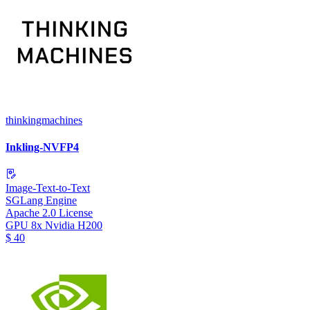
thinkingmachines
Inkling-NVFP4
Image-Text-to-Text
SGLang Engine
Apache 2.0 License
GPU
8x Nvidia H200
$
40