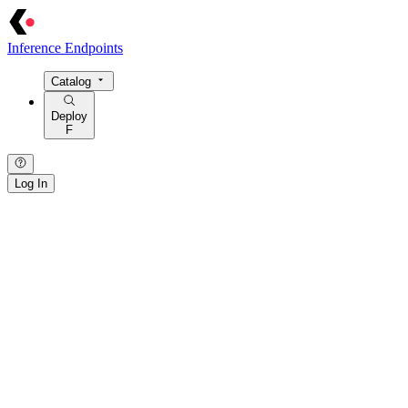
Inference Endpoints
Catalog
Deploy
F
Log In
{ · } · [ · ] · / · : · > · = · @ · $ · ! · | · ~ · { · } · [ · ] · / · : · > · = · @
· $ · ! · | ·
~
· { · } · [ · ] · / · : · > · = · @ · $ · ! · | · ~ · { · } · [ · ] · /
· : · > · = · @ · $ · ! · | · ~ · { · } · [ · ] · / · : · > · = · @ · $ · ! · | · ~ ·
{ · } · [ · ] · / · : ·
>
· = · @ ·
$
· ! · | · ~ ·
· / · { · } · | · > · : · = · [ · ] · ~ · $ · @ · ! · / · { · } ·
|
·
>
· : · = · [ · ]
· ~ ·
$
· @ · ! · / · { · } · | · > · : · = · [ · ] · ~ · $ · @ · ! · / · { · } · | ·
> · : · = · [ · ] · ~ · $ · @ · ! · / · { · } · | · > · : · = · [ · ] · ~ · $ · @ ·
! · / · { · } · | · > · : · = · [ · ] · ~ · $ ·
@
· !
[ · ] · / · : · { · } · ~ · = · | · > · @ · $ ·
!
· [ · ] · / · : · { · } · ~ · = · | ·
> ·
@
· $ · ! ·
[
· ] · / · : · { · } · ~ · = · | · > · @ · $ · ! · [ · ] · / · : · {
· } · ~ · = · | · > · @ · $ · ! · [ · ] · / · : · { · } · ~ ·
=
· | · > ·
@
· $ · !
· [ ·
]
· / · : · { · } · ~ · = · | · > · @ · $ · ! ·
· > · = · | ·
/
· [ · ] · { · } · : · ~ · ! · @ · $ · > · = · | · / · [ · ] · { · } · :