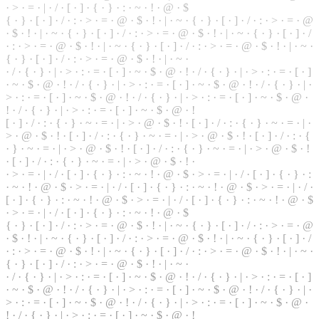
·
>
·
=
· | ·
/
· [ ·
]
· { · } · : · ~ · ! · @ · $
{ · } · [ · ] · / · : · > · = · @ · $ · ! · | · ~ · { · } · [ · ] · / · : · > · = · @
· $ ·
!
· | · ~ · { ·
}
· [ · ] · / · : · > · = · @ · $ · ! · | · ~ · { · } · [ · ] · /
· : · > · = · @ · $ · ! · | · ~ · { · } · [ · ] · / · : · > · = · @ ·
$
· ! · | · ~ ·
{ · } · [ · ] · / · : · > · = · @ · $ · ! · | · ~ ·
· / · { ·
}
· | · > · : · = · [ · ] · ~ · $ · @ · ! · / · { · } · | · > · : · = · [ · ]
· ~ · $ ·
@
· ! · / · { · } · | · > · : · = · [ · ] · ~ · $ · @ · ! · / · { · } · | ·
> · : · = · [ · ] · ~ · $ · @ · ! · / ·
{
· } · | · > · : ·
=
· [ · ] · ~ · $ · @ ·
! · / · { · } · | · > · : · = · [ · ] · ~ · $ · @ · !
[ · ] · / · : · { · } · ~ · = · | · > ·
@
· $ · ! · [ · ] · / · : ·
{
· } · ~ · = · | ·
> · @ · $ · ! · [ · ] · / · : · { · } · ~ · = · | · > · @ · $ · ! · [ · ] · / · : · {
· } · ~ · = · | · > · @ · $ · ! · [ · ] · / · : · { · } · ~ · = · | · > · @ · $ · !
· [ · ] · / · : · { · } · ~ · = · | · > · @ · $ · ! ·
· > · = · | · / · [ · ] · { · } · : · ~ · ! · @ · $ · > · = · | · / · [ · ] · { · } · :
· ~ · ! · @ · $ · > · = · | ·
/
· [ · ] · { ·
}
· : · ~ ·
!
· @ · $ · > · = · | · / ·
[ · ] · { · } · : ·
~
· ! · @ · $ · > · = · | · / · [ · ] · { · } · : · ~ · ! · @ · $
· > · = · | ·
/
· [ ·
]
· { · } · : · ~ · ! · @ · $
{
· } · [ · ] · / · : · > · = · @ ·
$
· ! · | · ~ · { · } · [ · ] · / · : · > · = ·
@
· $ · ! · | ·
~
· { · } · [ · ] · / · : · > · = · @ · $ · ! · | · ~ · { · } · [ · ] · /
· : · > · = · @ · $ · ! · | · ~ · { · } · [ · ] · / · : · > · = · @ · $ · ! · | · ~ ·
{ · } · [ · ] ·
/
·
:
· > · = · @ · $ · ! · | · ~ ·
· / · { · } · | · > · : · = · [ · ] · ~ · $ · @ · ! · / · { · } ·
|
· > · : · = · [ · ]
· ~ · $ · @ · ! · / ·
{
· } · | · > · : · = ·
[
· ] · ~ · $ · @ · ! ·
/
· { ·
}
· | ·
> · : · = · [ · ] · ~ · $ · @ · ! · / · { ·
}
· | · > · : · = · [ · ] · ~ · $ · @ ·
! · / · { · } · | · > · : · = · [ · ] · ~ · $ · @ · !