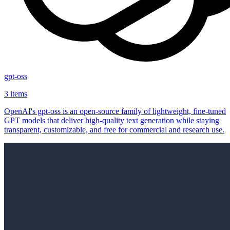
gpt-oss
3 items
OpenAI's gpt-oss is an open‑source family of lightweight, fine‑tuned
GPT models that deliver high‑quality text generation while staying
transparent, customizable, and free for commercial and research use.