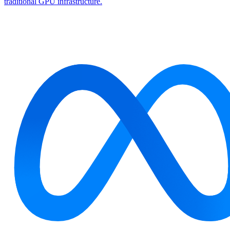
traditional GPU infrastructure.