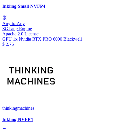
Inkling-Small-NVFP4
Any-to-Any
SGLang Engine
Apache 2.0 License
GPU
1x Nvidia RTX PRO 6000 Blackwell
$
2.75
thinkingmachines
Inkling-NVFP4