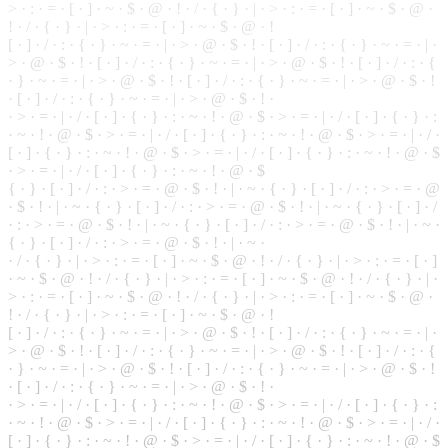
> · : · = · [ · ] · ~ · $ · @ · ! · / · { · } · | · > · : · = · [ · ] · ~ · $ · @ ·
! ·
/
· { · } · | · > · : · = · [ · ] · ~ · $ · @ · !
[ · ] · / · : · { · } ·
~
· = · | · > · @ ·
$
· ! · [ · ] · / · : · { · } · ~ ·
=
· | ·
> · @ · $ · ! ·
[
· ] · / · : · { · } · ~ · = · | · > · @ · $ · ! · [ · ] · / · : · {
· } · ~ · = · | · > · @ · $ · ! · [ · ] · / · : · { · } · ~ · = · | · > · @ · $ · !
· [ ·
]
· / · : · { · } · ~ · = · | · > · @ · $ · ! ·
·
>
· = · | · / · [ · ] · { · } · : · ~ · ! · @ · $ · > · = · | · / · [ · ] · { · } · :
·
~
· ! · @ · $ · > · = · | · / · [ · ] · { · } · : · ~ · ! · @ · $ · > · = · | · / ·
[ · ] · { · } · : · ~ · ! · @ ·
$
· > · = · | · / · [ · ] · { · } · : · ~ · ! · @ · $
· > · = · | · / · [ · ] · { · } · : ·
~
· ! · @ · $
{ · } ·
[
· ] · / · : · > · = · @ · $ · ! · | · ~ · { · } · [ · ] · / · : · > · = · @
· $ · ! · | · ~ · { · } · [ · ] · / · : · > · = ·
@
· $ · ! · | · ~ · { · } · [ · ] · /
· : · > · = · @ · $ · ! · | · ~ ·
{
· } · [ · ] · / · : · > · = · @ · $ · ! · | · ~ ·
{
· } · [ · ] · / · : · > · = · @ · $ · ! · | · ~ ·
· / · { · } · | · > · : · = · [ · ] · ~ · $ · @ · ! · / · { · } · | · > · : · = · [ · ]
· ~ · $ · @ · ! · / · { · } · | · > ·
:
· = · [ · ] · ~ · $ · @ ·
!
· / · { · } · | ·
> · : · = · [ · ] · ~ · $ · @ · ! · / · { · } ·
|
· > · : · = · [ · ] · ~ · $ · @ ·
! · / · { · } · | · > · : · = · [ · ] · ~ · $ · @ · !
[ · ] · / · : · { · } · ~ · = · | · > · @ · $ · ! · [ · ] · / · : · { ·
}
· ~ · = · | ·
> · @ · $ · ! · [ · ] · / · : · { · } · ~ · = · | · > · @ · $ · ! · [ · ] · / · : · {
· } · ~ · = · | · > · @ · $ · ! · [ · ] · / · : · { · } · ~ · = · | · > · @ · $ · !
· [ · ] · / · : · { · } · ~ · = · | · > · @ · $ · ! ·
· > · = · | · / · [ · ] · { · } · : · ~ · ! · @ · $ · > · = · | · / · [ ·
]
· { · } · :
· ~ · ! · @ · $ · > ·
=
· | · / · [ · ] · { · } ·
:
·
~
· ! · @ · $ · > · = · | · / ·
[ · ] · { · } · : · ~ · ! · @ · $ · > · = · | · / · [ · ] · { · } · : · ~ · ! · @ · $