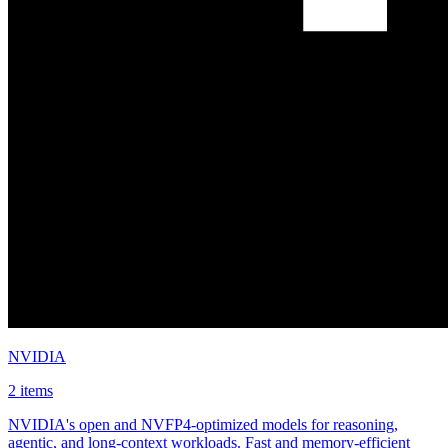
NVIDIA
2 items
NVIDIA's open and NVFP4-optimized models for reasoning,
agentic, and long-context workloads. Fast and memory-efficient