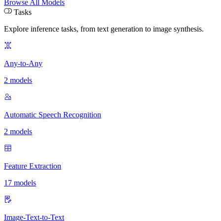
Browse All Models
Tasks
Explore inference tasks
,
from text generation to image synthesis.
Any-to-Any
2 models
Automatic Speech Recognition
2 models
Feature Extraction
17 models
Image-Text-to-Text