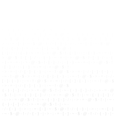
· ~ · ! ·
@
· $ · > · = · | · / · [ · ] · { · } · : · ~ · ! · @ · $ · > · = · | · / ·
[ · ] · { · } · : · ~ · ! · @ · $ · > · = · | · / · [ · ] · { · } · : · ~ · ! · @ · $
· > · = · | · / ·
[
·
]
· { ·
}
· : · ~ · ! · @ · $
{ · } · [ · ] ·
/
· : · > · = · @ · $ · ! · | · ~ · { ·
}
· [ ·
]
· / · : · > · = · @
· $ · ! · | · ~ · { · } · [ · ] · / · : · > · = · @ · $ · ! · | · ~ · { · } · [ · ] · /
· : · > · = · @ · $ · ! · | · ~ · { · } · [ ·
]
· / · : · > · = ·
@
·
$
· ! · | · ~ ·
{ · } · [ · ] · / · : · > · = · @ · $ · ! · | · ~ ·
· / · { · } · | ·
>
· : · = · [ · ] · ~ ·
$
· @ · ! · / · { ·
}
· | · > · : · = · [ · ]
· ~ · $ · @ ·
!
· / · { · } · | · > · : · = · [ · ] · ~ · $ · @ ·
!
· / · { · } · | ·
> · : · = · [ · ] · ~ · $ · @ · ! ·
/
· { · } · | · > · : · = · [ · ] · ~ · $ · @ ·
! · / · { · } · | · > · : · = ·
[
· ] · ~ ·
$
· @ · !
[ · ] · / · : · { · } · ~ · = · | · > · @ · $ · ! · [ ·
]
· / · : · { · } · ~ · = · | ·
> · @ · $ · ! · [ · ] · / · : · { · } · ~ · = · | · > · @ · $ · ! ·
[
· ] · / · : · {
· } · ~ · = · | · > · @ · $ · ! · [ · ] · / · : · { · } · ~ · = · | · > · @ · $ · !
· [ · ] · / ·
:
· { ·
}
· ~ · = · | · > · @ · $ · ! ·
· > · = · | · / · [ ·
]
· { · } · : · ~ · ! · @ · $ · > · = · | · / · [ · ] · { ·
}
· :
· ~ · ! · @ · $ · > · = · | · / · [ · ] · { · } · : · ~ · ! ·
@
· $ · > · = · | · / ·
[ ·
]
· { ·
}
· : · ~ · ! · @ · $ · > · = · | · / · [ · ] · { · } · : ·
~
· ! · @ · $
· > · = · | · / · [ · ] · { · } · : · ~ · ! · @ · $
{ · } · [ · ] · / · : · > · = · @ · $ · ! · | · ~ · { · } · [ · ] · / · : · > · = · @
·
$
· ! · | · ~ · { · } · [ · ] · / · : ·
>
· = · @ · $ · ! · | · ~ · { · } · [ · ] · /
· : · > · = · @ · $ · ! · | · ~ ·
{
· } · [ · ] · / · : ·
>
· = · @ · $ · ! · | · ~ ·
{ · } · [ · ] · / · : · > · = · @ · $ · ! · | · ~ ·
· / · { · } · | · > · : ·
=
· [ · ] · ~ · $ · @ · ! · / · { · } · | · > · : · = · [ · ]
· ~ · $ ·
@
· ! · / · { · } · | · > · : · = · [ · ] · ~ ·
$
· @ · ! · / · { · } · | ·