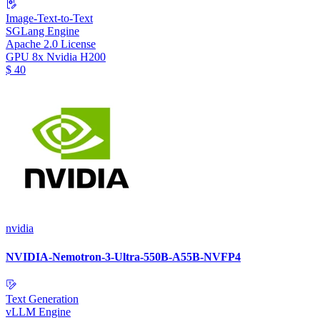
Image-Text-to-Text
SGLang Engine
Apache 2.0 License
GPU
8x Nvidia H200
$
40
nvidia
NVIDIA-Nemotron-3-Ultra-550B-A55B-NVFP4
Text Generation
vLLM Engine