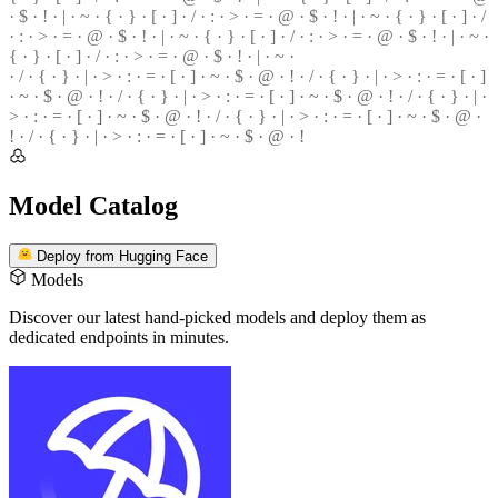
· $ ·
!
· | · ~ · { · } · [ · ] · / · : · > · = · @ · $ · ! · | · ~ · { · } · [ · ] · /
· : · > ·
=
· @ · $ · ! · | · ~ · { · } ·
[
· ] ·
/
· : · > · = · @ · $ · ! · | ·
~
·
{ · } · [ · ] · / · : · > · = · @ ·
$
· ! · | · ~ ·
· / · { · } · | · > · : · = · [ · ] · ~ · $ · @ · ! · / · { · } · | · > ·
:
· = · [ · ]
·
~
· $ · @ · ! · / · { · } · | · > · : · = ·
[
· ] · ~ · $ · @ · ! ·
/
· { · } · | ·
>
· : · = · [ · ] · ~ · $ · @ · ! · / · { · } · | · > ·
:
· = · [ · ] · ~ · $ · @ ·
!
· / · { · } · | · > · : · = · [ · ] · ~ · $ ·
@
· !
Model Catalog
Deploy from Hugging Face
Models
Discover our latest hand-picked models
and deploy them as
dedicated endpoints in minutes.