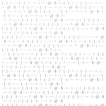
[ ·
]
· / · : · { · } · ~ · = · | · > · @ ·
$
· ! · [ · ] · / · : · { · } ·
~
· = · | ·
> · @ ·
$
· ! · [ · ] · / · : · { · } · ~ · = · | ·
>
· @ · $ · ! · [ ·
]
· / · : · {
· } · ~ · = ·
|
· > · @ · $ · ! · [ · ] · / · : · { ·
}
· ~ · = · | · > · @ · $ · !
· [ · ] · / · : · { · } · ~ · = · | · > · @ · $ · ! ·
· > · = · | ·
/
· [ ·
]
· { · } · : · ~ · ! · @ · $ · > · = ·
|
· / · [ · ] · { · } ·
:
· ~ · ! · @ · $ · > · = · | · / ·
[
· ] · { · } · : · ~ · ! · @ · $ · > · = · | · / ·
[ · ] · { ·
}
· : · ~ · ! · @ · $ · > · = · | · / · [ · ] · { · } ·
:
· ~ · ! · @ · $
·
>
· = · | · / · [ · ] · { · } · : · ~ · ! · @ · $
{ · } · [ · ] · / · : · > ·
=
· @ · $ · ! · | · ~ · { · } ·
[
· ] · / · : · > · = · @
· $ · ! · | · ~ · { · } · [ · ] · / · : · > ·
=
· @ · $ · ! · | · ~ · { · } · [ · ] · /
· : · > · = · @ · $ · ! · | · ~ · { · } · [ · ] · / · : · > · = · @ · $ · ! · | · ~ ·
{ · } · [ · ] · / · : · > · = · @ · $ · ! ·
|
· ~ ·
· / · { · } · | · > · : · = ·
[
· ] · ~ ·
$
· @ · ! · / · { · } · | · > · : · = · [ · ]
· ~ · $ · @ · ! · / · { · } · | · > · : · = · [ · ] · ~ · $ ·
@
· ! · / · { · } · | ·
> · : · = · [ · ] · ~ · $ · @ · ! · / · { · } · | · > · : · = · [ · ] · ~ · $ · @ ·
! · / · { · } · | · > · : · = · [ · ] · ~ · $ · @ · !
[ · ] · / · : · { · } · ~ · = · | · > · @ · $ ·
!
· [ · ] · / ·
:
· { · } · ~ · = · | ·
> · @ · $ · ! · [ · ] · / · : · { · } · ~ · = · | · > · @ · $ · ! · [ · ] · / · : ·
{
· } · ~ · = · | · > · @ · $ · ! · [ · ] · / · : · { · } · ~ · = · | · > · @ · $ · !
· [ · ] · / · : · { · } · ~ · = · | · > · @ ·
$
· ! ·
· > · = · | · / · [ · ] · { ·
}
· : · ~ · ! ·
@
· $ · > · = · | · / · [ · ] · { · } · :
· ~ · ! · @ · $ ·
>
· = · | · / · [ · ] · { · } · : · ~ · ! · @ · $ · > · = · | · / ·
[ · ] · { · } · : · ~ · ! · @ · $ ·
>
· = ·
|
· / · [ · ] · { · } · : · ~ · ! · @ · $
· > · = · | · / · [ ·
]
· { · } · : · ~ · ! · @ · $
{ · } · [ · ] · / · : · > · = · @ · $ · ! · | · ~ · { · } · [ · ] · / · : · > · = · @