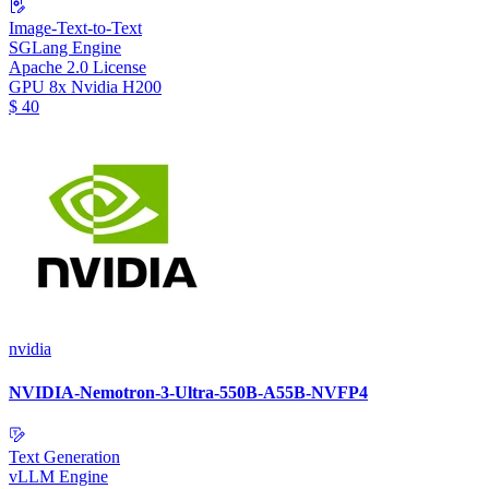
Image-Text-to-Text
SGLang Engine
Apache 2.0 License
GPU
8x Nvidia H200
$
40
nvidia
NVIDIA-Nemotron-3-Ultra-550B-A55B-NVFP4
Text Generation
vLLM Engine