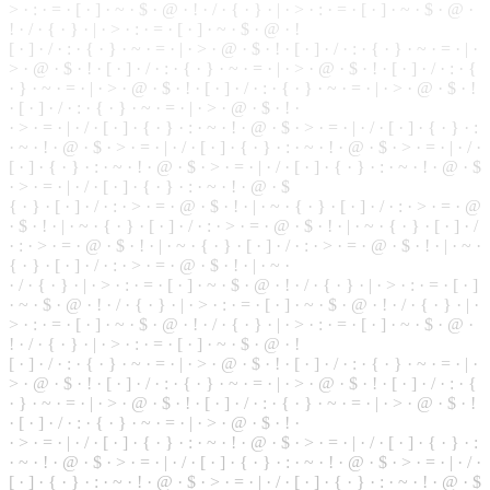
> · : · = · [ · ] · ~ · $ · @ · ! · / · { · } · | · > · : · = · [ · ] · ~ · $ · @ ·
! ·
/
· { · } · | · > · : · = · [ · ] · ~ · $ · @ · !
[ · ] · / · : · { · } ·
~
· = · | · > · @ ·
$
· ! · [ · ] · / · : · { · } · ~ ·
=
· | ·
> · @ · $ · ! ·
[
· ] · / · : · { · } · ~ · = · | · > · @ · $ · ! · [ · ] · / · : · {
· } · ~ · = · | · > · @ · $ · ! · [ · ] · / · : · { · } · ~ · = · | · > · @ · $ · !
· [ ·
]
· / · : · { · } · ~ · = · | · > · @ · $ · ! ·
·
>
· = · | · / · [ · ] · { · } · : · ~ · ! · @ · $ · > · = · | · / · [ · ] · { · } · :
·
~
· ! · @ · $ · > · = · | · / · [ · ] · { · } · : · ~ · ! · @ · $ · > · = · | · / ·
[ · ] · { · } · : · ~ · ! · @ ·
$
· > · = · | · / · [ · ] · { · } · : · ~ · ! · @ · $
· > · = · | · / · [ · ] · { · } · : ·
~
· ! · @ · $
{ · } ·
[
· ] · / · : · > · = · @ · $ · ! · | · ~ · { · } · [ · ] · / · : · > · = · @
· $ · ! · | · ~ · { · } · [ · ] · / · : · > · = ·
@
· $ · ! · | · ~ · { · } · [ · ] · /
· : · > · = · @ · $ · ! · | · ~ ·
{
· } · [ · ] · / · : · > · = · @ · $ · ! · | · ~ ·
{
· } · [ · ] · / · : · > · = · @ · $ · ! · | · ~ ·
· / · { · } · | · > · : · = · [ · ] · ~ · $ · @ · ! · / · { · } · | · > · : · = · [ · ]
· ~ · $ · @ · ! · / · { · } · | · > ·
:
· = · [ · ] · ~ · $ · @ ·
!
· / · { · } · | ·
> · : · = · [ · ] · ~ · $ · @ · ! · / · { · } ·
|
· > · : · = · [ · ] · ~ · $ · @ ·
! · / · { · } · | · > · : · = · [ · ] · ~ · $ · @ · !
[ · ] · / · : · { · } · ~ · = · | · > · @ · $ · ! · [ · ] · / · : · { ·
}
· ~ · = · | ·
> · @ · $ · ! · [ · ] · / · : · { · } · ~ · = · | · > · @ · $ · ! · [ · ] · / · : · {
· } · ~ · = · | · > · @ · $ · ! · [ · ] · / · : · { · } · ~ · = · | · > · @ · $ · !
· [ · ] · / · : · { · } · ~ · = · | · > · @ · $ · ! ·
· > · = · | · / · [ · ] · { · } · : · ~ · ! · @ · $ · > · = · | · / · [ ·
]
· { · } · :
· ~ · ! · @ · $ · > ·
=
· | · / · [ · ] · { · } ·
:
·
~
· ! · @ · $ · > · = · | · / ·
[ · ] · { · } · : · ~ · ! · @ · $ · > · = · | · / · [ · ] · { · } · : · ~ · ! · @ · $