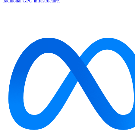
traditional GPU infrastructure.