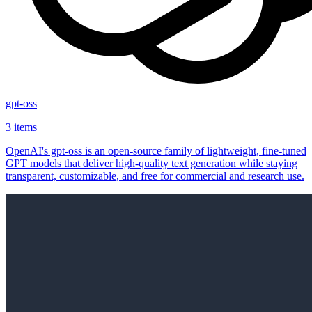
gpt-oss
3 items
OpenAI's gpt-oss is an open‑source family of lightweight, fine‑tuned
GPT models that deliver high‑quality text generation while staying
transparent, customizable, and free for commercial and research use.