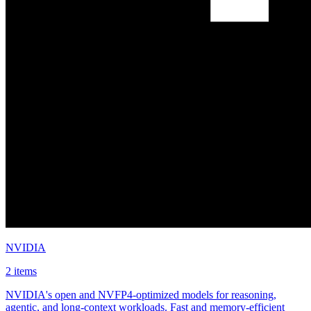
NVIDIA
2 items
NVIDIA's open and NVFP4-optimized models for reasoning,
agentic, and long-context workloads. Fast and memory-efficient