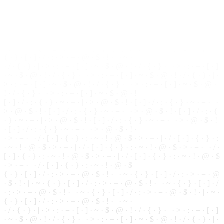
· ~ · ! ·
@
· $ · > · = · | · / · [ · ] · { · } · : · ~ · ! · @ · $ · > · = · | · / ·
[ · ] · { · } · : · ~ · ! · @ · $ · > · = · | · / · [ · ] · { · } · : · ~ · ! · @ · $
· > · = · | · / ·
[
·
]
· { ·
}
· : · ~ · ! · @ · $
{ · } · [ · ] ·
/
· : · > · = · @ · $ · ! · | · ~ · { ·
}
· [ ·
]
· / · : · > · = · @
· $ · ! · | · ~ · { · } · [ · ] · / · : · > · = · @ · $ · ! · | · ~ · { · } · [ · ] · /
· : · > · = · @ · $ · ! · | · ~ · { · } · [ ·
]
· / · : · > · = ·
@
·
$
· ! · | · ~ ·
{ · } · [ · ] · / · : · > · = · @ · $ · ! · | · ~ ·
· / · { · } · | ·
>
· : · = · [ · ] · ~ ·
$
· @ · ! · / · { ·
}
· | · > · : · = · [ · ]
· ~ · $ · @ ·
!
· / · { · } · | · > · : · = · [ · ] · ~ · $ · @ ·
!
· / · { · } · | ·
> · : · = · [ · ] · ~ · $ · @ · ! ·
/
· { · } · | · > · : · = · [ · ] · ~ · $ · @ ·
! · / · { · } · | · > · : · = ·
[
· ] · ~ ·
$
· @ · !
[ · ] · / · : · { · } · ~ · = · | · > · @ · $ · ! · [ ·
]
· / · : · { · } · ~ · = · | ·
> · @ · $ · ! · [ · ] · / · : · { · } · ~ · = · | · > · @ · $ · ! ·
[
· ] · / · : · {
· } · ~ · = · | · > · @ · $ · ! · [ · ] · / · : · { · } · ~ · = · | · > · @ · $ · !
· [ · ] · / ·
:
· { ·
}
· ~ · = · | · > · @ · $ · ! ·
· > · = · | · / · [ ·
]
· { · } · : · ~ · ! · @ · $ · > · = · | · / · [ · ] · { ·
}
· :
· ~ · ! · @ · $ · > · = · | · / · [ · ] · { · } · : · ~ · ! ·
@
· $ · > · = · | · / ·
[ ·
]
· { ·
}
· : · ~ · ! · @ · $ · > · = · | · / · [ · ] · { · } · : ·
~
· ! · @ · $
· > · = · | · / · [ · ] · { · } · : · ~ · ! · @ · $
{ · } · [ · ] · / · : · > · = · @ · $ · ! · | · ~ · { · } · [ · ] · / · : · > · = · @
·
$
· ! · | · ~ · { · } · [ · ] · / · : ·
>
· = · @ · $ · ! · | · ~ · { · } · [ · ] · /
· : · > · = · @ · $ · ! · | · ~ ·
{
· } · [ · ] · / · : ·
>
· = · @ · $ · ! · | · ~ ·
{ · } · [ · ] · / · : · > · = · @ · $ · ! · | · ~ ·
· / · { · } · | · > · : ·
=
· [ · ] · ~ · $ · @ · ! · / · { · } · | · > · : · = · [ · ]
· ~ · $ ·
@
· ! · / · { · } · | · > · : · = · [ · ] · ~ ·
$
· @ · ! · / · { · } · | ·