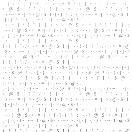
[ ·
]
· / · : · { · } · ~ · = · | · > · @ ·
$
· ! · [ · ] · / · : · { · } ·
~
· = · | ·
> · @ ·
$
· ! · [ · ] · / · : · { · } · ~ · = · | ·
>
· @ · $ · ! · [ ·
]
· / · : · {
· } · ~ · = ·
|
· > · @ · $ · ! · [ · ] · / · : · { ·
}
· ~ · = · | · > · @ · $ · !
· [ · ] · / · : · { · } · ~ · = · | · > · @ · $ · ! ·
· > · = · | ·
/
· [ ·
]
· { · } · : · ~ · ! · @ · $ · > · = ·
|
· / · [ · ] · { · } ·
:
· ~ · ! · @ · $ · > · = · | · / ·
[
· ] · { · } · : · ~ · ! · @ · $ · > · = · | · / ·
[ · ] · { ·
}
· : · ~ · ! · @ · $ · > · = · | · / · [ · ] · { · } ·
:
· ~ · ! · @ · $
·
>
· = · | · / · [ · ] · { · } · : · ~ · ! · @ · $
{ · } · [ · ] · / · : · > ·
=
· @ · $ · ! · | · ~ · { · } ·
[
· ] · / · : · > · = · @
· $ · ! · | · ~ · { · } · [ · ] · / · : · > ·
=
· @ · $ · ! · | · ~ · { · } · [ · ] · /
· : · > · = · @ · $ · ! · | · ~ · { · } · [ · ] · / · : · > · = · @ · $ · ! · | · ~ ·
{ · } · [ · ] · / · : · > · = · @ · $ · ! ·
|
· ~ ·
· / · { · } · | · > · : · = ·
[
· ] · ~ ·
$
· @ · ! · / · { · } · | · > · : · = · [ · ]
· ~ · $ · @ · ! · / · { · } · | · > · : · = · [ · ] · ~ · $ ·
@
· ! · / · { · } · | ·
> · : · = · [ · ] · ~ · $ · @ · ! · / · { · } · | · > · : · = · [ · ] · ~ · $ · @ ·
! · / · { · } · | · > · : · = · [ · ] · ~ · $ · @ · !
[ · ] · / · : · { · } · ~ · = · | · > · @ · $ ·
!
· [ · ] · / ·
:
· { · } · ~ · = · | ·
> · @ · $ · ! · [ · ] · / · : · { · } · ~ · = · | · > · @ · $ · ! · [ · ] · / · : ·
{
· } · ~ · = · | · > · @ · $ · ! · [ · ] · / · : · { · } · ~ · = · | · > · @ · $ · !
· [ · ] · / · : · { · } · ~ · = · | · > · @ ·
$
· ! ·
· > · = · | · / · [ · ] · { ·
}
· : · ~ · ! ·
@
· $ · > · = · | · / · [ · ] · { · } · :
· ~ · ! · @ · $ ·
>
· = · | · / · [ · ] · { · } · : · ~ · ! · @ · $ · > · = · | · / ·
[ · ] · { · } · : · ~ · ! · @ · $ ·
>
· = ·
|
· / · [ · ] · { · } · : · ~ · ! · @ · $
· > · = · | · / · [ ·
]
· { · } · : · ~ · ! · @ · $
{ · } · [ · ] · / · : · > · = · @ · $ · ! · | · ~ · { · } · [ · ] · / · : · > · = · @