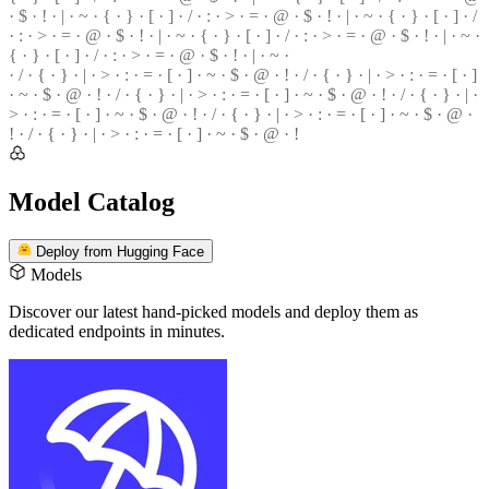
· $ ·
!
· | · ~ · { · } · [ · ] · / · : · > · = · @ · $ · ! · | · ~ · { · } · [ · ] · /
· : · > ·
=
· @ · $ · ! · | · ~ · { · } ·
[
· ] ·
/
· : · > · = · @ · $ · ! · | ·
~
·
{ · } · [ · ] · / · : · > · = · @ ·
$
· ! · | · ~ ·
· / · { · } · | · > · : · = · [ · ] · ~ · $ · @ · ! · / · { · } · | · > ·
:
· = · [ · ]
·
~
· $ · @ · ! · / · { · } · | · > · : · = ·
[
· ] · ~ · $ · @ · ! ·
/
· { · } · | ·
>
· : · = · [ · ] · ~ · $ · @ · ! · / · { · } · | · > ·
:
· = · [ · ] · ~ · $ · @ ·
!
· / · { · } · | · > · : · = · [ · ] · ~ · $ ·
@
· !
Model Catalog
Deploy from Hugging Face
Models
Discover our latest hand-picked models
and deploy them as
dedicated endpoints in minutes.