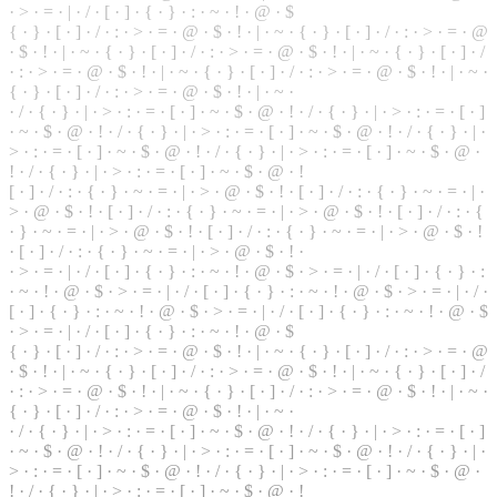
·
>
·
=
· | ·
/
· [ ·
]
· { · } · : · ~ · ! · @ · $
{ · } · [ · ] · / · : · > · = · @ · $ · ! · | · ~ · { · } · [ · ] · / · : · > · = · @
· $ ·
!
· | · ~ · { ·
}
· [ · ] · / · : · > · = · @ · $ · ! · | · ~ · { · } · [ · ] · /
· : · > · = · @ · $ · ! · | · ~ · { · } · [ · ] · / · : · > · = · @ ·
$
· ! · | · ~ ·
{ · } · [ · ] · / · : · > · = · @ · $ · ! · | · ~ ·
· / · { ·
}
· | · > · : · = · [ · ] · ~ · $ · @ · ! · / · { · } · | · > · : · = · [ · ]
· ~ · $ ·
@
· ! · / · { · } · | · > · : · = · [ · ] · ~ · $ · @ · ! · / · { · } · | ·
> · : · = · [ · ] · ~ · $ · @ · ! · / ·
{
· } · | · > · : ·
=
· [ · ] · ~ · $ · @ ·
! · / · { · } · | · > · : · = · [ · ] · ~ · $ · @ · !
[ · ] · / · : · { · } · ~ · = · | · > ·
@
· $ · ! · [ · ] · / · : ·
{
· } · ~ · = · | ·
> · @ · $ · ! · [ · ] · / · : · { · } · ~ · = · | · > · @ · $ · ! · [ · ] · / · : · {
· } · ~ · = · | · > · @ · $ · ! · [ · ] · / · : · { · } · ~ · = · | · > · @ · $ · !
· [ · ] · / · : · { · } · ~ · = · | · > · @ · $ · ! ·
· > · = · | · / · [ · ] · { · } · : · ~ · ! · @ · $ · > · = · | · / · [ · ] · { · } · :
· ~ · ! · @ · $ · > · = · | ·
/
· [ · ] · { ·
}
· : · ~ ·
!
· @ · $ · > · = · | · / ·
[ · ] · { · } · : ·
~
· ! · @ · $ · > · = · | · / · [ · ] · { · } · : · ~ · ! · @ · $
· > · = · | ·
/
· [ ·
]
· { · } · : · ~ · ! · @ · $
{
· } · [ · ] · / · : · > · = · @ ·
$
· ! · | · ~ · { · } · [ · ] · / · : · > · = ·
@
· $ · ! · | ·
~
· { · } · [ · ] · / · : · > · = · @ · $ · ! · | · ~ · { · } · [ · ] · /
· : · > · = · @ · $ · ! · | · ~ · { · } · [ · ] · / · : · > · = · @ · $ · ! · | · ~ ·
{ · } · [ · ] ·
/
·
:
· > · = · @ · $ · ! · | · ~ ·
· / · { · } · | · > · : · = · [ · ] · ~ · $ · @ · ! · / · { · } ·
|
· > · : · = · [ · ]
· ~ · $ · @ · ! · / ·
{
· } · | · > · : · = ·
[
· ] · ~ · $ · @ · ! ·
/
· { ·
}
· | ·
> · : · = · [ · ] · ~ · $ · @ · ! · / · { ·
}
· | · > · : · = · [ · ] · ~ · $ · @ ·
! · / · { · } · | · > · : · = · [ · ] · ~ · $ · @ · !