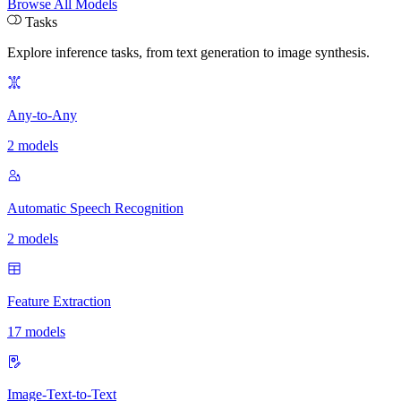
Browse All Models
Tasks
Explore inference tasks
,
from text generation to image synthesis.
Any-to-Any
2 models
Automatic Speech Recognition
2 models
Feature Extraction
17 models
Image-Text-to-Text