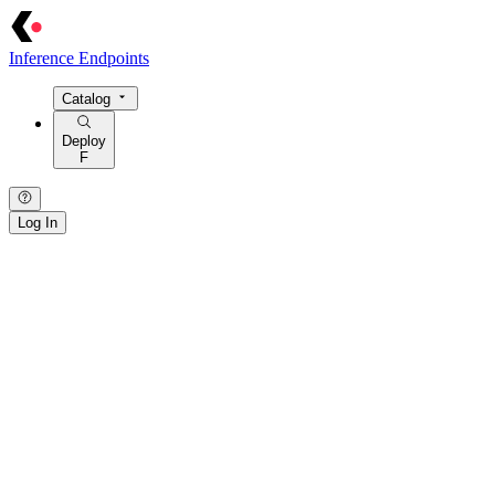
Inference Endpoints
Catalog
Deploy
F
Log In
{ · } · [ · ] · / · : · > · = · @ · $ · ! · | · ~ · { · } · [ · ] · / · : · > · = · @
· $ · ! · | ·
~
· { · } · [ · ] · / · : · > · = · @ · $ · ! · | · ~ · { · } · [ · ] · /
· : · > · = · @ · $ · ! · | · ~ · { · } · [ · ] · / · : · > · = · @ · $ · ! · | · ~ ·
{ · } · [ · ] · / · : ·
>
· = · @ ·
$
· ! · | · ~ ·
· / · { · } · | · > · : · = · [ · ] · ~ · $ · @ · ! · / · { · } ·
|
·
>
· : · = · [ · ]
· ~ ·
$
· @ · ! · / · { · } · | · > · : · = · [ · ] · ~ · $ · @ · ! · / · { · } · | ·
> · : · = · [ · ] · ~ · $ · @ · ! · / · { · } · | · > · : · = · [ · ] · ~ · $ · @ ·
! · / · { · } · | · > · : · = · [ · ] · ~ · $ ·
@
· !
[ · ] · / · : · { · } · ~ · = · | · > · @ · $ ·
!
· [ · ] · / · : · { · } · ~ · = · | ·
> ·
@
· $ · ! ·
[
· ] · / · : · { · } · ~ · = · | · > · @ · $ · ! · [ · ] · / · : · {
· } · ~ · = · | · > · @ · $ · ! · [ · ] · / · : · { · } · ~ ·
=
· | · > ·
@
· $ · !
· [ ·
]
· / · : · { · } · ~ · = · | · > · @ · $ · ! ·
· > · = · | ·
/
· [ · ] · { · } · : · ~ · ! · @ · $ · > · = · | · / · [ · ] · { · } · :