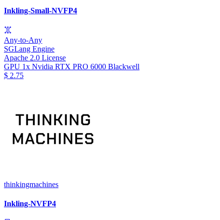
Inkling-Small-NVFP4
Any-to-Any
SGLang Engine
Apache 2.0 License
GPU
1x Nvidia RTX PRO 6000 Blackwell
$
2.75
thinkingmachines
Inkling-NVFP4