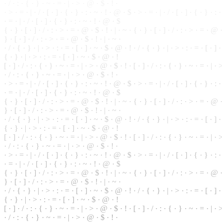
· / ·
:
· { ·
}
· ~ · = · | · > · @ · $ · ! ·
· > · = · | · / · [ ·
]
· { · } · : · ~ · ! · @ · $ · > · = · | · / · [ · ] · { ·
}
· : ·
· = · | · / · [ · ] · { · } · : · ~ · ! · @ · $
{ · } · [ · ] · / · : · > · = · @ · $ · ! · | · ~ · { · } · [ · ] · / · : · > · = · @ 
} · [ · ] · / · : · > · = · @ · $ · ! · | · ~ ·
· / · { · } · | · > · : ·
=
· [ · ] · ~ · $ · @ · ! · / · { · } · | · > · : · = · [ · ] 
{ · } · | · > · : · = · [ · ] · ~ · $ · @ · !
[ · ] · / · : · { · } ·
~
· = · | · > · @ ·
$
· ! · [ · ] · / · : · { · } · ~ ·
=
· | · 
· / · : · { · } · ~ · = · | · > · @ · $ · ! ·
·
>
· = · | · / · [ · ] · { · } · : · ~ · ! · @ · $ · > · = · | · / · [ · ] · { · } · : 
· = · | · / · [ · ] · { · } · : ·
~
· ! · @ · $
{ · } ·
[
· ] · / · : · > · = · @ · $ · ! · | · ~ · { · } · [ · ] · / · : · > · = · @ ·
} · [ · ] · / · : · > · = · @ · $ · ! · | · ~ ·
· / · { · } · | · > · : · = · [ · ] · ~ · $ · @ · ! · / · { · } · | · > · : · = · [ · ]
{ · } · | · > · : · = · [ · ] · ~ · $ · @ · !
[ · ] · / · : · { · } · ~ · = · | · > · @ · $ · ! · [ · ] · / · : · { ·
}
· ~ · = · | · >
· / · : · { · } · ~ · = · | · > · @ · $ · ! ·
· > · = · | · / · [ · ] · { · } · : · ~ · ! · @ · $ · > · = · | · / · [ ·
]
· { · } · : 
·
=
· | ·
/
· [ ·
]
· { · } · : · ~ · ! · @ · $
{ · } · [ · ] · / · : · > · = · @ · $ · ! · | · ~ · { · } · [ · ] · / · : · > · = · @
} · [ · ] · / · : · > · = · @ · $ · ! · | · ~ ·
· / · { ·
}
· | · > · : · = · [ · ] · ~ · $ · @ · ! · / · { · } · | · > · : · = · [ · ] 
{ · } · | · > · : · = · [ · ] · ~ · $ · @ · !
[ · ] · / · : · { · } · ~ · = · | · > ·
@
· $ · ! · [ · ] · / · : ·
{
· } · ~ · = · | · >
· / · : · { · } · ~ · = · | · > · @ · $ · ! ·