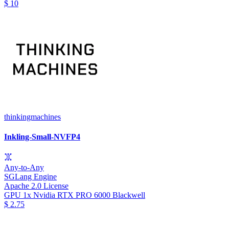
$
10
thinkingmachines
Inkling-Small-NVFP4
Any-to-Any
SGLang Engine
Apache 2.0 License
GPU
1x Nvidia RTX PRO 6000 Blackwell
$
2.75