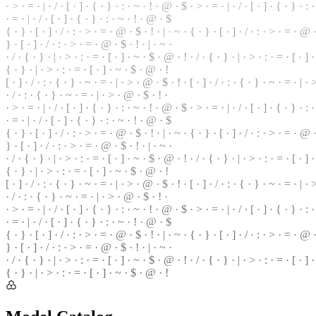
· > · = · | · / · [ · ] · { · } · : · ~ · ! · @ · $ · > · = · | · / · [ · ] · { · } · :
· = · | ·
/
· [ ·
]
· { · } · : · ~ · ! · @ · $
{
· } · [ · ] · / · : · > · = · @ ·
$
· ! · | · ~ · { · } · [ · ] · / · : · > · = ·
@
·
} · [ · ] ·
/
·
:
· > · = · @ · $ · ! · | · ~ ·
· / · { · } · | · > · : · = · [ · ] · ~ · $ · @ · ! · / · { · } ·
|
· > · : · = · [ · ] 
{ · } · | · > · : · = · [ · ] · ~ · $ · @ · !
[ ·
]
· / · : · { · } · ~ · = · | · > · @ ·
$
· ! · [ · ] · / · : · { · } ·
~
· = · | ·
· / · : · { · } · ~ · = · | · > · @ · $ · ! ·
· > · = · | ·
/
· [ ·
]
· { · } · : · ~ · ! · @ · $ · > · = ·
|
· / · [ · ] · { · } ·
:
· 
· = · | · / · [ · ] · { · } · : · ~ · ! · @ · $
{ · } · [ · ] · / · : · > ·
=
· @ · $ · ! · | · ~ · { · } ·
[
· ] · / · : · > · = · @ · 
} · [ · ] · / · : · > · = · @ · $ · ! ·
|
· ~ ·
· / · { · } · | · > · : · = ·
[
· ] · ~ ·
$
· @ · ! · / · { · } · | · > · : · = · [ · ] 
{ · } · | · > · : · = · [ · ] · ~ · $ · @ · !
[ · ] · / · : · { · } · ~ · = · | · > · @ · $ ·
!
· [ · ] · / ·
:
· { · } · ~ · = · | · >
· / · : · { · } · ~ · = · | · > · @ ·
$
· ! ·
· > · = · | · / · [ · ] · { ·
}
· : · ~ · ! ·
@
· $ · > · = · | · / · [ · ] · { · } · :
· = · | · / · [ ·
]
· { · } · : · ~ · ! · @ · $
{ · } · [ · ] · / · : · > · = · @ · $ · ! · | · ~ · { · } · [ · ] · / · : · > · = · @
} · [ · ] · / · : · > · = · @ ·
$
· ! · | · ~ ·
· / · { · } · | · > · : · = · [ · ] · ~ · $ · @ · ! · / · { · } · | · > ·
:
· = · [ · ] 
{ · } · | · > · : · = · [ · ] · ~ · $ ·
@
· !