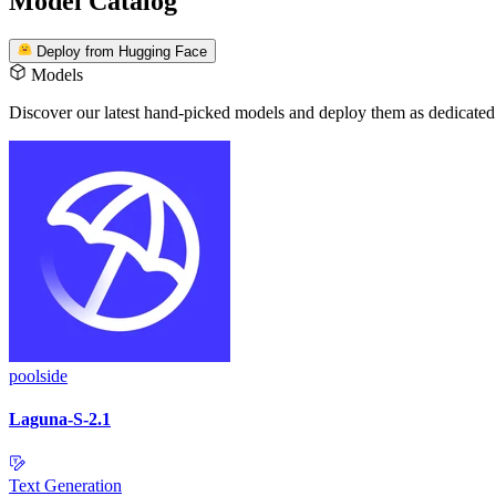
Model Catalog
Deploy from Hugging Face
Models
Discover our latest hand-picked models
and deploy them as dedicated
poolside
Laguna-S-2.1
Text Generation