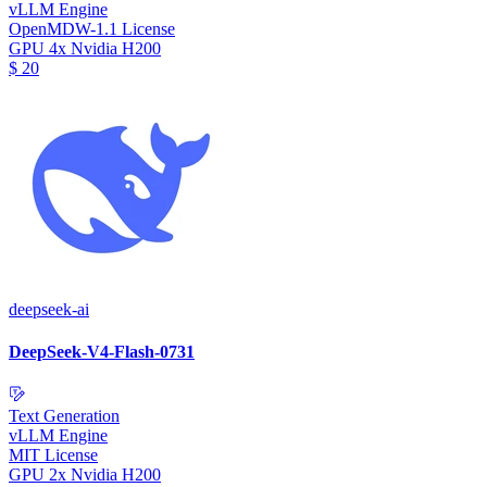
vLLM Engine
OpenMDW-1.1 License
GPU
4x Nvidia H200
$
20
deepseek-ai
DeepSeek-V4-Flash-0731
Text Generation
vLLM Engine
MIT License
GPU
2x Nvidia H200