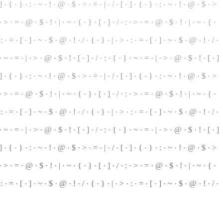
] · { · } · : ·
~
· ! · @ · $ · > · = · | · / · [ · ] · { · } · : · ~ · ! · @ · $ · >
 · > · = · @ · $ · ! · | · ~ · { · } · [ · ] · / · : · > · = · @ · $ · ! · | · ~ · { ·
 : · = · [ · ] · ~ · $ · @ · ! · / · { ·
}
· | · > · : · = · [ · ] · ~ · $ · @ · ! · / ·
 · ~ · = ·
|
· > · @ · $ · ! · [ · ] · / · : · { ·
}
· ~ · = · | · > · @ · $ · ! · [ · ]
 ] · { ·
}
· : · ~ · ! · @ · $ · > · = · | · / · [ · ] · { · } ·
:
· ~ · ! · @ · $ ·
>
 · > · = · @ · $ · ! · | · ~ · { · } · [ · ] · / · : · > · = · @ · $ · ! · | · ~ · { ·
 : · = · [ · ] · ~ · $ · @ · ! · / · { · } · | · > · : · = · [ · ] · ~ · $ · @ · ! · / ·
 ~ · = · | · > · @ · $ · ! · [ · ] · / · : · { · } · ~ · = · | · > · @ · $ · ! · [ · ]
· ] · { · } · : · ~ · ! · @ · $ ·
>
· = ·
|
· / · [ · ] · { · } · : · ~ · ! · @ · $ · >
 · > ·
=
· @ · $ · ! · | · ~ · { · } ·
[
· ] ·
/
· : · > · = · @ · $ · ! · | ·
~
· { ·
: · = · [ · ] · ~ · $ · @ · ! · / · { · } · | · > ·
:
· = · [ · ] · ~ · $ · @ ·
!
· / ·