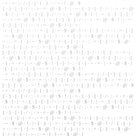
·
>
·
=
· | ·
/
· [ ·
]
· { · } · : · ~ · ! · @ · $
{ · } · [ · ] · / · : · > · = · @ · $ · ! · | · ~ · { · } · [ · ] · / · : · > · = · @
· $ ·
!
· | · ~ · { ·
}
· [ · ] · / · : · > · = · @ · $ · ! · | · ~ · { · } · [ · ] · /
· : · > · = · @ · $ · ! · | · ~ · { · } · [ · ] · / · : · > · = · @ ·
$
· ! · | · ~ ·
{ · } · [ · ] · / · : · > · = · @ · $ · ! · | · ~ ·
· / · { ·
}
· | · > · : · = · [ · ] · ~ · $ · @ · ! · / · { · } · | · > · : · = · [ · ]
· ~ · $ ·
@
· ! · / · { · } · | · > · : · = · [ · ] · ~ · $ · @ · ! · / · { · } · | ·
> · : · = · [ · ] · ~ · $ · @ · ! · / ·
{
· } · | · > · : ·
=
· [ · ] · ~ · $ · @ ·
! · / · { · } · | · > · : · = · [ · ] · ~ · $ · @ · !
[ · ] · / · : · { · } · ~ · = · | · > ·
@
· $ · ! · [ · ] · / · : ·
{
· } · ~ · = · | ·
> · @ · $ · ! · [ · ] · / · : · { · } · ~ · = · | · > · @ · $ · ! · [ · ] · / · : · {
· } · ~ · = · | · > · @ · $ · ! · [ · ] · / · : · { · } · ~ · = · | · > · @ · $ · !
· [ · ] · / · : · { · } · ~ · = · | · > · @ · $ · ! ·
· > · = · | · / · [ · ] · { · } · : · ~ · ! · @ · $ · > · = · | · / · [ · ] · { · } · :
· ~ · ! · @ · $ · > · = · | ·
/
· [ · ] · { ·
}
· : · ~ ·
!
· @ · $ · > · = · | · / ·
[ · ] · { · } · : ·
~
· ! · @ · $ · > · = · | · / · [ · ] · { · } · : · ~ · ! · @ · $
· > · = · | ·
/
· [ ·
]
· { · } · : · ~ · ! · @ · $
{
· } · [ · ] · / · : · > · = · @ ·
$
· ! · | · ~ · { · } · [ · ] · / · : · > · = ·
@
· $ · ! · | ·
~
· { · } · [ · ] · / · : · > · = · @ · $ · ! · | · ~ · { · } · [ · ] · /
· : · > · = · @ · $ · ! · | · ~ · { · } · [ · ] · / · : · > · = · @ · $ · ! · | · ~ ·
{ · } · [ · ] ·
/
·
:
· > · = · @ · $ · ! · | · ~ ·
· / · { · } · | · > · : · = · [ · ] · ~ · $ · @ · ! · / · { · } ·
|
· > · : · = · [ · ]
· ~ · $ · @ · ! · / ·
{
· } · | · > · : · = ·
[
· ] · ~ · $ · @ · ! ·
/
· { ·
}
· | ·
> · : · = · [ · ] · ~ · $ · @ · ! · / · { ·
}
· | · > · : · = · [ · ] · ~ · $ · @ ·
! · / · { · } · | · > · : · = · [ · ] · ~ · $ · @ · !