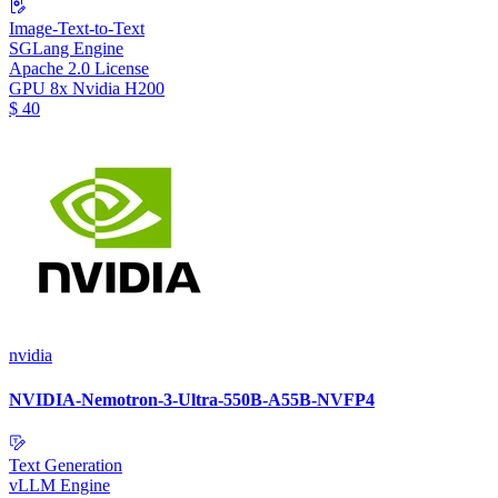
Image-Text-to-Text
SGLang Engine
Apache 2.0 License
GPU
8x Nvidia H200
$
40
nvidia
NVIDIA-Nemotron-3-Ultra-550B-A55B-NVFP4
Text Generation
vLLM Engine