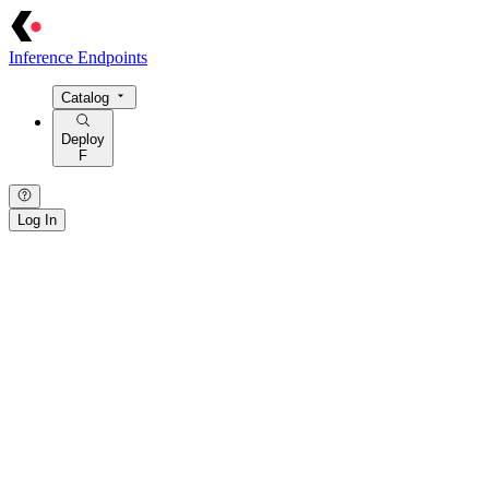
Inference Endpoints
Catalog
Deploy
F
Log In
{ · } · [ · ] · / · : · > · = · @ · $ · ! · | · ~ · { · } · [ · ] · / · : · > · = · @
· $ · ! · | ·
~
· { · } · [ · ] · / · : · > · = · @ · $ · ! · | · ~ · { · } · [ · ] · /
· : · > · = · @ · $ · ! · | · ~ · { · } · [ · ] · / · : · > · = · @ · $ · ! · | · ~ ·
{ · } · [ · ] · / · : ·
>
· = · @ ·
$
· ! · | · ~ ·
· / · { · } · | · > · : · = · [ · ] · ~ · $ · @ · ! · / · { · } ·
|
·
>
· : · = · [ · ]
· ~ ·
$
· @ · ! · / · { · } · | · > · : · = · [ · ] · ~ · $ · @ · ! · / · { · } · | ·
> · : · = · [ · ] · ~ · $ · @ · ! · / · { · } · | · > · : · = · [ · ] · ~ · $ · @ ·
! · / · { · } · | · > · : · = · [ · ] · ~ · $ ·
@
· !
[ · ] · / · : · { · } · ~ · = · | · > · @ · $ ·
!
· [ · ] · / · : · { · } · ~ · = · | ·
> ·
@
· $ · ! ·
[
· ] · / · : · { · } · ~ · = · | · > · @ · $ · ! · [ · ] · / · : · {
· } · ~ · = · | · > · @ · $ · ! · [ · ] · / · : · { · } · ~ ·
=
· | · > ·
@
· $ · !
· [ ·
]
· / · : · { · } · ~ · = · | · > · @ · $ · ! ·
· > · = · | ·
/
· [ · ] · { · } · : · ~ · ! · @ · $ · > · = · | · / · [ · ] · { · } · :