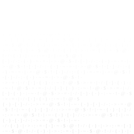
· ~ · ! ·
@
· $ · > · = · | · / · [ · ] · { · } · : · ~ · ! · @ · $ · > · = · | · / ·
[ · ] · { · } · : · ~ · ! · @ · $ · > · = · | · / · [ · ] · { · } · : · ~ · ! · @ · $
· > · = · | · / ·
[
·
]
· { ·
}
· : · ~ · ! · @ · $
{ · } · [ · ] ·
/
· : · > · = · @ · $ · ! · | · ~ · { ·
}
· [ ·
]
· / · : · > · = · @
· $ · ! · | · ~ · { · } · [ · ] · / · : · > · = · @ · $ · ! · | · ~ · { · } · [ · ] · /
· : · > · = · @ · $ · ! · | · ~ · { · } · [ ·
]
· / · : · > · = ·
@
·
$
· ! · | · ~ ·
{ · } · [ · ] · / · : · > · = · @ · $ · ! · | · ~ ·
· / · { · } · | ·
>
· : · = · [ · ] · ~ ·
$
· @ · ! · / · { ·
}
· | · > · : · = · [ · ]
· ~ · $ · @ ·
!
· / · { · } · | · > · : · = · [ · ] · ~ · $ · @ ·
!
· / · { · } · | ·
> · : · = · [ · ] · ~ · $ · @ · ! ·
/
· { · } · | · > · : · = · [ · ] · ~ · $ · @ ·
! · / · { · } · | · > · : · = ·
[
· ] · ~ ·
$
· @ · !
[ · ] · / · : · { · } · ~ · = · | · > · @ · $ · ! · [ ·
]
· / · : · { · } · ~ · = · | ·
> · @ · $ · ! · [ · ] · / · : · { · } · ~ · = · | · > · @ · $ · ! ·
[
· ] · / · : · {
· } · ~ · = · | · > · @ · $ · ! · [ · ] · / · : · { · } · ~ · = · | · > · @ · $ · !
· [ · ] · / ·
:
· { ·
}
· ~ · = · | · > · @ · $ · ! ·
· > · = · | · / · [ ·
]
· { · } · : · ~ · ! · @ · $ · > · = · | · / · [ · ] · { ·
}
· :
· ~ · ! · @ · $ · > · = · | · / · [ · ] · { · } · : · ~ · ! ·
@
· $ · > · = · | · / ·
[ ·
]
· { ·
}
· : · ~ · ! · @ · $ · > · = · | · / · [ · ] · { · } · : ·
~
· ! · @ · $
· > · = · | · / · [ · ] · { · } · : · ~ · ! · @ · $
{ · } · [ · ] · / · : · > · = · @ · $ · ! · | · ~ · { · } · [ · ] · / · : · > · = · @
·
$
· ! · | · ~ · { · } · [ · ] · / · : ·
>
· = · @ · $ · ! · | · ~ · { · } · [ · ] · /
· : · > · = · @ · $ · ! · | · ~ ·
{
· } · [ · ] · / · : ·
>
· = · @ · $ · ! · | · ~ ·
{ · } · [ · ] · / · : · > · = · @ · $ · ! · | · ~ ·
· / · { · } · | · > · : ·
=
· [ · ] · ~ · $ · @ · ! · / · { · } · | · > · : · = · [ · ]
· ~ · $ ·
@
· ! · / · { · } · | · > · : · = · [ · ] · ~ ·
$
· @ · ! · / · { · } · | ·