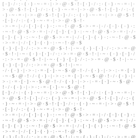
[ ·
]
· / · : · { · } · ~ · = · | · > · @ ·
$
· ! · [ · ] · / · : · { · } ·
~
· = · | ·
> · @ ·
$
· ! · [ · ] · / · : · { · } · ~ · = · | ·
>
· @ · $ · ! · [ ·
]
· / · : · {
· } · ~ · = ·
|
· > · @ · $ · ! · [ · ] · / · : · { ·
}
· ~ · = · | · > · @ · $ · !
· [ · ] · / · : · { · } · ~ · = · | · > · @ · $ · ! ·
· > · = · | ·
/
· [ ·
]
· { · } · : · ~ · ! · @ · $ · > · = ·
|
· / · [ · ] · { · } ·
:
· ~ · ! · @ · $ · > · = · | · / ·
[
· ] · { · } · : · ~ · ! · @ · $ · > · = · | · / ·
[ · ] · { ·
}
· : · ~ · ! · @ · $ · > · = · | · / · [ · ] · { · } ·
:
· ~ · ! · @ · $
·
>
· = · | · / · [ · ] · { · } · : · ~ · ! · @ · $
{ · } · [ · ] · / · : · > ·
=
· @ · $ · ! · | · ~ · { · } ·
[
· ] · / · : · > · = · @
· $ · ! · | · ~ · { · } · [ · ] · / · : · > ·
=
· @ · $ · ! · | · ~ · { · } · [ · ] · /
· : · > · = · @ · $ · ! · | · ~ · { · } · [ · ] · / · : · > · = · @ · $ · ! · | · ~ ·
{ · } · [ · ] · / · : · > · = · @ · $ · ! ·
|
· ~ ·
· / · { · } · | · > · : · = ·
[
· ] · ~ ·
$
· @ · ! · / · { · } · | · > · : · = · [ · ]
· ~ · $ · @ · ! · / · { · } · | · > · : · = · [ · ] · ~ · $ ·
@
· ! · / · { · } · | ·
> · : · = · [ · ] · ~ · $ · @ · ! · / · { · } · | · > · : · = · [ · ] · ~ · $ · @ ·
! · / · { · } · | · > · : · = · [ · ] · ~ · $ · @ · !
[ · ] · / · : · { · } · ~ · = · | · > · @ · $ ·
!
· [ · ] · / ·
:
· { · } · ~ · = · | ·
> · @ · $ · ! · [ · ] · / · : · { · } · ~ · = · | · > · @ · $ · ! · [ · ] · / · : ·
{
· } · ~ · = · | · > · @ · $ · ! · [ · ] · / · : · { · } · ~ · = · | · > · @ · $ · !
· [ · ] · / · : · { · } · ~ · = · | · > · @ ·
$
· ! ·
· > · = · | · / · [ · ] · { ·
}
· : · ~ · ! ·
@
· $ · > · = · | · / · [ · ] · { · } · :
· ~ · ! · @ · $ ·
>
· = · | · / · [ · ] · { · } · : · ~ · ! · @ · $ · > · = · | · / ·
[ · ] · { · } · : · ~ · ! · @ · $ ·
>
· = ·
|
· / · [ · ] · { · } · : · ~ · ! · @ · $
· > · = · | · / · [ ·
]
· { · } · : · ~ · ! · @ · $
{ · } · [ · ] · / · : · > · = · @ · $ · ! · | · ~ · { · } · [ · ] · / · : · > · = · @