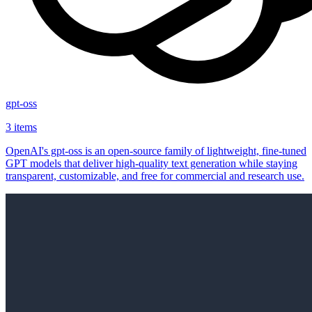
gpt-oss
3 items
OpenAI's gpt-oss is an open‑source family of lightweight, fine‑tuned
GPT models that deliver high‑quality text generation while staying
transparent, customizable, and free for commercial and research use.