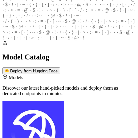
· $ ·
!
· | · ~ · { · } · [ · ] · / · : · > · = · @ · $ · ! · | · ~ · { · } · [ · ] · /
· : · > ·
=
· @ · $ · ! · | · ~ · { · } ·
[
· ] ·
/
· : · > · = · @ · $ · ! · | ·
~
·
{ · } · [ · ] · / · : · > · = · @ ·
$
· ! · | · ~ ·
· / · { · } · | · > · : · = · [ · ] · ~ · $ · @ · ! · / · { · } · | · > ·
:
· = · [ · ]
·
~
· $ · @ · ! · / · { · } · | · > · : · = ·
[
· ] · ~ · $ · @ · ! ·
/
· { · } · | ·
>
· : · = · [ · ] · ~ · $ · @ · ! · / · { · } · | · > ·
:
· = · [ · ] · ~ · $ · @ ·
!
· / · { · } · | · > · : · = · [ · ] · ~ · $ ·
@
· !
Model Catalog
Deploy from Hugging Face
Models
Discover our latest hand-picked models
and deploy them as
dedicated endpoints in minutes.