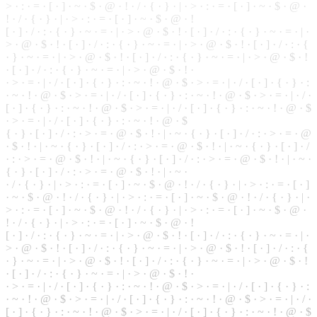
> · : · = · [ · ] · ~ · $ · @ · ! · / · { · } · | · > · : · = · [ · ] · ~ · $ · @ ·
! ·
/
· { · } · | · > · : · = · [ · ] · ~ · $ · @ · !
[ · ] · / · : · { · } ·
~
· = · | · > · @ ·
$
· ! · [ · ] · / · : · { · } · ~ ·
=
· | ·
> · @ · $ · ! ·
[
· ] · / · : · { · } · ~ · = · | · > · @ · $ · ! · [ · ] · / · : · {
· } · ~ · = · | · > · @ · $ · ! · [ · ] · / · : · { · } · ~ · = · | · > · @ · $ · !
· [ ·
]
· / · : · { · } · ~ · = · | · > · @ · $ · ! ·
·
>
· = · | · / · [ · ] · { · } · : · ~ · ! · @ · $ · > · = · | · / · [ · ] · { · } · :
·
~
· ! · @ · $ · > · = · | · / · [ · ] · { · } · : · ~ · ! · @ · $ · > · = · | · / ·
[ · ] · { · } · : · ~ · ! · @ ·
$
· > · = · | · / · [ · ] · { · } · : · ~ · ! · @ · $
· > · = · | · / · [ · ] · { · } · : ·
~
· ! · @ · $
{ · } ·
[
· ] · / · : · > · = · @ · $ · ! · | · ~ · { · } · [ · ] · / · : · > · = · @
· $ · ! · | · ~ · { · } · [ · ] · / · : · > · = ·
@
· $ · ! · | · ~ · { · } · [ · ] · /
· : · > · = · @ · $ · ! · | · ~ ·
{
· } · [ · ] · / · : · > · = · @ · $ · ! · | · ~ ·
{
· } · [ · ] · / · : · > · = · @ · $ · ! · | · ~ ·
· / · { · } · | · > · : · = · [ · ] · ~ · $ · @ · ! · / · { · } · | · > · : · = · [ · ]
· ~ · $ · @ · ! · / · { · } · | · > ·
:
· = · [ · ] · ~ · $ · @ ·
!
· / · { · } · | ·
> · : · = · [ · ] · ~ · $ · @ · ! · / · { · } ·
|
· > · : · = · [ · ] · ~ · $ · @ ·
! · / · { · } · | · > · : · = · [ · ] · ~ · $ · @ · !
[ · ] · / · : · { · } · ~ · = · | · > · @ · $ · ! · [ · ] · / · : · { ·
}
· ~ · = · | ·
> · @ · $ · ! · [ · ] · / · : · { · } · ~ · = · | · > · @ · $ · ! · [ · ] · / · : · {
· } · ~ · = · | · > · @ · $ · ! · [ · ] · / · : · { · } · ~ · = · | · > · @ · $ · !
· [ · ] · / · : · { · } · ~ · = · | · > · @ · $ · ! ·
· > · = · | · / · [ · ] · { · } · : · ~ · ! · @ · $ · > · = · | · / · [ ·
]
· { · } · :
· ~ · ! · @ · $ · > ·
=
· | · / · [ · ] · { · } ·
:
·
~
· ! · @ · $ · > · = · | · / ·
[ · ] · { · } · : · ~ · ! · @ · $ · > · = · | · / · [ · ] · { · } · : · ~ · ! · @ · $