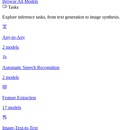
Browse All Models
Tasks
Explore inference tasks
,
from text generation to image synthesis.
Any-to-Any
2 models
Automatic Speech Recognition
2 models
Feature Extraction
17 models
Image-Text-to-Text