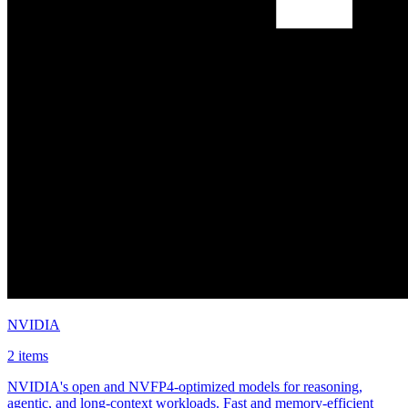
NVIDIA
2 items
NVIDIA's open and NVFP4-optimized models for reasoning,
agentic, and long-context workloads. Fast and memory-efficient