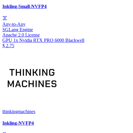
Inkling-Small-NVFP4
Any-to-Any
SGLang Engine
Apache 2.0 License
GPU
1x Nvidia RTX PRO 6000 Blackwell
$
2.75
thinkingmachines
Inkling-NVFP4