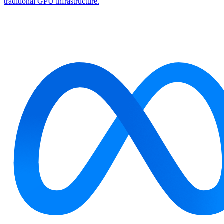
traditional GPU infrastructure.